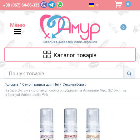
0
+38 (067) 64-66-333
Меню
0
Меню
Каталог товарів
Головна
Секс-іграшки для Неї
Секс-набори
Набір з 3-х смаків стимулюючого лубриканта Amoreane Med, 3х10мл, та
вібропулі Adrien Lastic Pink