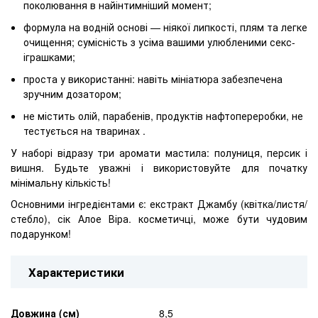
поколювання в найінтимніший момент;
формула на водній основі — ніякої липкості, плям та легке
очищення; сумісність з усіма вашими улюбленими секс-
іграшками;
проста у використанні: навіть мініатюра забезпечена
зручним дозатором;
не містить олій, парабенів, продуктів нафтопереробки, не
тестується на тваринах .
У наборі відразу три аромати мастила: полуниця, персик і
вишня. Будьте уважні і використовуйте для початку
мінімальну кількість!
Основними інгредієнтами є: екстракт Джамбу (квітка/листя/
стебло), сік Алое Віра. косметичці, може бути чудовим
подарунком!
Характеристики
Довжина (см)
8,5