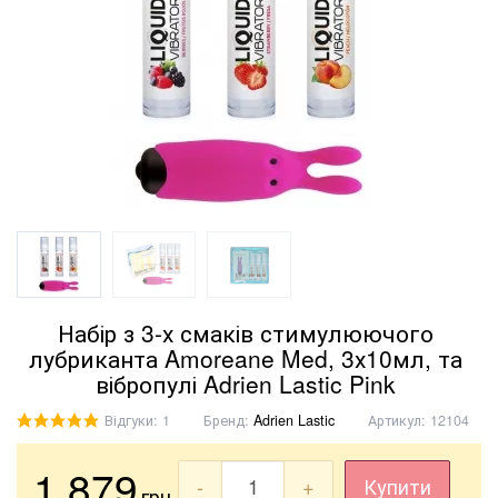
Набір з 3-х смаків стимулюючого
лубриканта Amoreane Med, 3х10мл, та
вібропулі Adrien Lastic Pink
Відгуки: 1
Бренд:
Adrien Lastic
Артикул:
12104
1 879
-
+
Купити
грн