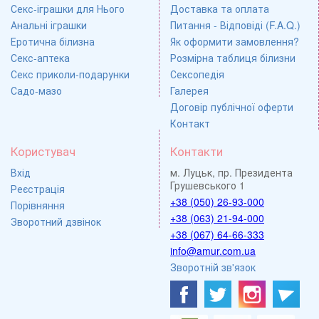
Секс-іграшки для Нього
Доставка та оплата
Анальні іграшки
Питання - Відповіді (F.A.Q.)
Еротична білизна
Як оформити замовлення?
Секс-аптека
Розмірна таблиця білизни
Секс приколи-подарунки
Сексопедія
Садо-мазо
Галерея
Договір публічної оферти
Контакт
Користувач
Контакти
Вхід
м. Луцьк, пр. Президента
Грушевського 1
Реєстрація
+38 (050) 26-93-000
Порівняння
+38 (063) 21-94-000
Зворотний дзвінок
+38 (067) 64-66-333
info@amur.com.ua
Зворотній зв'язок