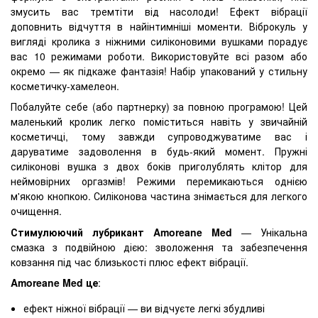
змусить вас тремтіти від насолоди! Ефект вібрації
доповнить відчуття в найінтимніші моменти. Віброкуль у
вигляді кролика з ніжними силіконовими вушками порадує
вас 10 режимами роботи. Використовуйте всі разом або
окремо — як підкаже фантазія! Набір упакований у стильну
косметичку-хамелеон.
Побалуйте себе (або партнерку) за повною програмою! Цей
маленький кролик легко поміститься навіть у звичайній
косметичці, тому завжди супроводжуватиме вас і
даруватиме задоволення в будь-який момент. Пружні
силіконові вушка з двох боків приголублять клітор для
неймовірних оргазмів! Режими перемикаються однією
м'якою кнопкою. Силіконова частина знімається для легкого
очищення.
Стимулюючий лубрикант Amoreane Med
— Унікальна
смазка з подвійною дією: зволоження та забезпечення
ковзання під час близькості плюс ефект вібрації.
Amoreane Med це
:
ефект ніжної вібрації — ви відчуєте легкі збудливі