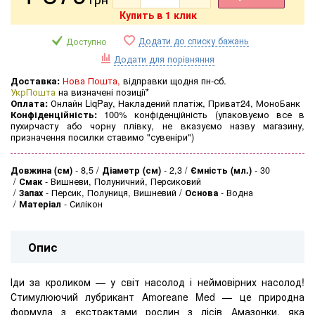
Купить в 1 клик
Додати до списку бажань
Доступно
Додати для порівняння
Доставка:
Нова Пошта,
відправки щодня пн-сб.
УкрПошта
на визначені позиції*
Оплата:
Онлайн LiqPay, Накладений платіж, Приват24, МоноБанк
Конфіденційність:
100% конфіденційність (упаковуємо все в
пухирчасту або чорну плівку, не вказуємо назву магазину,
призначення посилки ставимо "сувеніри")
Довжина (см)
-
8,5
Діаметр (см)
-
2,3
Ємність (мл.)
-
30
Смак
-
Вишневи, Полуничний, Персиковий
Запах
-
Персик, Полуниця, Вишневий
Основа
-
Водна
Матеріал
-
Силікон
Опис
Іди за кроликом — у світ насолод і неймовірних насолод!
Стимулюючий лубрикант Amoreane Med — це природна
формула з екстрактами рослин з лісів Амазонки, яка