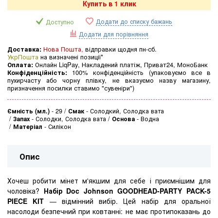
Купить в 1 клик
Додати до списку бажань
Доступно
Додати для порівняння
Доставка:
Нова Пошта,
відправки щодня пн-сб.
УкрПошта
на визначені позиції*
Оплата:
Онлайн LiqPay, Накладений платіж, Приват24, МоноБанк
Конфіденційність:
100% конфіденційність (упаковуємо все в
пухирчасту або чорну плівку, не вказуємо назву магазину,
призначення посилки ставимо "сувеніри")
Ємність (мл.)
-
29
Смак
-
Солодкий, Солодка вата
Запах
-
Солодки, Солодка вата
Основа
-
Водна
Матеріал
-
Силікон
Опис
Хочеш робити мінет м'якшим для себе і приємнішим для
чоловіка?
Набір Doc Johnson GOODHEAD-PARTY PACK-5
PIECE KIT
— відмінний вибір. Цей набір для оральної
насолоди безпечний при ковтанні: не має протипоказань до