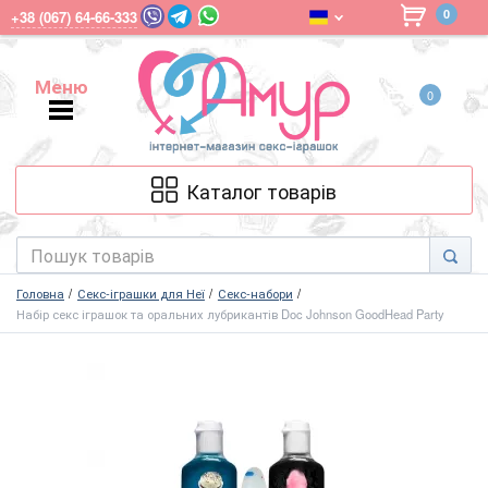
0
+38 (067) 64-66-333
Меню
0
Меню
Каталог товарів
Головна
Секс-іграшки для Неї
Секс-набори
Набір секс іграшок та оральних лубрикантів Doc Johnson GoodHead Party