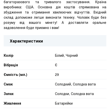
багаторазового та тривалого застосування. Країна
виробника: США. Основна дія коштів спрямована на
збудження та отримання хвилюючих відчуттів. Вхідний
склад допоможе легше виконати техніку. Чоловік буде без
розуму від вашого мінету! А доставляти оральне
задоволення буде приємно і вам!
Характеристики
Колір
Білий, Чорний
Вібрація
Є
Ємність (мл.)
29
Смак
Солодкий, Солодка вата
Запах
Солодки, Солодка вата
Живлення
Батарейки