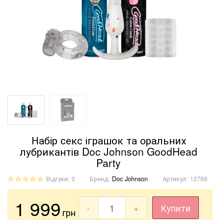
Набір секс іграшок та оральних
лубрикантів Doc Johnson GoodHead
Party
Відгуки: 0
Бренд:
Doc Johnson
Артикул:
12769
1 999
-
+
Купити
грн