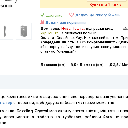
Купить в 1 клик
Додати до списку бажань
Доступно
Додати для порівняння
Доставка:
Нова Пошта,
відправки щодня пн-сб.
УкрПошта
на визначені позиції*
Оплата:
Онлайн LiqPay, Накладений платіж, Пр
Конфіденційність:
100% конфіденційність (упак
або чорну плівку, не вказуємо назву магазин
ставимо "сувеніри")
Довжина (см)
-
18,5
Діаметр (см)
-
1,5-3,5
Ма
 це кришталево чисте задоволення, яке переверне ваші уявлення 
ітатор
створений, щоб дарувати безліч чуттєвих моментів.
го скла,
Dazzling Crystal
має скляну елегантність, міцність і гіпо
 опрацьована з любов'ю та турботою, роблячи його не про
тва.