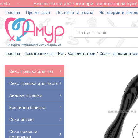
ta
Безкоштовна доставка при замовленні на суму від
Головна
Про магазин
Доставка та оплата
Як оформити замов
Головна
Секс-іграшки для Неї
Фалоімітатори
Скляні фалоімітатор
Секс-іграшки для Неї
Секс-іграшки для Нього
Анальні іграшки
Еротична білизна
Секс-аптека
Секс приколи-
подарунки