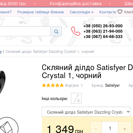
 2000 грн.
Конфіденційна доставка
Швидка
лення?
Розмірна таблиця білизни
Сексопедія
Контакти
Улюб
+38 (050) 26-93-000
+38 (063) 21-94-000
+38 (067) 64-66-333
и
Скляний ділдо Satisfyer Dazzling Crystal 1, чорний
Скляний ділдо Satisfyer D
Crystal 1, чорний
Відгуки: 1
Бренд:
Satisfyer
Ар
Інші кольори:
1 349
-
+
грн