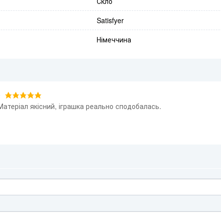
Скло
Satisfyer
Німеччина
6
Матеріал якісний, іграшка реально сподобалась.