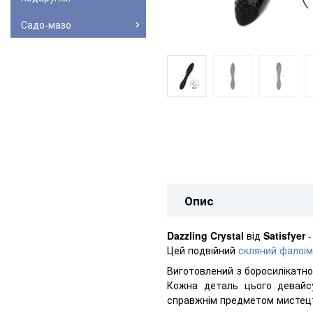
Садо-мазо
Опис
Dazzling Crystal
від
Satisfyer
-
Цей подвійний
скляний фалоім
Виготовлений з боросилікатно
Кожна деталь цього девайсу
справжнім предметом мистец