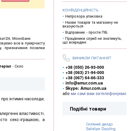
КОНФІДЕНЦІЙНІСТЬ
Непрозора упаковка
Назви товарів та магазину не
вказуються
Відправник - просте ПІБ
иват24, МоноБанк
Працівники служб не знатимуть,
що всередині
овуємо все в пухирчасту
у, призначення посилки
ВИНИКЛИ ПИТАННЯ?
теріал
-
Скло
+38 (050) 26-93-000
+38 (063) 21-94-000
+38 (067) 64-66-333
info@amur.com.ua
Skype: Amur.com.ua
або
ми самі вам зателефонуємо
про інтимні насолоди.
Подібні товари
алергенні властивості.
сто секс-іграшкою, а
Скляний дилдо
Satisfyer Dazzling