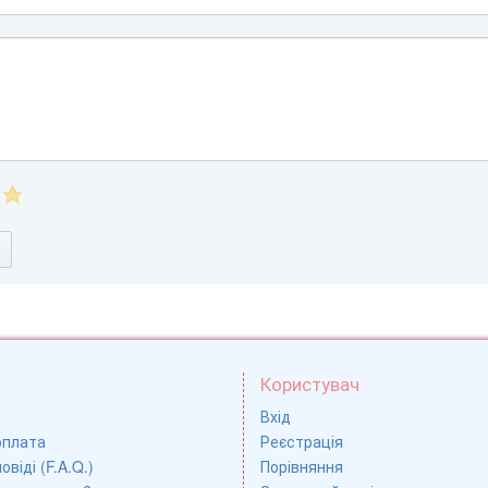
Користувач
Вхід
оплата
Реєстрація
овіді (F.A.Q.)
Порівняння