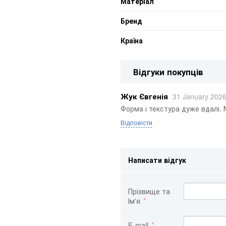
Матеріал
Бренд
Країна
Відгуки покупців
Жук Євгенія
31 January 202
Форма і текстура дуже вдалі. 
Відповісти
Написати відгук
Прізвище та
Ім'я
E-mail