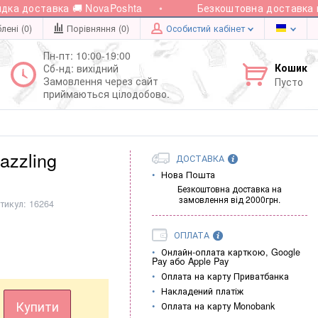
 доставка 🚚 NovaPoshta
Безкоштовна доставка при 
лені (0)
Порівняння (
0
)
Особистий кабінет
Пн-пт: 10:00-19:00
Кошик
Сб-нд: вихідний
Замовлення через сайт
Пусто
приймаються цілодобово.
azzling
ДОСТАВКА
Нова Пошта
Безкоштовна доставка на
замовлення від 2000грн.
тикул:
16264
ОПЛАТА
Онлайн-оплата карткою, Google
Pay або Apple Pay
Оплата на карту Приватбанка
Накладений платіж
Купити
Оплата на карту Monobank