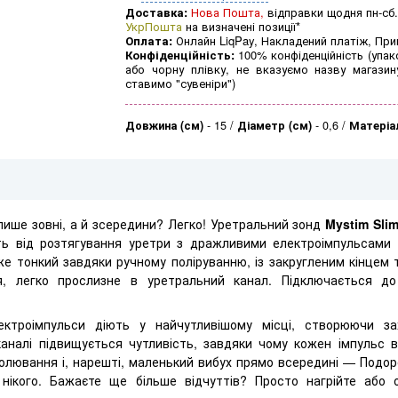
Доставка:
Нова Пошта,
відправки щодня пн-сб.
УкрПошта
на визначені позиції*
Оплата:
Онлайн LiqPay, Накладений платіж, Пр
Конфіденційність:
100% конфіденційність (упак
або чорну плівку, не вказуємо назву магазин
ставимо "сувеніри")
Довжина (см)
-
15
Діаметр (см)
-
0,6
Матеріа
лише зовні, а й зсередини? Легко! Уретральний зонд
Mystim Slim
ть від розтягування уретри з дражливими електроімпульсами 
же тонкий завдяки ручному поліруванню, із закругленим кінцем т
я, легко прослизне в уретральний канал. Підключається д
ектроімпульси діють у найчутливішому місці, створюючи з
аналі підвищується чутливість, завдяки чому кожен імпульс 
околювання і, нарешті, маленький вибух прямо всередині — Подор
нікого. Бажаєте ще більше відчуттів? Просто нагрійте або 