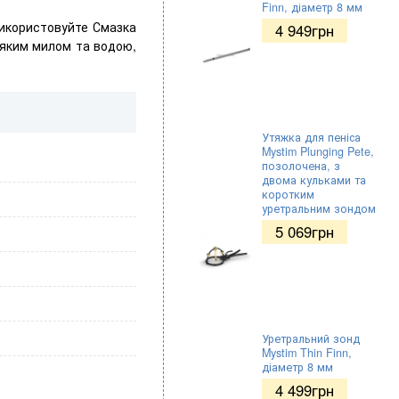
Finn, діаметр 8 мм
використовуйте Смазка
4 949
грн
'яким милом та водою,
Утяжка для пеніса
Mystim Plunging Pete,
позолочена, з
двома кульками та
коротким
уретральним зондом
5 069
грн
Уретральний зонд
Mystim Thin Finn,
діаметр 8 мм
4 499
грн