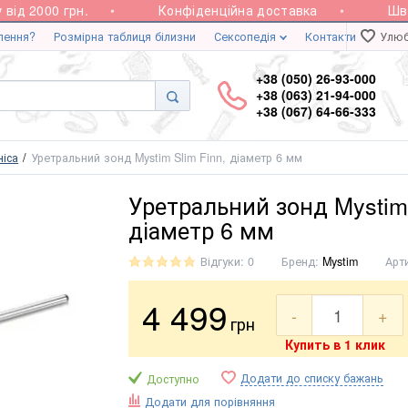
д 2000 грн.
Конфіденційна доставка
Швидк
лення?
Розмірна таблиця білизни
Сексопедія
Контакти
Улюб
+38 (050) 26-93-000
+38 (063) 21-94-000
+38 (067) 64-66-333
ніса
Уретральний зонд Mystim Slim Finn, діаметр 6 мм
Уретральний зонд Mystim 
діаметр 6 мм
Відгуки: 0
Бренд:
Mystim
Арт
4 499
-
+
грн
Купить в 1 клик
Додати до списку бажань
Доступно
Додати для порівняння