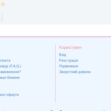
Користувач
Вхід
оплата
Реєстрація
овіді (F.A.Q.)
Порівняння
замовлення?
Зворотний дзвінок
иця білизни
чної оферти