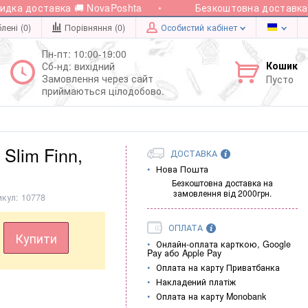
а доставка 🚚 NovaPoshta
Безкоштовна доставка при
лені (0)
Порівняння (
0
)
Особистий кабінет
Пн-пт: 10:00-19:00
Кошик
Сб-нд: вихідний
Замовлення через сайт
Пусто
приймаються цілодобово.
Slim Finn,
ДОСТАВКА
Нова Пошта
Безкоштовна доставка на
замовлення від 2000грн.
икул:
10778
ОПЛАТА
Купити
Онлайн-оплата карткою, Google
Pay або Apple Pay
Оплата на карту Приватбанка
Накладений платіж
Оплата на карту Monobank