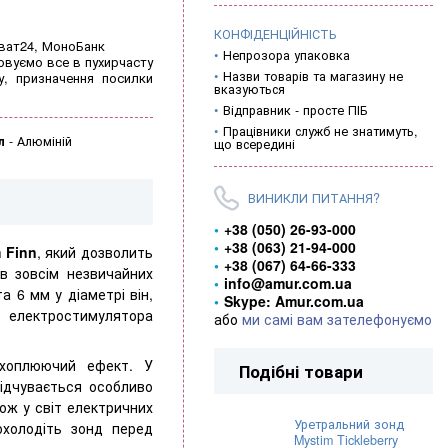
КОНФІДЕНЦІЙНІСТЬ
иват24, МоноБанк
Непрозора упаковка
овуємо все в пухирчасту
Назви товарів та магазину не
у, призначення посилки
вказуються
Відправник - просте ПІБ
Працівники служб не знатимуть,
л
-
Алюміній
що всередині
ВИНИКЛИ ПИТАННЯ?
+38 (050) 26-93-000
+38 (063) 21-94-000
 Finn
, який дозволить
+38 (067) 64-66-333
в зовсім незвичайних
info@amur.com.ua
а 6 мм у діаметрі він,
Skype: Amur.com.ua
о електростимулятора
або
ми самі вам зателефонуємо
ахоплюючий ефект. У
Подібні товари
відчувається особливо
ож у світ електричних
Уретральний зонд
охолодіть зонд перед
Mystim Tickleberry