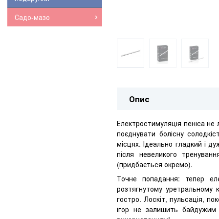
Садо-мазо
Опис
Електростимуляція пеніса не 
поєднувати болісну солодкіс
місцях. Ідеально гладкий і ду
після невеликого тренуванн
(придбається окремо).
Точне попадання: тепер ел
розтягнутому уретральному к
гостро. Лоскіт, пульсація, п
ігор не залишить байдужим 