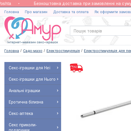
hta
Безкоштовна доставка при замовленні на суму ві
Головна
Про магазин
Доставка та оплата
Як оформити замов
Головна
Садо-мазо
Електростимуляція
Електростимуляція для пе
Секс-іграшки для Неї
Секс-іграшки для Нього
Анальні іграшки
Еротична білизна
Секс-аптека
Секс приколи-
подарунки