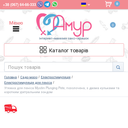
0
+38 (067) 64-66-333
Меню
0
Меню
Каталог товарів
Головна
Садо-мазо
Електростимуляція
Електростимуляція для пеніса
Утяжка для пеніса Mystim Plunging Pete, позолочена, з двома кульками та
коротким уретральним зондом