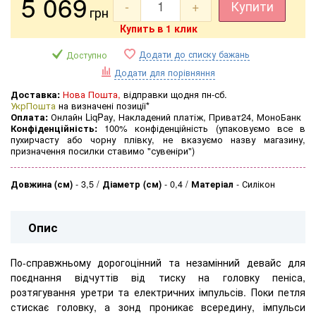
5 069
-
+
Купити
грн
Купить в 1 клик
Додати до списку бажань
Доступно
Додати для порівняння
Доставка:
Нова Пошта,
відправки щодня пн-сб.
УкрПошта
на визначені позиції*
Оплата:
Онлайн LiqPay, Накладений платіж, Приват24, МоноБанк
Конфіденційність:
100% конфіденційність (упаковуємо все в
пухирчасту або чорну плівку, не вказуємо назву магазину,
призначення посилки ставимо "сувеніри")
Довжина (см)
-
3,5
Діаметр (см)
-
0,4
Матеріал
-
Силікон
Опис
По-справжньому дорогоцінний та незамінний девайс для
поєднання відчуттів від тиску на головку пеніса,
розтягування уретри та електричних імпульсів. Поки петля
стискає головку, а зонд проникає всередину, імпульси