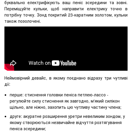
буквально електрифікують ваш пеніс зсередини та зовні.
Переміщуйте кульки, щоб направити електрику точно в
потрібну точку. Зонд покритий 23-каратним золотом, кульки
також позолочені.
Неймовірний девайс, в якому поєднано відразу три чутливі
дії:
перше: стиснення головки пеніса петлею-лассо -
регулюйте силу стиснення як завгодно, м'який силікон
щільно, але ніжно, захопить цю чутливу частину члена;
друге: акуратне розширення уретри невеликим зондом, у
якому створюються незвичайне відчуття розтягування
пеніса зсередини;