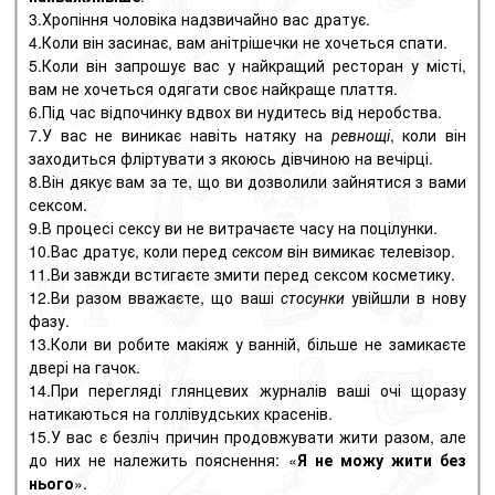
3.Хропіння чоловіка надзвичайно вас дратує.
4.Коли він засинає, вам анітрішечки не хочеться спати.
5.Коли він запрошує вас у найкращий ресторан у місті,
вам не хочеться одягати своє найкраще плаття.
6.Під час відпочинку вдвох ви нудитесь від неробства.
7.У вас не виникає навіть натяку на
ревнощі
, коли він
заходиться фліртувати з якоюсь дівчиною на вечірці.
8.Він дякує вам за те, що ви дозволили зайнятися з вами
сексом.
9.В процесі сексу ви не витрачаєте часу на поцілунки.
10.Вас дратує, коли перед
сексом
він вимикає телевізор.
11.Ви завжди встигаєте змити перед сексом косметику.
12.Ви разом вважаєте, що ваші
стосунки
увійшли в нову
фазу.
13.Коли ви робите макіяж у ванній, більше не замикаєте
двері на гачок.
14.При перегляді глянцевих журналів ваші очі щоразу
натикаються на голлівудських красенів.
15.У вас є безліч причин продовжувати жити разом, але
до них не належить пояснення: «
Я не можу жити без
нього
».