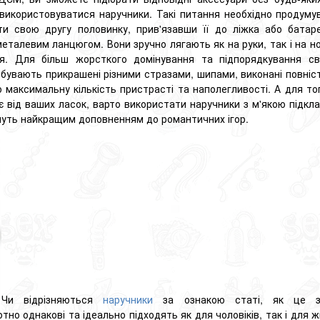
використовуватися наручники.
Такі питання необхідно продуму
ти свою другу половинку, прив'язавши її до ліжка або батар
 металевим ланцюгом.
Вони зручно лягають як на руки, так і на 
я.
Для більш жорсткого домінування та підпорядкування св
 бувають прикрашені різними стразами, шипами,
виконані повніс
 максимальну кількість пристрасті та наполегливості.
А для то
є від ваших ласок, варто використати наручники з м'якою підкл
нуть найкращим доповненням до романтичних ігор.
Чи відрізняються
наручники
за ознакою статі, як це зу
но однакові та ідеально підходять як для чоловіків, так і для ж