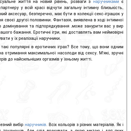
суальне життя на новий рівень, розваги з
наручниками
є
артнеру у всій красі відчути загальну інтимну близькість,
кий аксесуар, безперечно, має бути в колекції секс-іграшок у
я своєї другої половинки.
Фантазія, виявлена ​​в ході інтимної
го домінування та підпорядкування
.
може занурити вас у вир
вашого бажання.
Еротичні ігри, які доставлять вам неймовірні
ти у їх реалізації наручники.
такі популярні в еротичних іграх?
Все тому, що вони одним
на отримання максимальної насолоди від сексу.
М'які, зручні
рів до найсильніших оргазмів у їхньому житті.
езний вибір
наручників.
В
сіх кольорів з різних матеріалів.
Як і
х труднощів.
Але слід врахувати, з якою метою і для яких