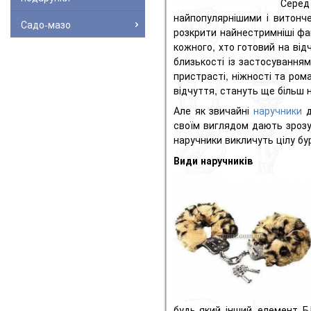
Серед
найпопулярнішими і витонч
Садо-мазо
розкрити найнестримніші фан
кожного, хто готовий на ві
близькості із застосування
пристрасті, ніжності та рома
відчуття, стануть ще більш 
Але як звичайні
наручники
д
своїм виглядом дають зрозу
наручники викличуть цілу бу
Види наручників
будь-який інший елемент БД