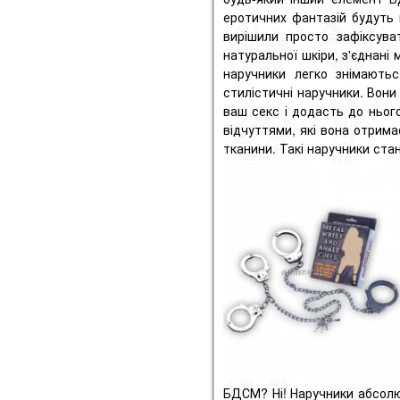
еротичних фантазій будуть 
вирішили просто зафіксува
натуральної шкіри, з'єднані
наручники легко знімаютьс
стилістичні наручники.
Вони
ваш секс і додасть до нього
відчуттями, які вона отрима
тканини.
Такі наручники ста
БДСМ?
Ні!
Наручники абсолют