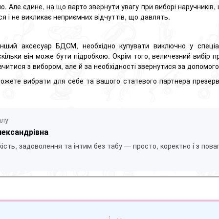
о.
Але єдине, на що варто звернути увагу при виборі наручників, 
ся і не викликає неприємних відчуттів, що давлять.
 інший аксесуар БДСМ, необхідно купувати виключно у спеціа
кільки він може бути підробкою.
Окрім того, величезний вибір п
читися з вибором, але й за необхідності звернутися за допомог
можете вибрати для себе та вашого статевого партнера презерва
алу
лександрівна
ість, задоволення та інтим без табу — просто, коректно і з пова