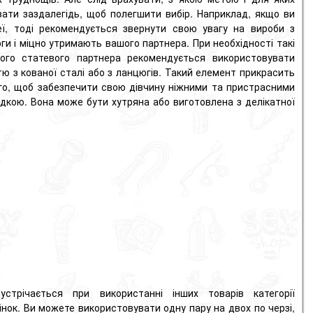
вати заздалегідь, щоб полегшити вибір.
Наприклад, якщо ви
еї, тоді рекомендується звернути свою увагу на вироби з
ноги і міцно утримають вашого партнера.
При необхідності такі
ого статевого партнера рекомендується використовувати
тю з кованої сталі або з ланцюгів.
Такий елемент прикрасить
го, щоб забезпечити свою дівчину ніжними та пристрасними
адкою.
Вона може бути хутряна або виготовлена ​​з делікатної
стрічається при використанні інших товарів категорії
інок.
Ви можете використовувати одну пару на двох по черзі,