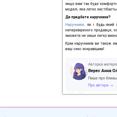
якщо вам так буде комфортн
моделі, яка легко застібаєть
Де придбати наручники?
Наручники
, як і будь-який
неперевіреного продавця, ос
зможете не лише легко визна
Крім наручників ви також з
ваш секс яскравішим!
Авторка матері
Верес Анна О
Пише про близьк
Про автора →