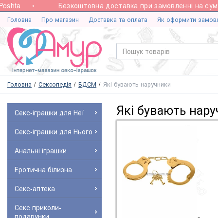
hta
Безкоштовна доставка при замовленні на суму ві
Головна
Про магазин
Доставка та оплата
Як оформити замов
Головна
Сексопедія
БДСМ
Які бувають наручники
Які бувають нар
Секс-іграшки для Неї
Секс-іграшки для Нього
Анальні іграшки
Еротична білизна
Секс-аптека
Секс приколи-
подарунки