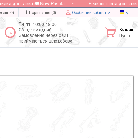
ка доставка 🚚 NovaPoshta
Безкоштовна доставка пр
лені (0)
Порівняння (
0
)
Особистий кабінет
Пн-пт: 10:00-19:00
Кошик
Сб-нд: вихідний
Замовлення через сайт
Пусто
приймаються цілодобово.