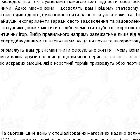
 молодих пар, які зусиллями намагаються піднести своє сек
еними.
Адже маємо вони
,
дозволять вам і віщому статевому п
тазії один одного, і урізноманітнити ваше сексуальне життя.
Та
дчайдушні експерименти заради свого задоволення та задоволенн
м наручників, може містити в собі елементи грубості, жорстоко
нтичних ігор.
Вибір правильного напряму залежатиме лише від 
непередбачуваними та насиченими, якщо ви почнете використовува
опоможуть вам урізноманітнити сексуальне життя, і чому вони 
міти вашій другій половинці, що ви явно серйозно налаштовані 
рю яскравих емоцій, які в короткий термін призведуть обох партне
На сьогоднішній день у спеціалізованих магазинах надано велич
СМ, ви зможете підібрати відповідні аксесуари без будь-яки