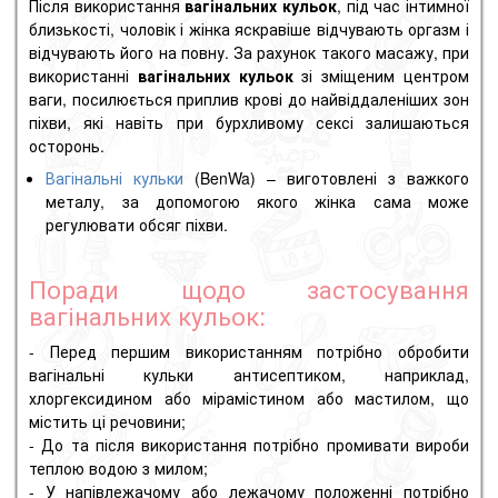
Після використання
вагінальних кульок
, під час інтимної
близькості, чоловік і жінка яскравіше відчувають оргазм і
відчувають його на повну.
За рахунок такого масажу, при
використанні
вагінальних кульок
зі зміщеним центром
ваги, посилюється приплив крові до найвіддаленіших зон
піхви, які навіть при бурхливому сексі залишаються
осторонь.
Вагінальні кульки
(BenWa) – виготовлені з важкого
металу, за допомогою якого жінка сама може
регулювати обсяг піхви.
Поради щодо застосування
вагінальних кульок:
- Перед першим використанням потрібно обробити
вагінальні кульки антисептиком, наприклад,
хлоргексидином або мірамістином або мастилом, що
містить ці речовини;
- До та після використання потрібно промивати вироби
теплою водою з милом;
- У напівлежачому або лежачому положенні потрібно