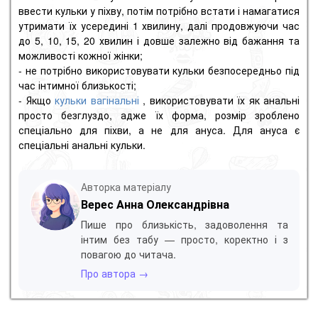
ввести кульки у піхву, потім потрібно встати і намагатися
утримати їх усередині 1 хвилину, далі продовжуючи час
до 5, 10, 15, 20 хвилин і довше залежно від бажання та
можливості кожної жінки;
- не потрібно використовувати кульки безпосередньо під
час інтимної близькості;
- Якщо
кульки вагінальні
, використовувати їх як анальні
просто безглуздо, адже їх форма, розмір зроблено
спеціально для піхви, а не для ануса.
Для ануса є
спеціальні анальні кульки.
Авторка матеріалу
Верес Анна Олександрівна
Пише про близькість, задоволення та
інтим без табу — просто, коректно і з
повагою до читача.
Про автора →