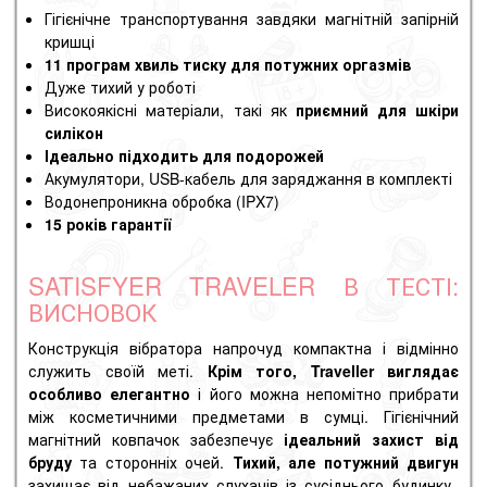
Гігієнічне транспортування завдяки магнітній запірній
кришці
11 програм хвиль тиску для потужних оргазмів
Дуже тихий у роботі
Високоякісні матеріали, такі як
приємний для шкіри
силікон
Ідеально підходить для подорожей
Акумулятори, USB-кабель для заряджання в комплекті
Водонепроникна обробка (IPX7)
15 років гарантії
SATISFYER TRAVELER В ТЕСТІ:
ВИСНОВОК
Конструкція вібратора напрочуд компактна і відмінно
служить своїй меті.
Крім того, Traveller виглядає
особливо елегантно
і його можна непомітно прибрати
між косметичними предметами в сумці. Гігієнічний
магнітний ковпачок забезпечує
ідеальний захист від
бруду
та сторонніх очей.
Тихий, але потужний двигун
захищає від небажаних слухачів із сусіднього будинку.