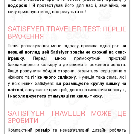
подорож
! Я протестував його для вас і, звичайно, не
хочу приховувати від вас результатів!
SATISFYER TRAVELER TEST: ПЕРШЕ
ВРАЖЕННЯ
Після розпакування мене відразу вразила одна річ:
на
перший погляд цей Satisfyer зовсім не схожий на секс-
іграшку
. Переді мною прямокутний пристрій
баклажанового кольору з деталями із рожевого золота.
Якщо розсунути обидві сторони, оголиться серцевина з
ніжного та
гігієнічного силікону
. Функція така сама, як і
у всіх інших Satisfyers:
ви розміщуєте круглу виїмку на
кліторі
, запускаєте пристрій, довго натискаючи кнопку
+,
і насолоджуєтеся стимуляцією хвиль тиску.
SATISFYER TRAVELER МОЖЕ ЦЕ
ЗРОБИТИ
Компактний
розмір
та ненав'язливий дизайн роблять