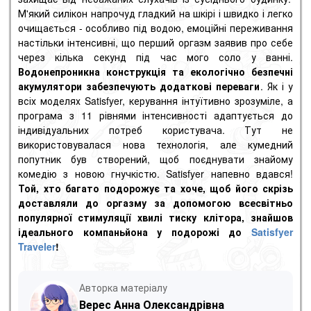
М'який силікон напрочуд гладкий на шкірі і швидко і легко
очищається - особливо під водою, емоційні переживання
настільки інтенсивні, що перший
оргазм
заявив про себе
через кілька секунд під час мого соло у ванні.
Водонепроникна конструкція та екологічно безпечні
акумулятори забезпечують додаткові переваги
. Як і у
всіх моделях Satisfyer, керування інтуїтивно зрозуміле, а
програма з 11 рівнями інтенсивності адаптується до
індивідуальних потреб користувача. Тут не
використовувалася нова технологія, але кумедний
попутник був створений, щоб поєднувати знайому
комедію з новою гнучкістю. Satisfyer напевно вдався!
Той, хто багато подорожує та хоче, щоб його скрізь
доставляли до оргазму за допомогою всесвітньо
популярної стимуляції хвилі тиску клітора, знайшов
ідеального компаньйона у подорожі до
Satisfyer
Traveler
!
Авторка матеріалу
Верес Анна Олександрівна