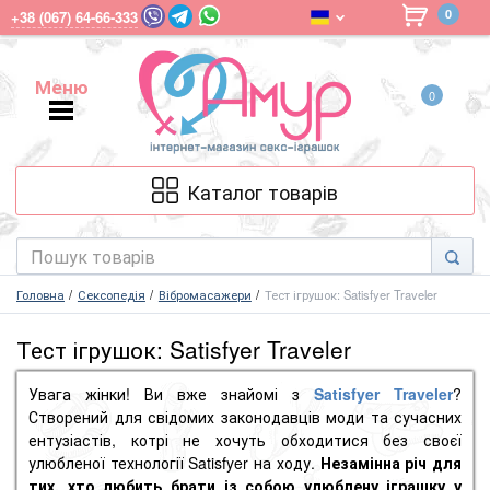
0
+38 (067) 64-66-333
Меню
0
Меню
Каталог товарів
Головна
Сексопедія
Вібромасажери
Тест ігрушок: Satisfyer Traveler
Тест ігрушок: Satisfyer Traveler
Увага жінки! Ви вже знайомі з
Satisfyer Traveler
?
Створений для свідомих законодавців моди та сучасних
ентузіастів, котрі не хочуть обходитися без своєї
улюбленої технології Satisfyer на ходу.
Незамінна річ для
тих, хто любить брати із собою улюблену іграшку у