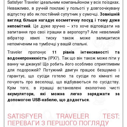
Satisfyer Traveler ідеальним компаньйоном у всіх поїздках.
Неважливо, в ручній поклажі у польоті у довгоочікувану
відпустку або як постійний супутник у сумочці.
Зовнішній
вигляд більше нагадує косметичну посуд і тому дуже
непомітний
. Це дуже зручно – хто хоче відповідати на
запитання про свої іграшки в аеропорту? Але невеликий
вібратор хвилі тиску також може залишитися
непоміченим на тумбочці у вашій спальні.
Traveler пропонує
11 рівнів інтенсивності та
водонепроникність
(IPX7). Так що він також може піти у
ванну чи джакузі! Що робить його особливо сприятливим
для подорожей? Потужний двигун працює безшумно і
гарантує, що сусіди готелю та сусіди по кімнаті не
почують про веселощі, що відбуваються по сусідству.
Крім того, в іграшці встановлені екологічно чисті
акумулятори, які можна легко заряджати за
допомогою USB-кабелю, що додається
.
SATISFYER TRAVELER TEST:
ПЕРЕВАГИ З ПЕРШОГО ПОГЛЯДУ