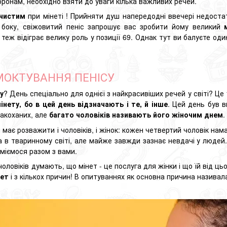
ронам, необхідно взяти до уваги кілька важливих речей.
 чистим
при мінеті
!
Прийняти душ напередодні ввечері недоста
 боку, свіжовитий пеніс запрошує вас зробити йому великий
 теж відіграє велику роль у позиції 69. Однак тут ви балуєте 
МОКТУВАННЯ ПЕНІСУ
у
? День спеціально для однієї з найкрасивіших речей у світі? Це
нету, бо в цей день відзначають і те, й інше
. Цей день був 
закоханих, але
багато чоловіків називають його жіночим днем
.
 має розважити і чоловіків, і жінок: кожен четвертий чоловік на
а в тваринному світі, але майже завжди зазнає невдачі у людей.
міємося разом з вами.
чоловіків думають, що мінет - це послуга для жінки і що їй від ц
нет
і з кількох причин! В опитуваннях як основна причина називал