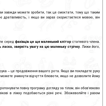
ви завжди можете зробити, так це смоктати, тому що таким
є дратівливість, і якщо ви зараз скористаєтеся мовою, він
Але серед
фахівців це ще маленький
клітор
статевого члена.
ь ласка, зверніть увагу на цю маленьку стрічку
. Лижи його,
 рука – це продовження вашого рота. Якщо ви покладете руку
ви можете уникнути відчуття блювоти, якщо не дозволите йому
ропонувати повну програму догляду за тілом, він обов'язково
кові в ліжку подобаються різні речі. Збожеволійте і разом