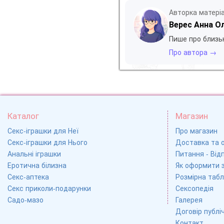
Авторка матері
Верес Анна О
Пише про близьк
Про автора →
Каталог
Магазин
Секс-іграшки для Неї
Про магазин
Секс-іграшки для Нього
Доставка та 
Анальні іграшки
Питання - Відп
Еротична білизна
Як оформити 
Секс-аптека
Розмірна табл
Секс приколи-подарунки
Сексопедія
Садо-мазо
Галерея
Договір публі
Контакт