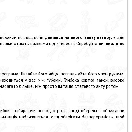
льований погляд, коли
дивишся на нього знизу нагору,
є для
а повіки стають важкими від хтивості. Спробуйте
ви ніколи не
у програму. Лизайте його яйця, погладжуйте його член руками,
находиться у вас між губами. Глибока
ковтка
також високо
 набагато більше, ніж просто імітація статевого акту ротом!
либоко забираючи пеніс до рота, іноді обережно облизуючи
льмінація наближається, слід зберігати безперервність, щоб