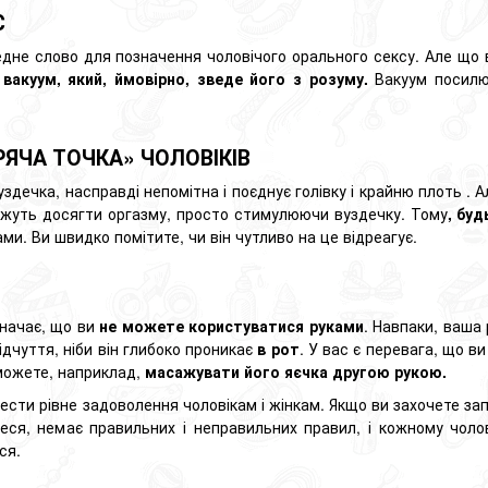
Є
едне слово для позначення чоловічого
орального сексу.
Але що 
и
вакуум, який, ймовірно, зведе його з розуму.
Вакуум посилю
РЯЧА ТОЧКА» ЧОЛОВІКІВ
здечка, насправді непомітна і поєднує голівку і
крайню плоть
. 
ожуть досягти оргазму, просто стимулюючи вуздечку. Тому
, буд
ми. Ви швидко помітите, чи він чутливо на це відреагує.
значає, що ви
не можете користуватися руками
. Навпаки, ваша
ідчуття, ніби він глибоко проникає
в рот
. У вас є перевага, що 
 можете, наприклад,
масажувати його
яєчка другою рукою.
сти рівне задоволення чоловікам і жінкам. Якщо ви захочете зап
еся, немає правильних і неправильних правил, і кожному чолові
ся.