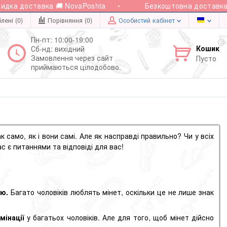
 доставка 🚚 NovaPoshta
Безкоштовна доставка при 
лені (0)
Порівняння (
0
)
Особистий кабінет
Пн-пт: 10:00-19:00
Кошик
Сб-нд: вихідний
Замовлення через сайт
Пусто
приймаються цілодобово.
к само, як і вони самі. Але як насправді правильно
?
Чи у всіх
ас є питаннями та відповіді для вас!
ою.
Багато чоловіків люблять мінет, оскільки це не лише знак
мінації
у багатьох чоловіків. Але для того, щоб мінет дійсно