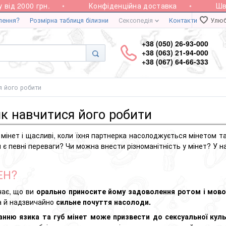
 2000 грн.
Конфіденційна доставка
Швидка
лення?
Розмірна таблиця білизни
Сексопедія
Контакти
Улюб
+38 (050) 26-93-000
+38 (063) 21-94-000
+38 (067) 64-66-333
ся його робити
 як навчитися його робити
ь
мінет
і щасливі, коли їхня партнерка насолоджується мінетом та
и є певні переваги? Чи можна внести різноманітність у мінет? У н
ЕН?
чає, що ви
орально приносите йому задоволення ротом і мов
 а й надзвичайно
сильне почуття насолоди.
нню язика та губ мінет може призвести до сексуальної куль