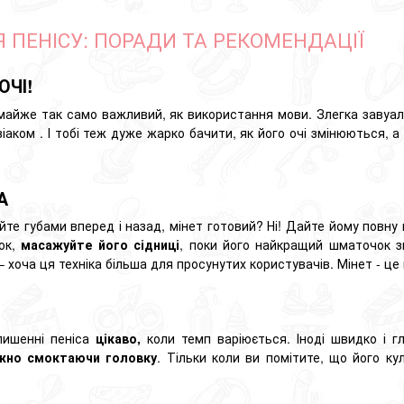
 ПЕНІСУ: ПОРАДИ ТА РЕКОМЕНДАЦІЇ
ОЧІ!
 майже так само важливий, як використання мови. Злегка завуа
зіаком
. І тобі теж дуже жарко бачити, як його очі змінюються, 
А
хайте губами вперед і назад, мінет готовий? Ні! Дайте йому повн
бок,
масажуйте його сідниці
, поки його найкращий шматочок з
 – хоча ця техніка більша для просунутих користувачів. Мінет - це
лишенні пеніса
цікаво,
коли темп варіюється. Іноді швидко і г
жно смоктаючи головку
. Тільки коли ви помітите, що його ку