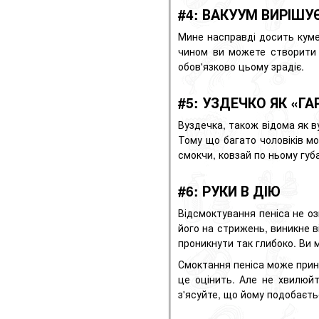
#4: ВАКУУМ ВИРІШУ
Мине насправді досить кум
чином ви можете створит
обов'язково цьому зрадіє.
#5: УЗДЕЧКО ЯК «ГА
Вуздечка, також відома як ву
Тому що багато чоловіків м
смокчи, ковзай по ньому губа
#6: РУКИ В ДІЮ
Відсмоктування пеніса не о
його на стрижень, виникне в
проникнути так глибоко. Ви
Смоктання пеніса може прине
це оцінить. Але не хвилюйт
з'ясуйте, що йому подобаєть