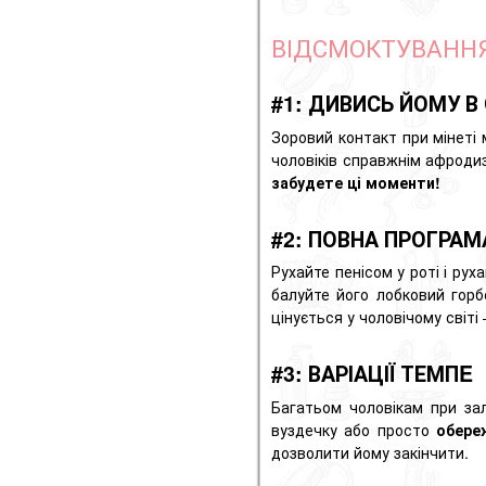
ВІДСМОКТУВАННЯ
#1: ДИВИСЬ ЙОМУ В 
Зоровий контакт при мінеті
чоловіків справжнім
афроди
забудете ці моменти!
#2: ПОВНА ПРОГРАМ
Рухайте пенісом у роті і ру
балуйте його лобковий гор
цінується у чоловічому світі
#3: ВАРІАЦІЇ ТЕМПE
Багатьом чоловікам при за
вуздечку
або
просто
обере
дозволити йому закінчити.