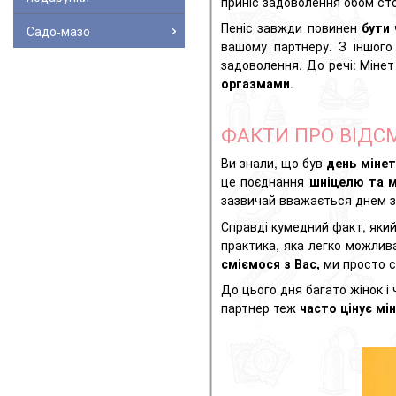
приніс задоволення обом сто
Пеніс завжди повинен
бути
Садо-мазо
вашому партнеру. З іншого
задоволення. До речі: Мінет
оргазмами
.
ФАКТИ ПРО ВІДС
Ви знали, що був
день мінет
це поєднання
шніцелю та мі
зазвичай вважається днем ​​
Справді кумедний факт, який
практика, яка легко можлив
сміємося з Вас,
ми просто с
До цього дня багато жінок і 
партнер теж
часто цінує мі