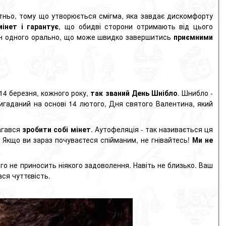
тньо, тому що утворюється смігма, яка завдає дискомфорту
мінет і гарантує
, що обидві сторони отримають від цього
один одного орально, що може швидко завершитись
приємними
 14 березня, кожного року,
так званий День Шнібло
. Шнибло -
вигаданий на основі 14 лютого, Дня святого Валентина, який
магався
зробити собі мінет
. Аутофеляція - так називається ця
 Якщо ви зараз почуваєтеся спійманим, не гнівайтесь!
Ми не
ього не приносить ніякого задоволення. Навіть не близько. Ваш
ася чуттєвість.