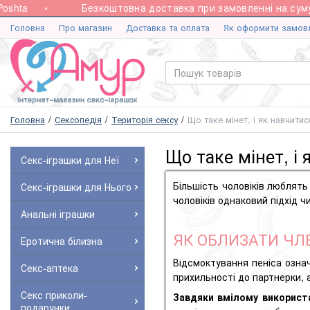
ta
Безкоштовна доставка при замовленні на суму від
Головна
Про магазин
Доставка та оплата
Як оформити замов
Головна
Сексопедія
Територія сексу
Що таке мінет, і як навчити
Що таке мінет, і
Секс-іграшки для Неї
Більшість чоловіків люблят
Секс-іграшки для Нього
чоловіків однаковий підхід ч
Анальні іграшки
ЯК ОБЛИЗАТИ ЧЛ
Еротична білизна
Відсмоктування пеніса озна
Секс-аптека
прихильності до партнерки,
Секс приколи-
Завдяки вмілому використа
подарунки