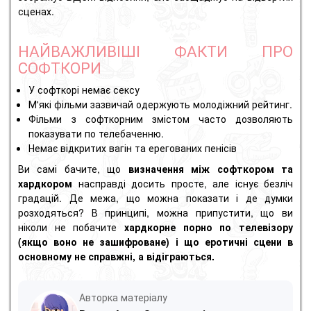
сценах.
НАЙВАЖЛИВІШІ ФАКТИ ПРО
СОФТКОРИ
У софткорі немає сексу
М'які фільми зазвичай одержують молодіжний рейтинг.
Фільми з софткорним змістом часто дозволяють
показувати по телебаченню.
Немає відкритих вагін та ерегованих пенісів
Ви самі бачите, що
визначення між софткором та
хардкором
насправді досить просте, але існує безліч
градацій. Де межа, що можна показати і де думки
розходяться? В принципі, можна припустити, що ви
ніколи не побачите
хардкорне порно по телевізору
(якщо воно не зашифроване) і що еротичні сцени в
основному не справжні, а відіграються.
Авторка матеріалу