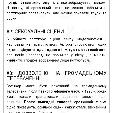
приділяється жіночому тілу
, яке зображується цілком.
Ні вагіну, ні ерегований
пеніс
не можна побачити в
софткорних постановках, але можна показати груди та
соски.
#2: СЕКСУАЛЬНІ СЦЕНИ
В області софткору сцени сексу моделюються і
насправді не трапляються. Актори стосуються один
одного,
цілують один одного і імітують статевий акт
,
але пеніс насправді не проникає у
піхву
, а мінети,
кунілінгус і подібні зображення лише імітуються.
#3: ДОЗВОЛЕНО НА ГРОМАДСЬКОМУ
ТЕЛЕБАЧЕННІ
Софткор може бути показаний на громадському
телебаченні після
певного ефірного часу
. У 1990-х роках
деякі канали транслювали еротичні фільми після
опівночі.
Проте сьогодні типовий еротичний фільм
рідко показують, оскільки
сцени сексу
стали звичайним
явищем та інших областях.