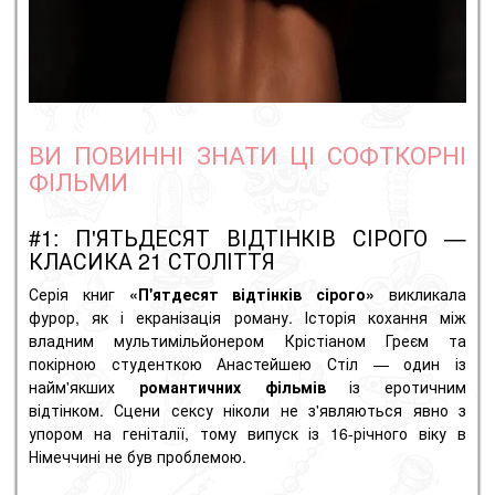
ВИ ПОВИННІ ЗНАТИ ЦІ СОФТКОРНІ
ФІЛЬМИ
#1: П'ЯТЬДЕСЯТ ВІДТІНКІВ СІРОГО —
КЛАСИКА 21 СТОЛІТТЯ
Серія книг
«П'ятдесят відтінків сірого»
викликала
фурор, як і екранізація роману. Історія кохання між
владним мультимільйонером Крістіаном Греєм та
покірною студенткою Анастейшею Стіл — один із
найм'якших
романтичних фільмів
із еротичним
відтінком. Сцени сексу ніколи не з'являються явно з
упором на геніталії, тому випуск із 16-річного віку в
Німеччині не був проблемою.