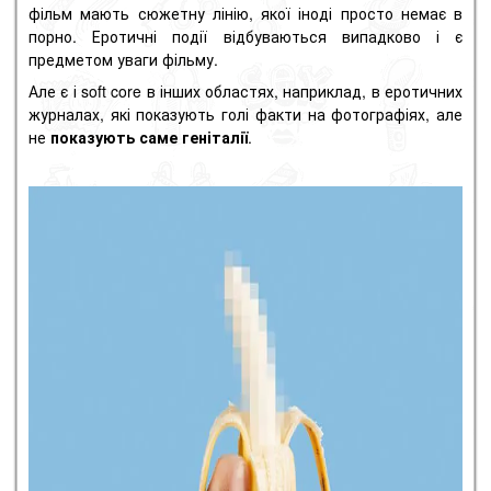
фільм мають сюжетну лінію, якої іноді просто немає в
порно. Еротичні події відбуваються випадково і є
предметом уваги фільму.
Але є і soft core в інших областях, наприклад, в еротичних
журналах, які показують голі факти на фотографіях, але
не
показують саме геніталії
.