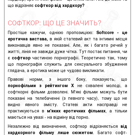
що відрізняє
софткор від хардкору?
СОФТКОР: ЩО ЦЕ ЗНАЧИТЬ?
Простіше кажучи, однією пропозицією:
Softcore - це
еротична вистава,
в якій статевий акт та інтимні місця
виконавців явно не показані. Але, як і багато речей у
житті, лінія не завжди дуже чітка. Тут постає питання, чи
є
софткор
частиною порнографії. Теоретично так, тому
що порнографія служить для сексуального збудження
глядача, а еротика може це чудово викликати.
Правові норми, з іншого боку, показують, що
порнофільми з рейтингом X
не схвалені молоді, а
софткорні фільми дозволені. М'які фільми можуть бути
показані на телебаченні (з певного часу), тому що не
видно явного змісту. Статеві акти насправді не
практикуються в
м'яких еротичних фільмах
, а тільки
маються на увазі - на відміну від порно.
Незалежно від визначення, софткор відрізняється
від
хардкорного фільму лише сюжетом
. Багато софт-