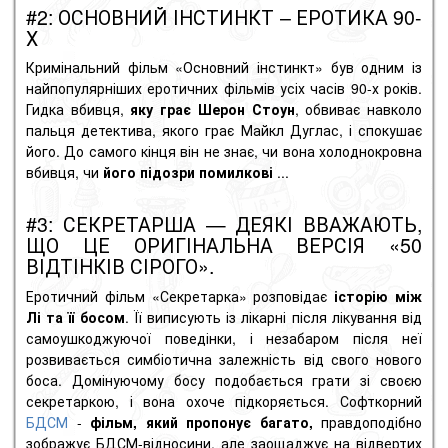
#2: ОСНОВНИЙ ІНСТИНКТ – ЕРОТИКА 90-
Х
Кримінальний фільм «Основний інстинкт» був одним із
найпопулярніших еротичних фільмів усіх часів 90-х років.
Гидка вбивця,
яку грає Шерон Стоун
, обвиває навколо
пальця детектива, якого грає Майкл Дуглас, і спокушає
його. До самого кінця він не знає, чи вона холоднокровна
вбивця, чи
його підозри помилкові
...
#3: СЕКРЕТАРША — ДЕЯКІ ВВАЖАЮТЬ,
ЩО ЦЕ ОРИГІНАЛЬНА ВЕРСІЯ «50
ВІДТІНКІВ СІРОГО».
Еротичний фільм «Секретарка» розповідає
історію між
Лі та її босом
. Її виписують із лікарні після лікування від
самоушкоджуючої поведінки, і незабаром після неї
розвивається симбіотична залежність від свого нового
боса. Домінуючому босу подобається грати зі своєю
секретаркою, і вона охоче підкоряється. Софткорний
БДСМ
-
фільм, який пропонує багато,
правдоподібно
зображує БДСМ-відносини, але заощаджує на відвертих