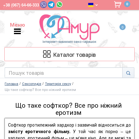
0
+38 (067) 64-66-333
Меню
0
Меню
Каталог товарів
Головна
Сексопедія
Територія сексу
Що таке софткор? Все про ніжний еротизм
Що таке софткор? Все про ніжний
еротизм
Софткор протилежний хардкор і зазвичай відноситься до
змісту еротичного фільму.
У той час як порно – це
хардкор, еротичний фільм – це м'яке кіно. Але де межі та