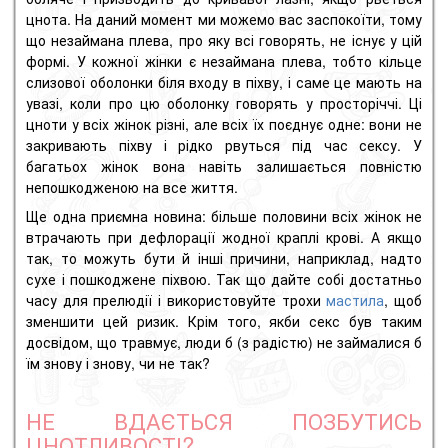
цнота. На даний момент ми можемо вас заспокоїти, тому
що незаймана плева, про яку всі говорять, не існує у цій
формі. У кожної жінки є незаймана плева, тобто кільце
слизової оболонки біля входу в піхву, і саме це мають на
увазі, коли про цю оболонку говорять у просторіччі. Ці
цноти у всіх жінок різні, але всіх їх поєднує одне: вони не
закривають піхву і рідко рвуться під час сексу. У
багатьох жінок вона навіть залишається повністю
непошкодженою на все життя.
Ще одна приємна новина: більше половини всіх жінок не
втрачають при дефлорації жодної краплі крові. А якщо
так, то можуть бути й інші причини, наприклад, надто
сухе і пошкоджене піхвою. Так що дайте собі достатньо
часу для прелюдії і використовуйте трохи
мастила
, щоб
зменшити цей ризик. Крім того, якби секс був таким
досвідом, що травмує, люди б (з радістю) не займалися б
їм знову і знову, чи не так?
НЕ ВДАЄТЬСЯ ПОЗБУТИСЬ
ЦНОТЛИВОСТІ?