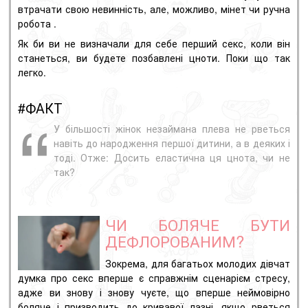
втрачати свою невинність, але, можливо, мінет чи ручна
робота .
Як би ви не визначали для себе перший секс, коли він
станеться, ви будете позбавлені цноти. Поки що так
легко.
#ФАКТ
У більшості жінок незаймана плева не рветься
навіть до народження першої дитини, а в деяких і
тоді. Отже: Досить еластична ця цнота, чи не
так?
ЧИ БОЛЯЧЕ БУТИ
ДЕФЛОРОВАНИМ?
Зокрема, для багатьох молодих дівчат
думка про секс вперше є справжнім сценарієм стресу,
адже ви знову і знову чуєте, що вперше неймовірно
боляче і призводить до кривавої лазні, якщо рветься