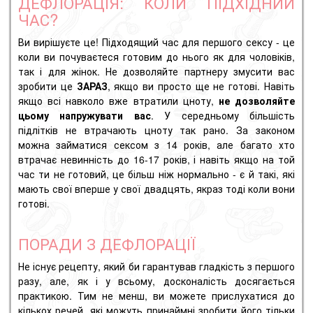
ДЕФЛОРАЦІЯ: КОЛИ ПІДХІДНИЙ
ЧАС?
Ви вирішуєте це! Підходящий час для першого сексу - це
коли ви почуваєтеся готовим до нього як для чоловіків,
так і для жінок. Не дозволяйте партнеру змусити вас
зробити це
ЗАРАЗ
, якщо ви просто ще не готові. Навіть
якщо всі навколо вже втратили цноту,
не дозволяйте
цьому напружувати вас
. У середньому більшість
підлітків не втрачають цноту так рано. За законом
можна займатися сексом з 14 років, але багато хто
втрачає невинність до 16-17 років, і навіть якщо на той
час ти не готовий, це більш ніж нормально - є й такі, які
мають свої вперше у свої двадцять, якраз тоді коли вони
готові.
ПОРАДИ З ДЕФЛОРАЦІЇ
Не існує рецепту, який би гарантував гладкість з першого
разу, але, як і у всьому, досконалість досягається
практикою. Тим не менш, ви можете прислухатися до
кількох речей, які можуть принаймні зробити його тільки