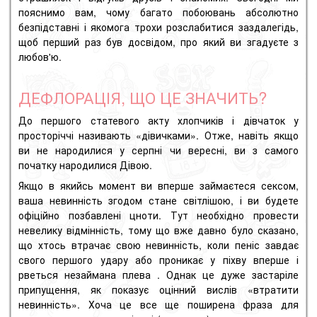
пояснимо вам, чому багато побоювань абсолютно
безпідставні і якомога трохи розслабитися заздалегідь,
щоб перший раз був досвідом, про який ви згадуєте з
любов'ю.
ДЕФЛОРАЦІЯ, ЩО ЦЕ ЗНАЧИТЬ?
До першого
статевого акту
хлопчиків і дівчаток у
просторіччі називають «дівичками». Отже, навіть якщо
ви не народилися у серпні чи вересні, ви з самого
початку народилися Дівою.
Якщо в якийсь момент ви вперше займаєтеся сексом,
ваша невинність згодом стане світлішою, і ви будете
офіційно позбавлені цноти. Тут необхідно провести
невелику відмінність, тому що вже давно було сказано,
що хтось втрачає свою невинність, коли пеніс
завдає
свого першого удару або проникає у піхву вперше і
рветься незаймана плева
.
Однак це дуже застаріле
припущення, як показує оцінний вислів «втратити
невинність». Хоча це все ще поширена фраза для