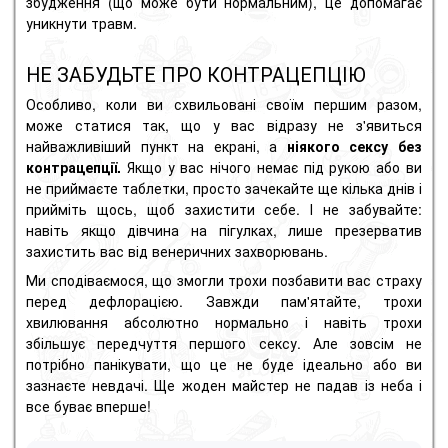
збудження (що може бути нормальним), це допомагає
уникнути травм.
НЕ ЗАБУДЬТЕ ПРО КОНТРАЦЕПЦІЮ
Особливо, коли ви схвильовані своїм першим разом,
може статися так, що у вас відразу не з'явиться
найважливіший пункт на екрані, а
ніякого сексу без
контрацепції.
Якщо у вас нічого немає під рукою або ви
не приймаєте таблетки, просто зачекайте ще кілька днів і
прийміть щось, щоб захистити себе. І не забувайте:
навіть якщо дівчина на пігулках, лише
презерватив
захистить вас від венеричних захворювань.
Ми сподіваємося, що змогли трохи позбавити вас страху
перед дефлорацією. Завжди пам'ятайте, трохи
хвилювання абсолютно нормально і навіть трохи
збільшує передчуття першого сексу. Але зовсім не
потрібно панікувати, що це не буде ідеально або ви
зазнаєте невдачі. Ще жоден майстер не падав із неба і
все буває вперше!