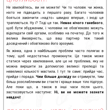
Не хвилюйтесь, ви не можете! Чи то чоловік чи жінка,
ніхто не підводить з першого разу. Багато чоловіків
бояться закінчити «надто» швидко вперше, і іноді це
трапляється. Ну і? Тоді це так.
Немає нічого ганебного
,
щоб бути збудженим, і чоловіки не обов'язково можуть
відкладати свій оргазм, особливо на початку. До того ж
велика ймовірність, що ваш партнер теж такий
досвідчений і обов'язково його зрозуміє.
Як жінка, одна з найбільших проблем часто полягає в
тому, щоб недостатньо промокнути. Це також може
статися через хвилювання, але це не проблема, яку не
можна вирішити за допомогою великої прелюдії та
невеликої кількості мастила. І тут те саме: прийде час,
прийде і порада.
Чим більше досвіду
ви отримуєте, тим
більш розслабленим ви стаєте і краще ваше тіло підігрує.
Але поки що, а також в інші часи після цього,
застосовується наступне:
Ні, ви не можете зазнати
невдачі!