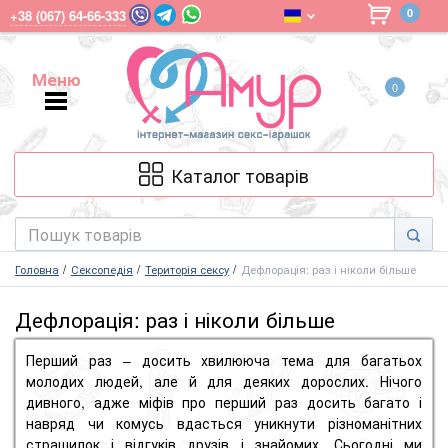
0
+38 (067) 64-66-333
Меню
0
Меню
Каталог товарів
Головна
Сексопедія
Територія сексу
Дефлорація: раз і ніколи більше
Дефлорація: раз і ніколи більше
Перший раз – досить хвилююча тема для багатьох
молодих людей, але й для деяких дорослих. Нічого
дивного, адже міфів про перший раз досить багато і
навряд чи комусь вдасться уникнути різноманітних
страшилок і відгуків друзів і знайомих. Сьогодні ми