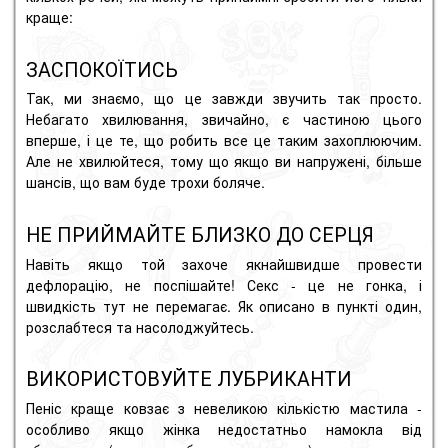
краще:
ЗАСПОКОЇТИСЬ
Так, ми знаємо, що це завжди звучить так просто.
Небагато хвилювання, звичайно, є частиною цього
вперше, і це те, що робить все це таким захоплюючим.
Але не хвилюйтеся, тому що якщо ви напружені, більше
шансів, що вам буде трохи боляче.
НЕ ПРИЙМАЙТЕ БЛИЗКО ДО СЕРЦЯ
Навіть якщо той захоче якнайшвидше провести
дефлорацію, не поспішайте! Секс - це не гонка, і
швидкість тут не перемагає. Як описано в пункті один,
розслабтеся та насолоджуйтесь.
ВИКОРИСТОВУЙТЕ ЛУБРИКАНТИ
Пеніс краще ковзає з невеликою кількістю мастила -
особливо якщо жінка недостатньо намокла від