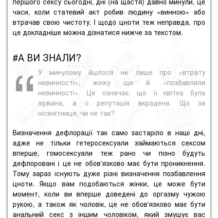
першого сексу сьогодні, дні (на щастя) давно минули, це
часи, коли статевий акт робив людину «винною» або
втрачав свою чистоту. І щодо цноти теж неправда, про
це докладніше можна дізнатися нижче за текстом.
#А ВИ ЗНАЛИ?
У минулому йшлося не лише про «втрату
невинності», жінку ще й «позбавляли
невинності». Це означає, що її квітка була
зірвана, а її репутація вкрадена. Що за
нісенітниця, чи не так?
Визначення дефлорації так само застаріло в наші дні,
адже не тільки гетеросексуали займаються сексом
вперше, гомосексуали теж рано чи пізно будуть
дефлоровані і це не обов'язково має бути проникнення.
Тому зараз існують дуже різні визначення позбавлення
цноти. Якщо вам подобаються жінки, це може бути
момент, коли ви вперше доведені до
оргазму
чужою
рукою, а також як чоловік, це не обов'язково має бути
анальний секс
з іншим чоловіком, який змушує вас