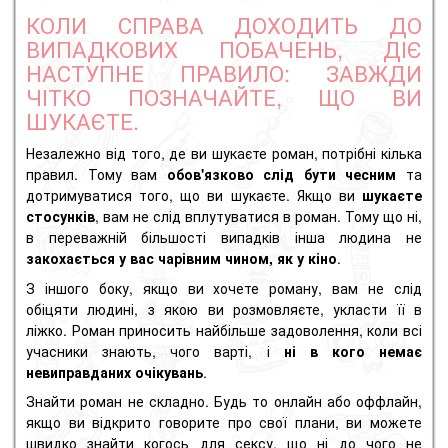
КОЛИ СПРАВА ДОХОДИТЬ ДО
ВИПАДКОВИХ ПОБАЧЕНЬ, ДІЄ
НАСТУПНЕ ПРАВИЛО: ЗАВЖДИ
ЧІТКО ПОЗНАЧАЙТЕ, ЩО ВИ
ШУКАЄТЕ.
Незалежно від того, де ви шукаєте роман, потрібні кілька
правил. Тому вам
обов'язково слід бути чесним
та
дотримуватися того, що ви шукаєте. Якщо ви
шукаєте
стосунків
, вам не слід вплутуватися в роман. Тому що ні,
в переважній більшості випадків інша людина не
закохається у вас чарівним чином, як у кіно
.
З іншого боку, якщо ви хочете роману, вам не слід
обіцяти людині, з якою ви розмовляєте, укласти її в
ліжко. Роман приносить найбільше задоволення, коли всі
учасники знають, чого варті, і
ні в кого немає
невиправданих очікувань
.
Знайти роман не складно. Будь то онлайн або оффлайн,
якщо ви відкрито говорите про свої плани, ви можете
швидко знайти когось для сексу, що ні до чого не