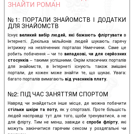
ЗНАЙТИ РОМАН
№1: ПОРТАЛИ ЗНАЙОМСТВ І ДОДАТКИ
ДЛЯ ЗНАЙОМСТВ
Існує
великий вибір людей, які бажають фліртувати
в
Інтернеті. Декілька мільйонів людей шукають гарячу
інтрижку на незліченних порталах Німеччини. Саме це
робить побачення – чи то
випадкові, чи для серйозних
стосунків
– такими успішними. Окрім класичних
порталів
для знайомств
, в Інтернеті існують також змішані
портали, де кожен може знайти те, що шукає. Увага:
багато порталів вимагають
від учасників плату
.
№2: ПІД ЧАС ЗАНЯТТЯМ СПОРТОМ
Навряд чи знайдеться інше місце, де можна побачити
стільки шкіри та поту,
як у спортзалі. Проте більшість
людей насправді тут для того, щоби тренуватися, а не
для флірту. Тим не менш, завжди є
спроби флірту
, які
можуть закінчитися гарячим сексом у роздягальні чи