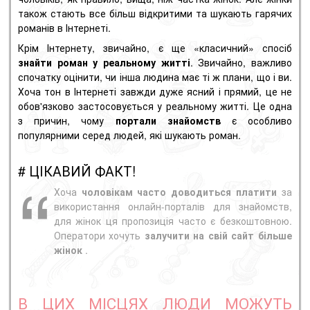
також стають все більш відкритими та шукають гарячих
романів в Інтернеті.
Крім Інтернету, звичайно, є ще «класичний» спосіб
знайти роман у реальному житті
. Звичайно, важливо
спочатку оцінити, чи інша людина має ті ж плани, що і ви.
Хоча тон в Інтернеті завжди дуже ясний і прямий, це не
обов'язково застосовується у реальному житті. Це одна
з причин, чому
портали знайомств
є особливо
популярними серед людей, які шукають роман.
# ЦІКАВИЙ ФАКТ!
Хоча
чоловікам часто доводиться платити
за
використання онлайн-порталів для знайомств,
для жінок ця пропозиція часто є безкоштовною.
Оператори хочуть
залучити на свій сайт більше
жінок
.
В ЦИХ МІСЦЯХ ЛЮДИ МОЖУТЬ