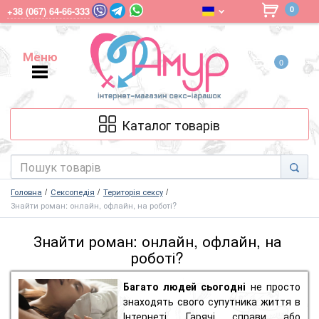
0
+38 (067) 64-66-333
Меню
0
Меню
Каталог товарів
Головна
Сексопедія
Територія сексу
Знайти роман: онлайн, офлайн, на роботі?
Знайти роман: онлайн, офлайн, на
роботі?
Багато людей сьогодні
не просто
знаходять свого супутника життя в
Інтернеті. Гарячі
справи
або