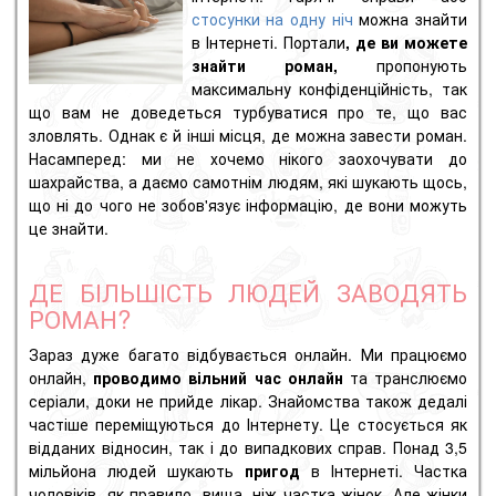
стосунки на одну ніч
можна знайти
в Інтернеті. Портали
, де ви можете
знайти роман,
пропонують
максимальну конфіденційність, так
що вам не доведеться турбуватися про те, що вас
зловлять. Однак є й інші місця, де можна завести роман.
Насамперед: ми не хочемо нікого заохочувати до
шахрайства, а даємо самотнім людям, які шукають щось,
що ні до чого не зобов'язує інформацію, де вони можуть
це знайти.
ДЕ БІЛЬШІСТЬ ЛЮДЕЙ ЗАВОДЯТЬ
РОМАН?
Зараз дуже багато відбувається онлайн. Ми працюємо
онлайн,
проводимо вільний час онлайн
та транслюємо
серіали, доки не прийде лікар.
Знайомства
також дедалі
частіше переміщуються до Інтернету. Це стосується як
відданих відносин, так і до випадкових справ. Понад 3,5
мільйона людей шукають
пригод
в Інтернеті. Частка
чоловіків, як правило, вища, ніж частка жінок. Але жінки