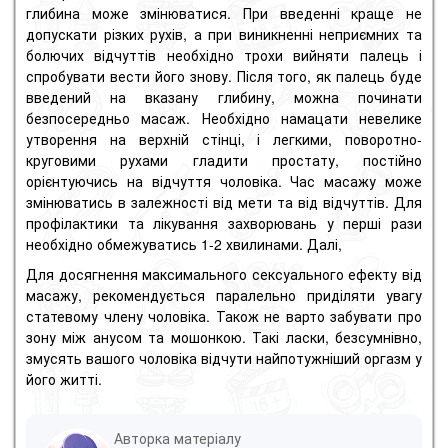
глибина може змінюватися.
При введенні краще не
допускати різких рухів, а при виникненні неприємних та
болючих відчуттів необхідно трохи вийняти палець і
спробувати вести його знову.
Після того, як палець буде
введений на вказану глибину, можна починати
безпосередньо масаж.
Необхідно намацати невелике
утворення на верхній стінці, і легкими, поворотно-
круговими рухами гладити простату, постійно
орієнтуючись на відчуття чоловіка.
Час масажу може
змінюватись в залежності від мети та від відчуттів.
Для
профілактики та лікування захворювань у перші рази
необхідно обмежуватись 1-2 хвилинами.
Далі,
Для досягнення максимального сексуального ефекту від
масажу, рекомендується паралельно приділяти увагу
статевому члену чоловіка.
Також не варто забувати про
зону між анусом та мошонкою.
Такі ласки, безсумнівно,
змусять вашого чоловіка відчути найпотужніший оргазм у
його житті.
Авторка матеріалу