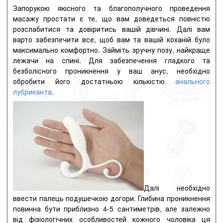
Запорукою якісного та благополучного проведення
масажу простати є те, що вам доведеться повністю
розслабитися та довіритись вашій дівчині.
Далі вам
варто забезпечити все, щоб вам та вашій коханій було
максимально комфортно.
Займіть зручну позу, найкраще
лежачи на спині.
Для забезпечення гладкого та
безболісного проникнення у ваш анус, необхідно
обробити його достатньою кількістю
анального
лубриканта
.
Далі необхідно
ввести палець подушечкою догори.
Глибина проникнення
повинна бути приблизно 4-5 сантиметрів, але залежно
від фізіологічних особливостей кожного чоловіка ця