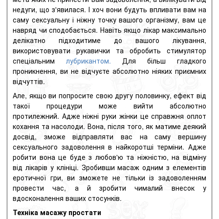
недуги, що з'явилася.
І хоч вони будуть впливати вам на
саму сексуальну і ніжну точку вашого організму, вам це
навряд чи сподобається.
Навіть якщо лікар максимально
делікатно підходитиме до вашого лікування,
використовувати рукавички та обробить стимулятор
спеціальним
лубрикантом.
Д
ля більш гладкого
проникнення, ви не відчуєте абсолютно ніяких приємних
відчуттів.
Але, якщо ви попросите свою другу половинку, ефект від
такої процедури може вийти абсолютно
протилежний.
Адже ніжні руки жінки це справжня оплот
кохання та насолоди.
Вона, після того, як матиме деякий
досвід, зможе відправляти вас на саму вершину
сексуального задоволення в найкоротші терміни.
Адже
робити вона це буде з любов'ю та ніжністю, на відміну
від лікарів у клініці.
Зробивши масаж одним з елементів
еротичної гри, ви зможете не тільки із задоволенням
провести час, а й зробити чималий внесок у
вдосконалення ваших стосунків.
Техніка масажу простати