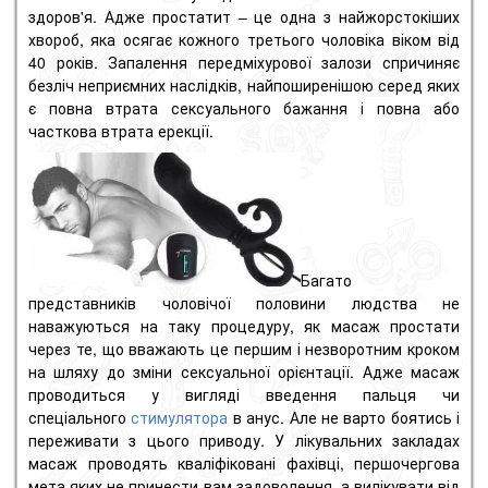
здоров'я.
Адже простатит – це одна з найжорстокіших
хвороб, яка осягає кожного третього чоловіка віком від
40 років.
Запалення передміхурової залози спричиняє
безліч неприємних наслідків, найпоширенішою серед яких
є повна втрата сексуального бажання і повна або
часткова втрата ерекції.
Багато
представників чоловічої половини людства не
наважуються на таку процедуру, як масаж простати
через те, що вважають це першим і незворотним кроком
на шляху до зміни сексуальної орієнтації.
Адже масаж
проводиться у вигляді введення пальця чи
спеціального
стимулятора
в анус.
Але не варто боятись і
переживати з цього приводу.
У лікувальних закладах
масаж проводять кваліфіковані фахівці, першочергова
мета яких не принести вам задоволення, а вилікувати від