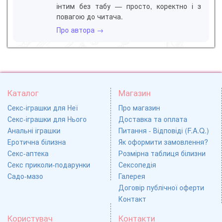
інтим без табу — просто, коректно і з
повагою до читача.
Про автора →
Каталог
Магазин
Секс-іграшки для Неї
Про магазин
Секс-іграшки для Нього
Доставка та оплата
Анальні іграшки
Питання - Відповіді (F.A.Q.)
Еротична білизна
Як оформити замовлення?
Секс-аптека
Розмірна таблиця білизни
Секс приколи-подарунки
Сексопедія
Садо-мазо
Галерея
Договір публічної оферти
Контакт
Користувач
Контакти