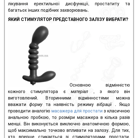
лікування еректильної дисфункції, простатиту та
багатьох інших подібних захворювань.
ЯКИЙ СТИМУЛЯТОР ПРЕДСТАВНОГО ЗАЛІЗУ ВИБРАТИ?
Основною відмінністю
кожного стимулятора є
матеріал
, з якого він
виготовлений. Вторинними відмінностями можна
вважати
форму
та наявність режиму
вібрації
. Якщо
проводити аналогію
масажера для простати
з класичною
анальною пробкою, то розміри масажера в кілька разів
менші. Він виконується виключно анатомічною формою,
щоб максимально точково впливати на залозу. Для тих,
хто вперше стикається зі стимуляторами простати,