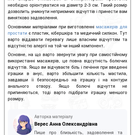
необхідно орієнтуватися на діаметр 2-3 см. Такий розмір
дозволить уникнути неприємних відчуттів і принести вам
винятково задоволення.
Основними
матеріалами
при виготовленні
масажерів для
простати
є пластик, кібершкіра та медичний силікон. Тут
варто віддавати перевагу лише власним відчуттям та
відсутністю алергії на той чи інший компонент.
Основне, на що варто звернути увагу при самостійному
використанні масажерів, це повна відсутність болючих
відчуттів. Якщо ви відчуваєте біль і печіння при введенні
іграшки в анус, варто збільшити кількість мастила,
завдавши її безпосередньо на іграшку і на контури
анального отвору. Якщо болючі відчуття не
припиняються, тоді варто підібрати іграшку меншого
розміру.
Авторка матеріалу
Верес Анна Олександрівна
Пише про близькість, задоволення та