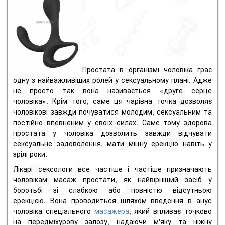
Простата в організмі чоловіка грає
одну з найважливіших ролей у сексуальному плані. Адже
не просто так вона називається «друге серце
чоловіка». Крім того, саме ця чарівна точка дозволяє
чоловікові завжди почуватися молодим, сексуальним та
постійно впевненим у своїх силах. Саме тому здорова
простата у чоловіка дозволить завжди відчувати
сексуальне задоволення, мати міцну ерекцію навіть у
зрілі роки.
Лікарі сексологи все частіше і частіше призначають
чоловікам масаж простати, як найвірніший засіб у
боротьбі зі слабкою або повністю відсутньою
ерекцією. Вона проводиться шляхом введення в анус
чоловіка спеціального
масажера
, який впливає точково
на передміхурову залозу, надаючи м'яку та ніжну