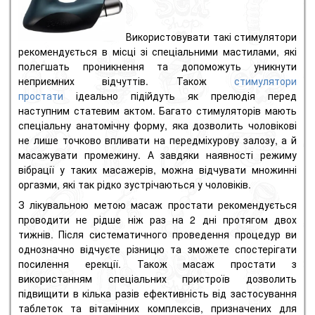
Використовувати такі стимулятори
рекомендується в місці зі спеціальними мастилами, які
полегшать проникнення та допоможуть уникнути
неприємних відчуттів. Також
стимулятори
простати
ідеально підійдуть як прелюдія перед
наступним статевим актом. Багато стимуляторів мають
спеціальну анатомічну форму, яка дозволить чоловікові
не лише точково впливати на передміхурову залозу, а й
масажувати промежину. А завдяки наявності режиму
вібрації у таких масажерів, можна відчувати множинні
оргазми, які так рідко зустрічаються у чоловіків.
З лікувальною метою масаж простати рекомендується
проводити не рідше ніж раз на 2 дні протягом двох
тижнів. Після систематичного проведення процедур ви
однозначно відчуєте різницю та зможете спостерігати
посилення ерекції. Також масаж простати з
використанням спеціальних пристроїв дозволить
підвищити в кілька разів ефективність від застосування
таблеток та вітамінних комплексів, призначених для