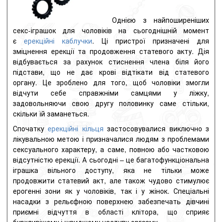
Однією з найпоширеніших
секс-іграшок для чоловіків на сьогоднішній момент
є
ерекційні каблучки
. Ці пристрої призначені для
зміцнення ерекції та продовження статевого акту. Дія
відбувається за рахунок стиснення члена біля його
підстави, що не дає крові відтікати від статевого
органу. Це зроблено для того, щоб чоловіки змогли
відчути себе справжніми самцями у ліжку,
задовольняючи свою другу половинку саме стільки,
скільки їй заманеться.
Спочатку
ерекційні кільця
застосовувалися виключно з
лікувальною метою і призначалися людям з проблемами
сексуального характеру, а саме, повною або частковою
відсутністю ерекції. А сьогодні – це багатофункціональна
іграшка вільного доступу, яка не тільки може
продовжити статевий акт, але також чудово стимулює
ерогенні зони як у чоловіків, так і у жінок. Спеціальні
насадки з рельєфною поверхнею забезпечать дівчині
приємні відчуття в області клітора, що сприяє
бурхливішому і швидшому наступу оргазму.