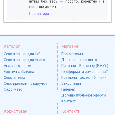
інтим без табу — просто, коректно і з
повагою до читача.
Про автора →
Каталог
Магазин
Секс-іграшки для Неї
Про магазин
Секс-іграшки для Нього
Доставка та оплата
Анальні іграшки
Питання - Відповіді (F.A.Q.)
Еротична білизна
Як оформити замовлення?
Секс-аптека
Розмірна таблиця білизни
Секс приколи-подарунки
Сексопедія
Садо-мазо
Галерея
Договір публічної оферти
Контакт
Користувач
Контакти