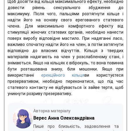
Щоб досягти від кільця максимального ефекту, необхідно
довести рівень сексуального збудження до
максимуму. Після чого, пальцями розтягнути кільце і
надіти його на основу свого ерегованого статевого
члена. Для максимально комфортного ефекту від
стимуляції жіночих статевих органів, необхідно нанести
поверх виробу відповідне мастило. При надяганні ласо,
важливо спочатку надіти його на член, а потім затягнути
відповідно до власних відчуттів. Кільця з твердих
матеріалів надягають на член у розслабленому стані, і
знімаються. Якщо на кільцях є віброкуль, то вона повинна
бути розташована знизу, біля мошонки. Якщо при
використанні
ерекційного кільця
ви користуєтеся
презервативом, необхідно переконатися, що під час
статевого контакту не відбувається їх зайве тертя, щоб
уникнути розриву презервативу.
Авторка матеріалу
Верес Анна Олександрівна
Пише про близькість, задоволення та