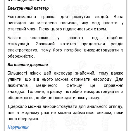
Електричний катетер
Екстремальна іграшка для розкутих людей.
Вона
виглядає як металева паличка, яку слід ввести у
статевий член.
Після цього підключається струм.
Багато чоловіків у захваті від подібної
стимуляції.
Зазвичай катетер продається розділ
електротортур, тому його потрібно використовувати з
обережністю.
Вагінальне дзеркало
Більшості жінок цей аксесуар знайомий, тому важко
уявити, що від нього можна отримати насолоду.
Для
любителів медичного фетишу це справжня
знахідка.
Головне, іграшку потрібно використовувати з
обережністю, щоби не пошкодити ніжну шкіру.
Дзеркало можна використовувати для анального огляду,
але в жодному разі не можна займатися сексом, поки
воно всередині.
Наручники