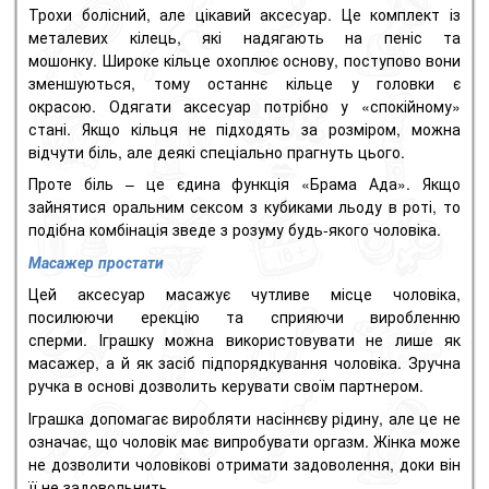
Трохи болісний, але цікавий аксесуар.
Це комплект із
металевих кілець, які надягають на пеніс та
мошонку.
Широке кільце охоплює основу, поступово вони
зменшуються, тому останнє кільце у головки є
окрасою.
Одягати аксесуар потрібно у «спокійному»
стані.
Якщо кільця не підходять за розміром, можна
відчути біль, але деякі спеціально прагнуть цього.
Проте біль – це єдина функція «Брама Ада».
Якщо
зайнятися оральним сексом з кубиками льоду в роті, то
подібна комбінація зведе з розуму будь-якого чоловіка.
Масажер простати
Цей аксесуар масажує чутливе місце чоловіка,
посилюючи ерекцію та сприяючи виробленню
сперми.
Іграшку можна використовувати не лише як
масажер, а й як засіб підпорядкування чоловіка.
Зручна
ручка в основі дозволить керувати своїм партнером.
Іграшка допомагає виробляти насіннєву рідину, але це не
означає, що чоловік має випробувати оргазм.
Жінка може
не дозволити чоловікові отримати задоволення, доки він
її не задовольнить.