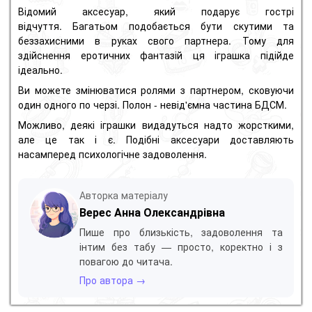
Відомий аксесуар, який подарує гострі
відчуття.
Багатьом подобається бути скутими та
беззахисними в руках свого партнера.
Тому для
здійснення еротичних фантазій ця іграшка підійде
ідеально.
Ви можете змінюватися ролями з партнером, сковуючи
один одного по черзі.
Полон - невід'ємна частина БДСМ.
Можливо, деякі іграшки видадуться надто жорсткими,
але це так і є.
Подібні аксесуари доставляють
насамперед психологічне задоволення.
Авторка матеріалу
Верес Анна Олександрівна
Пише про близькість, задоволення та
інтим без табу — просто, коректно і з
повагою до читача.
Про автора →