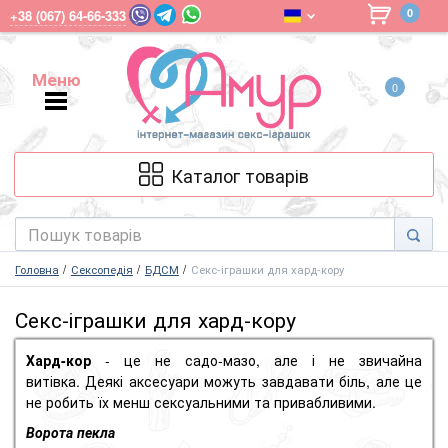
0
+38 (067) 64-66-333
Меню
0
Меню
Каталог товарів
Головна
Сексопедія
БДСМ
Секс-іграшки для хард-кору
Секс-іграшки для хард-кору
Хард-кор
- це не садо-мазо, але і не звичайна
витівка.
Деякі аксесуари можуть завдавати біль, але це
не робить їх менш сексуальними та привабливими.
Ворота пекла