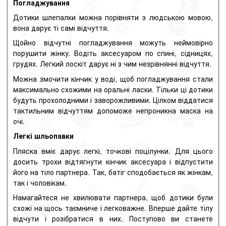
Погладжування
Дотики шлепалки можна порівняти з людською мовою,
вона дарує ті самі відчуття.
Щойно відчутні погладжування можуть неймовірно
порушити жінку.
Водіть аксесуаром по спині, сідницях,
грудях.
Легкий лоскіт дарує ні з чим незрівнянні відчуття.
Можна змочити кінчик у воді, щоб погладжування стали
максимально схожими на оральні ласки.
Тільки ці дотики
будуть прохолодними і заворожливими.
Цілком віддатися
тактильним відчуттям допоможе непроникна маска на
очі.
Легкі шльопавки
Пляска вміє дарує легкі, точкові поцілунки.
Для цього
досить трохи відтягнути кінчик аксесуара і відпустити
його на тіло партнера.
Так, батіг сподобається як жінкам,
так і чоловікам.
Намагайтеся не хвилювати партнера, щоб дотики були
схожі на щось таємниче і легковажне.
Вперше дайте тілу
відчути і розібратися в них.
Поступово ви станете