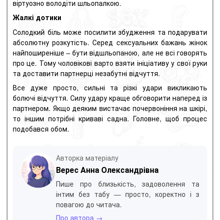
віртуозно володіти шльопалкою.
Жалкі дотики
Солодкий біль може посилити збудження та подарувати
абсолютну розкутість.
Серед сексуальних бажань жінок
найпоширеніше – бути відшльопаною, але не всі говорять
про це.
Тому чоловікові варто взяти ініціативу у свої руки
та доставити партнерці незабутні відчуття.
Все дуже просто, сильні та різкі удари викликають
болючі відчуття.
Силу удару краще обговорити наперед із
партнером.
Якщо деяким вистачає почервоніння на шкірі,
то іншим потрібні криваві садна.
Головне, щоб процес
подобався обом.
Авторка матеріалу
Верес Анна Олександрівна
Пише про близькість, задоволення та
інтим без табу — просто, коректно і з
повагою до читача.
Про автора →