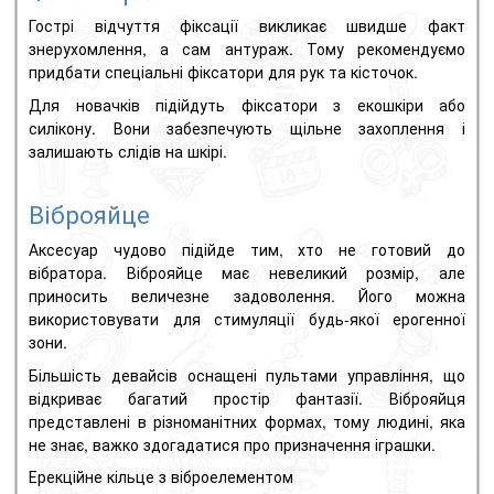
Гострі відчуття фіксації викликає швидше факт
знерухомлення, а сам антураж.
Тому рекомендуємо
придбати спеціальні фіксатори для рук та кісточок.
Для новачків підійдуть фіксатори з екошкіри або
силікону.
Вони забезпечують щільне захоплення і
залишають слідів на шкірі.
Віброяйце
Аксесуар чудово підійде тим, хто не готовий до
вібратора.
Віброяйце має невеликий розмір, але
приносить величезне задоволення.
Його можна
використовувати для стимуляції будь-якої ерогенної
зони.
Більшість девайсів оснащені пультами управління, що
відкриває багатий простір фантазії.
Віброяйця
представлені в різноманітних формах, тому людині, яка
не знає, важко здогадатися про призначення іграшки.
Ерекційне кільце з віброелементом