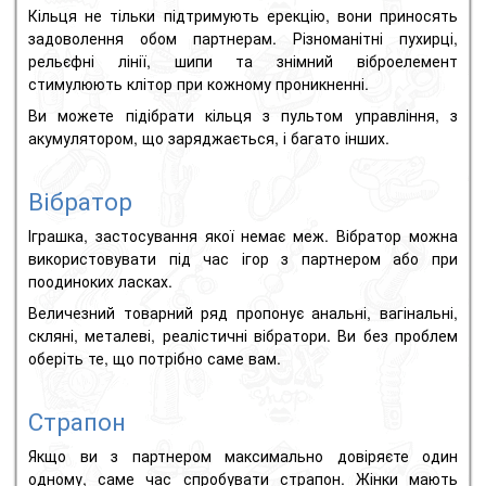
Кільця не тільки підтримують ерекцію, вони приносять
задоволення обом партнерам.
Різноманітні пухирці,
рельєфні лінії, шипи та знімний віброелемент
стимулюють клітор при кожному проникненні.
Ви можете підібрати кільця з пультом управління, з
акумулятором, що заряджається, і багато інших.
Вібратор
Іграшка, застосування якої немає меж.
Вібратор можна
використовувати під час ігор з партнером або при
поодиноких ласках.
Величезний товарний ряд пропонує анальні, вагінальні,
скляні, металеві, реалістичні вібратори.
Ви без проблем
оберіть те, що потрібно саме вам.
Страпон
Якщо ви з партнером максимально довіряєте один
одному, саме час спробувати страпон.
Жінки мають