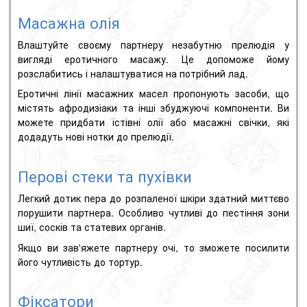
Масажна олія
Влаштуйте своєму партнеру незабутню прелюдія у
вигляді еротичного масажу.
Це допоможе йому
розслабитись і налаштуватися на потрібний лад.
Еротичні лінії масажних масел пропонують засоби, що
містять афродизіаки та інші збуджуючі компоненти.
Ви
можете придбати їстівні олії або масажні свічки, які
додадуть нові нотки до прелюдії.
Перові стеки та пухівки
Легкий дотик пера до розпаленої шкіри здатний миттєво
порушити партнера.
Особливо чутливі до пестіння зони
шиї, сосків та статевих органів.
Якщо ви зав'яжете партнеру очі, то зможете посилити
його чутливість до тортур.
Фіксатори