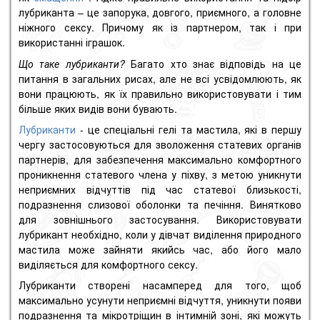
лубриканта – це запорука, довгого, приємного, а головне
ніжного сексу.
Причому як із партнером, так і при
використанні іграшок.
Що таке лубриканти?
Багато хто знає відповідь на це
питання в загальних рисах, але не всі усвідомлюють, як
вони працюють, як їх правильно використовувати і тим
більше яких видів вони бувають.
Лубриканти
- це спеціальні гелі та мастила, які в першу
чергу застосовуються для зволоження статевих органів
партнерів, для забезпечення максимально комфортного
проникнення статевого члена у піхву, з метою уникнути
неприємних відчуттів під час статевої близькості,
подразнення слизової оболонки та печіння.
Винятково
для зовнішнього застосування.
Використовувати
лубрикант необхідно, коли у дівчат виділення природного
мастила може зайняти якийсь час, або його мало
виділяється для комфортного сексу.
Лубриканти створені насамперед для того, щоб
максимально усунути неприємні відчуття, уникнути появи
подразнення та мікротріщин в інтимній зоні, які можуть