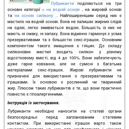
Лубриканти
поділяються на три
основні
категорії
–
на водній основі
, на жировій основі
та
на основі силікону .
.
Найпоширенішим серед них є
мастило на водній основі.
Вона не залишає жирних слідів
на одязі, легко змивається водою.
Більшість із них не
мають ні смаку, ні запаху.
Вона відмінно гармонує з усіма
презервативами та з більшістю секс-іграшок.
Основним
компонентом такого змащення є гліцин.
До складу
силіконових мастил входить силікон у різному
відсотковому вмісті, від 4 до 100%.
Вони забезпечують
дуже гарне ковзання, але не сумісні з багатьма
матеріалами секс-іграшок.
Жирові лубриканти не
призначені для використання з презервативами та
іграшками.
Їх основою є рослинний чи тваринний
жир.
Плюсом таких лубрикантів є те, що вони практично
повністю є гіпоалергенними.
Інструкція із застосування.
Лубриканти необхідно наносити на статеві органи
безпосередньо перед запланованим статевим
контактом.
При використанні іграшок варто також
нанести мастило на них для комфортного і ніжного