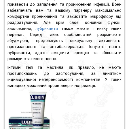
призвести до запалення та проникнення інфекції.
Вони
забезпечать вам та вашому партнеру максимально
комфортне проникнення та захистять мікрофлору від
роздратування.
Але крім своєї основної функції
зволоження,
лубриканти
також мають і низку інших
переваг.
Серед таких особливостей розрізняють
збуджуючі, продовжують сексуальну активність,
протизапальні та антибактеріальні.
Існують навіть
лубриканти, здатні зміцнити ерекцію та збільшити
розміри статевого члена.
Інтимні гелі та мастила, як правило, не мають
протипоказань до застосування, за винятком
індивідуальної непереносимості компонентів.
У таких
випадках можливий прояв алергічної реакції.