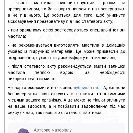
- якщо мастила використовується разом із
презервативом, то його варто наносити на презерватив,
а не під нього.
Це робиться для того, щоб уникнути
зісковзування презервативу під час статевого акту;
- при оральному сексі застосовуються спеціальні їстівні
мастила;
- не рекомендується виготовляти мастила в домашніх
умовах із підручних матеріалів.
Це може призвести до
подразнення, сухості та дискомфорту в інтимній зоні;
- після статевого акту рекомендується змити залишки
мастила теплою водою.
За необхідності
використовувати мило.
Не варто економити на якісних
лубрикантах
.
Адже вони
безпосередньо контактують з ніжними та інтимними
місцями вашого організму.
А це може не тільки вплинути
на ваше здоров'я, а й позбавити задоволення під час
сексу як вас, так і вашого статевого партнера.
Авторка матеріалу