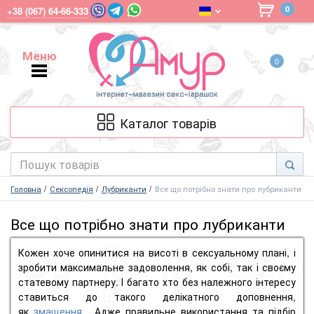
0
+38 (067) 64-66-333
Меню
0
Меню
Каталог товарів
Головна
Сексопедія
Лубриканти
Все що потрібно знати про лубриканти
Все що потрібно знати про лубриканти
Кожен хоче опинитися на висоті в сексуальному плані, і
зробити максимальне задоволення, як собі, так і своєму
статевому партнеру.
І багато хто без належного інтересу
ставиться до такого делікатного доповнення,
як
змащення
.
Адже правильне використання та підбір