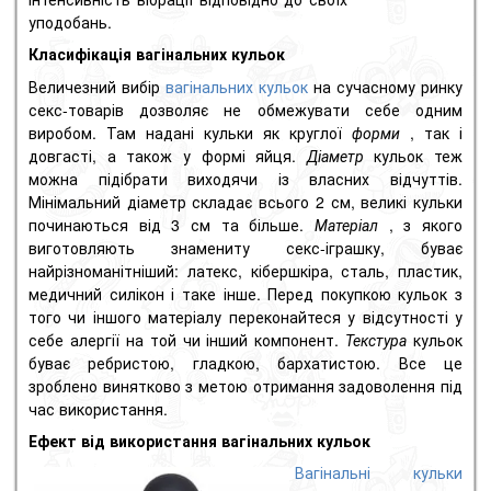
уподобань.
Класифікація вагінальних кульок
Величезний вибір
вагінальних кульок
на сучасному ринку
секс-товарів дозволяє не обмежувати себе одним
виробом. Там надані кульки як круглої
форми
, так і
довгасті, а також у формі яйця.
Діаметр
кульок теж
можна підібрати виходячи із власних відчуттів.
Мінімальний діаметр складає всього 2 см, великі кульки
починаються від 3 см та більше.
Матеріал
, з якого
виготовляють знамениту секс-іграшку, буває
найрізноманітніший: латекс, кібершкіра, сталь, пластик,
медичний силікон і таке інше. Перед покупкою кульок з
того чи іншого матеріалу переконайтеся у відсутності у
себе алергії на той чи інший компонент.
Текстура
кульок
буває ребристою, гладкою, бархатистою. Все це
зроблено винятково з метою отримання задоволення під
час використання.
Ефект від використання вагінальних кульок
Вагінальні кульки