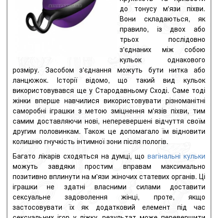
до тонусу м'язи піхви.
Вони складаються, як
правило, із двох або
трьох послідовно
з'єднаних між собою
кульок однакового
розміру. Засобом з'єднання можуть бути нитка або
ланцюжок. Історії відомо, що такий вид кульок
використовувався ще у Стародавньому Сході. Саме тоді
жінки вперше навчилися використовувати різноманітні
саморобні іграшки з метою зміцнення м'язів піхви, тим
самим доставляючи нові, неперевершені відчуття своїм
другим половинкам. Також це допомагало їм відновити
колишню гнучкість інтимної зони після пологів.
Багато лікарів сходяться на думці, що
вагінальні кульки
можуть завдяки простим вправам максимально
позитивно вплинути на м'язи жіночих статевих органів. Ці
іграшки не здатні власними силами доставити
сексуальне задоволення жінці, проте, якщо
застосовувати їх як додатковий елемент під час
сексуальних ігор у ліжку, результат може перевершити