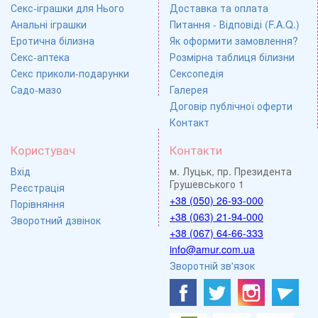
Секс-іграшки для Нього
Доставка та оплата
Анальні іграшки
Питання - Відповіді (F.A.Q.)
Еротична білизна
Як оформити замовлення?
Секс-аптека
Розмірна таблиця білизни
Секс приколи-подарунки
Сексопедія
Садо-мазо
Галерея
Договір публічної оферти
Контакт
Користувач
Контакти
Вхід
м. Луцьк, пр. Президента
Грушевського 1
Реєстрація
+38 (050) 26-93-000
Порівняння
+38 (063) 21-94-000
Зворотний дзвінок
+38 (067) 64-66-333
info@amur.com.ua
Зворотній зв'язок