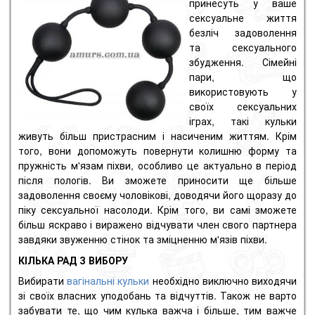
принесуть у ваше
сексуальне життя
безліч задоволення
та сексуального
збудження. Сімейні
пари, що
використовують у
своїх сексуальних
іграх, такі кульки
живуть більш пристрасним і насиченим життям. Крім
того, вони допоможуть повернути колишню форму та
пружність м'язам піхви, особливо це актуально в період
після пологів. Ви зможете приносити ще більше
задоволення своєму чоловікові, доводячи його щоразу до
піку сексуальної насолоди. Крім того, ви самі зможете
більш яскраво і виражено відчувати член свого партнера
завдяки звуженню стінок та зміцненню м'язів піхви.
КІЛЬКА РАД З ВИБОРУ
Вибирати
вагінальні кульки
необхідно виключно виходячи
зі своїх власних уподобань та відчуттів. Також не варто
забувати те, що чим кулька важча і більше, тим важче