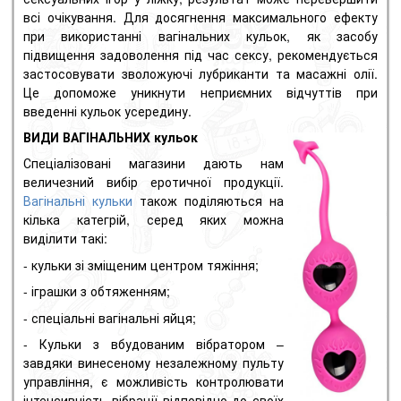
всі очікування. Для досягнення максимального ефекту
при використанні вагінальних кульок, як засобу
підвищення задоволення під час сексу, рекомендується
застосовувати зволожуючі лубриканти та масажні олії.
Це допоможе уникнути неприємних відчуттів при
введенні кульок усередину.
ВИДИ ВАГІНАЛЬНИХ кульок
Спеціалізовані магазини дають нам
величезний вибір еротичної продукції.
Вагінальні кульки
також поділяються на
кілька категрій, серед яких можна
виділити такі:
- кульки зі зміщеним центром тяжіння;
- іграшки з обтяженням;
- спеціальні вагінальні яйця;
- Кульки з вбудованим вібратором –
завдяки винесеному незалежному пульту
управління, є можливість контролювати
інтенсивність вібрації відповідно до своїх