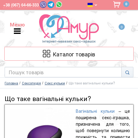
0
+38 (067) 64-66-333
Меню
0
Меню
Каталог товарів
Головна
Сексопедія
Секс кульки
Що таке вагінальні кульки?
Що таке вагінальні кульки?
Вагінальні кульки
– це
поширена секс-іграшка,
призначена для того,
щоб повернути колишню
пружність та привести