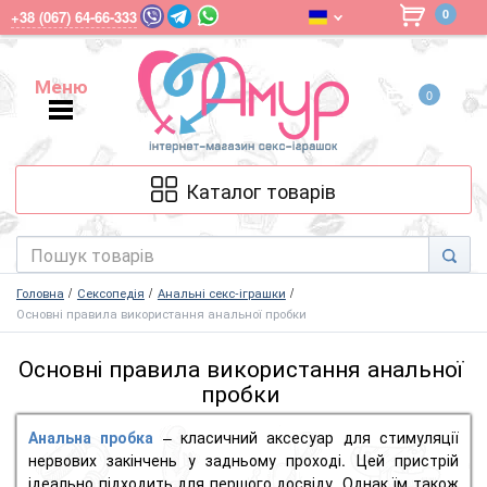
0
+38 (067) 64-66-333
Меню
0
Меню
Каталог товарів
Головна
Сексопедія
Анальні секс-іграшки
Основні правила використання анальної пробки
Основні правила використання анальної
пробки
Анальна пробка
– класичний аксесуар для стимуляції
нервових закінчень у задньому проході.
Цей пристрій
ідеально підходить для першого досвіду.
Однак їм також