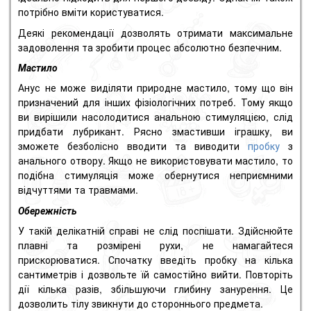
потрібно вміти користуватися.
Деякі рекомендації дозволять отримати максимальне
задоволення та зробити процес абсолютно безпечним.
Мастило
Анус не може виділяти природне мастило, тому що він
призначений для інших фізіологічних потреб.
Тому якщо
ви вирішили насолодитися анальною стимуляцією, слід
придбати лубрикант.
Рясно змастивши іграшку, ви
зможете безболісно вводити та виводити
пробку
з
анального отвору.
Якщо не використовувати мастило, то
подібна стимуляція може обернутися неприємними
відчуттями та травмами.
Обережність
У такій делікатній справі не слід поспішати.
Здійснюйте
плавні та розмірені рухи, не намагайтеся
прискорюватися.
Спочатку введіть пробку на кілька
сантиметрів і дозвольте їй самостійно вийти.
Повторіть
дії кілька разів, збільшуючи глибину занурення.
Це
дозволить тілу звикнути до стороннього предмета.