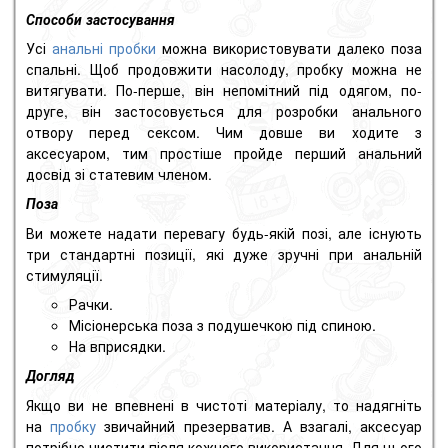
Способи застосування
Усі
анальні пробки
можна використовувати далеко поза
спальні.
Щоб продовжити насолоду, пробку можна не
витягувати.
По-перше, він непомітний під одягом, по-
друге, він застосовується для розробки анального
отвору перед сексом.
Чим довше ви ходите з
аксесуаром, тим простіше пройде перший анальний
досвід зі статевим членом.
Поза
Ви можете надати перевагу будь-якій позі, але існують
три стандартні позиції, які дуже зручні при анальній
стимуляції.
Рачки.
Місіонерська поза з подушечкою під спиною.
На вприсядки.
Догляд
Якщо ви не впевнені в чистоті матеріалу, то надягніть
на
пробку
звичайний презерватив.
А взагалі, аксесуар
потрібно чистити після кожного використання.
Для цього