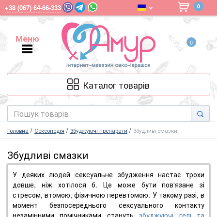
0
+38 (067) 64-66-333
Меню
0
Меню
Каталог товарів
Головна
Сексопедія
Збуджуючі препарати
Збудливі смазки
Збудливі смазки
У деяких людей сексуальне збудження настає трохи
довше, ніж хотілося б.
Це може бути пов'язане зі
стресом, втомою, фізичною перевтомою.
У такому разі, в
момент безпосереднього сексуального контакту
незамінними помічниками стануть
збуджуючі гелі та