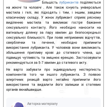
Більшість
лубрикантів
поділяються
на
жіночі
та
чоловічі
.
Але також існують універсальні
мастила і гелі, які підходять і тим, і іншим, завдяки
класичному складу.
У жінок лубрикант сприяє рясному
виділенню мастила та викликає гостре бажання
сексуального контакту.
Його необхідно наносити на
вагінальну ділянку за пару хвилин до безпосередньої
сексуальної близькості.
При появі неприємних відчуттів,
сверблячки та печіння, необхідно припинити
використання лубриканта.
У чоловіків вони викликають
збільшення припливу крові до статевого члена, що
підвищує чутливість та зміцнює ерекцію.
Застосовувати
рекомендується за 5-7 хвилин до статевого акту.
Не варто забувати про індивідуальну нестерпність
компонентів того чи іншого лубриканта.
З появою
алергічних реакцій варто негайно припинити його
використання та видалити його залишки зі статевих
органів якнайшвидше.
Авторка матеріалу