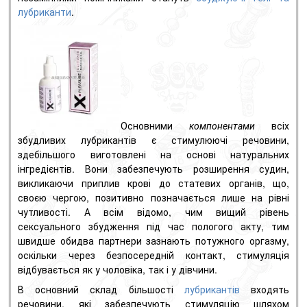
лубриканти
.
Основними
компонентами
всіх
збудливих лубрикантів є стимулюючі речовини,
здебільшого виготовлені на основі натуральних
інгредієнтів.
Вони забезпечують розширення судин,
викликаючи приплив крові до статевих органів, що,
своєю чергою, позитивно позначається лише на рівні
чутливості.
А всім відомо, чим вищий рівень
сексуального збудження під час пологого акту, тим
швидше обидва партнери зазнають потужного оргазму,
оскільки через безпосередній контакт, стимуляція
відбувається як у чоловіка, так і у дівчини.
В основний склад більшості
лубрикантів
входять
речовини, які забезпечують стимуляцію шляхом