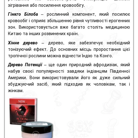
зігрівання або посилення кровообігу.
Гінкго Білоба
– рослинний компонент, який посилює
кровообіг і сприяє збільшенню рівня чутливості ерогенних
зон.
Використовується вже багато століть медициною
Китаю та інших розвинених країн.
Хінне дерево
– дерево, яке забезпечує необхідний
тонізуючий ефект.
До основних місць проростання цієї
тропічної рослини можна віднести Індію та Конго.
Дерево Потенції
– ще один природний афродизіак, який
набув своєї популярності завдяки індіанцям Південної
Америки.
Вони використовували його як дуже сильний
збуджуючий засіб, який підходив як чоловікам, так і
жінкам.