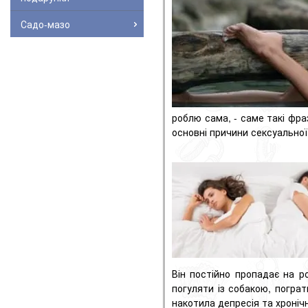
Садо-мазо
роблю сама, - саме такі фра
основні причини сексуальної
Він постійно пропадає на ро
погуляти із собакою, пограт
накотила депресія та хронічн