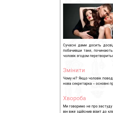
Сучасні дами досить досві
побачивши таке, починають
чоловік згодом перетворить
Змінити
Чому ні?
Якщо чоловік повод
нова секретарка – основні п
Хвороба
Ми говоримо не про застуду 
він вже здійснив візит до кл