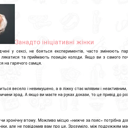
Занадто ініціативні жінки
дчені у сексі, не бояться експериментів, часто змінюють пар
 лякатися та приймають позицію колоди.
Якщо ви з самого по
ся на гарячого самця.
иться весело і невимушено, а в ліжку стає млявим і неактивним,
ричини зрад.
А якщо ви маєте на руках докази, то це привід до ро
чи хронічну втому.
Можливо місцю «нижче за пояс» потрібна допо
ініки, але не повідомив вам про це.
Зрозуміло, між подружжям має