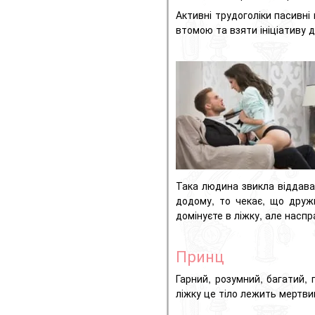
Активні трудоголіки пасивні 
втомою та взяти ініціативу д
Така людина звикла віддават
додому, то чекає, що друж
домінуєте в ліжку, але наспр
Принц
Гарний, розумний, багатий, г
ліжку це тіло лежить мертв