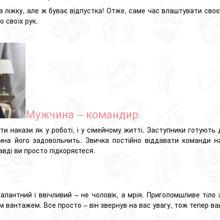
в ліжку, але ж буває відпустка!
Отже, саме час влаштувати своє
о своїх рук.
Мужчина – командир
и накази як у роботі, і у сімейному житті.
Заступники готують д
ина його задовольнить.
Звичка постійно віддавати команди на
авді ви просто підкоряєтеся.
алантний і ввічливий – не чоловік, а мрія.
Приголомшливе тіло з
им вантажем.
Все просто – він звернув на вас увагу, тож тепер в