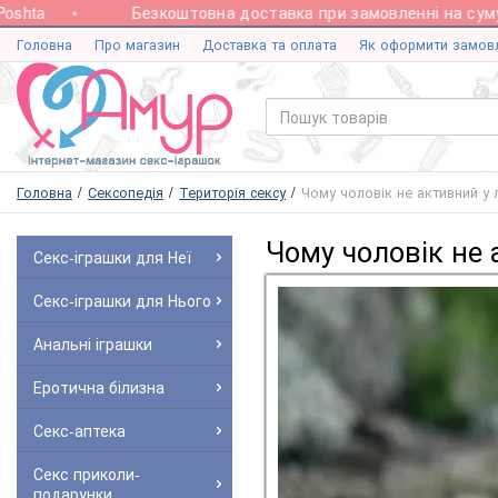
a
Безкоштовна доставка при замовленні на суму від 
Головна
Про магазин
Доставка та оплата
Як оформити замов
Головна
Сексопедія
Територія сексу
Чому чоловік не активний у 
Чому чоловік не 
Секс-іграшки для Неї
Секс-іграшки для Нього
Анальні іграшки
Еротична білизна
Секс-аптека
Секс приколи-
подарунки