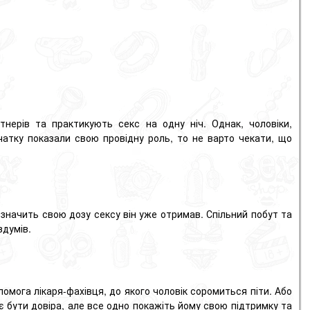
тнерів та практикують секс на одну ніч.
Однак, чоловіки,
чатку показали свою провідну роль, то не варто чекати, що
 значить свою дозу сексу він уже отримав.
Спільний побут та
здумів.
мога лікаря-фахівця, до якого чоловік соромиться піти.
Або
 бути довіра, але все одно покажіть йому свою підтримку та