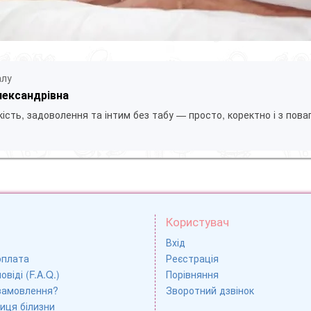
алу
лександрівна
ість, задоволення та інтим без табу — просто, коректно і з пова
Користувач
Вхід
оплата
Реєстрація
овіді (F.A.Q.)
Порівняння
замовлення?
Зворотний дзвінок
иця білизни