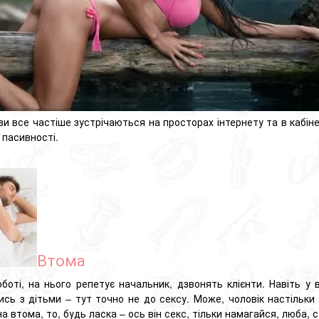
зи все частіше зустрічаються на просторах інтернету та в кабіне
 пасивності.
Втома
боті, на нього репетує начальник, дзвонять клієнти.
Навіть у 
ись з дітьми – тут точно не до сексу.
Може, чоловік настільки
а втома, то, будь ласка – ось він секс, тільки намагайся, люба, 