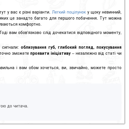
ут у вас є різні варіанти.
Легкий поцілунок
у щоку невинний,
яких це занадто багато для першого побачення. Тут можна
чуваються комфортно.
 Тоді вам обов'язково слід дочекатися відповідного моменту,
і сигнали:
облизування губ, глибокий погляд, покусування
и точно зможете
проявити ініціативу
– незалежно від статі чи
вильна і вам обом хочеться, ви, звичайно, можете просто
гою до читача.