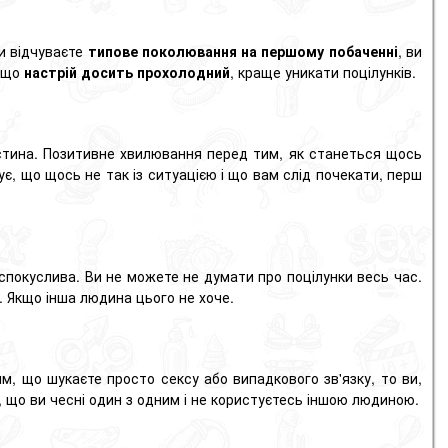
и відчуваєте
типове поколювання на першому побаченні
, ви
Якщо
настрій досить прохолодний
, краще уникати поцілунків.
стина. Позитивне хвилювання перед тим, як станеться щось
зує, що щось не так із ситуацією і що вам слід почекати, перш
 спокуслива. Ви не можете не думати про поцілунки весь час.
це. Якщо інша людина цього не хоче.
тим, що шукаєте просто сексу або випадкового
зв'язку
, то ви,
 що ви чесні один з одним і не користуєтесь іншою людиною.