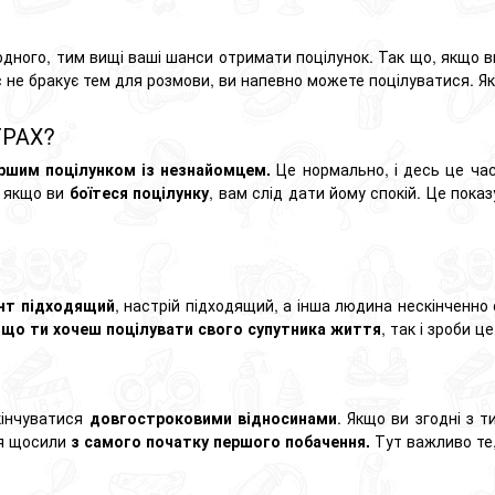
одного, тим вищі ваші шанси отримати поцілунок. Так що, якщо в
ас не бракує тем для розмови, ви напевно можете поцілуватися. 
ТРАХ?
ршим поцілунком із незнайомцем.
Це нормально, і десь це ча
, якщо ви
боїтеся поцілунку
, вам слід дати йому спокій. Це пока
нт підходящий
, настрій підходящий, а інша людина нескінченно
, що ти хочеш поцілувати свого супутника життя
, так і зроби 
кінчуватися
довгостроковими відносинами
. Якщо ви згодні з 
ся щосили
з самого початку першого побачення.
Тут важливо те,