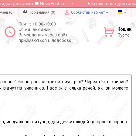
 доставка 🚚 NovaPoshta
Безкоштовна доставка при 
лені (0)
Порівняння (
0
)
Особистий кабінет
Пн-пт: 10:00-19:00
Кошик
Сб-нд: вихідний
Замовлення через сайт
Пусто
приймаються цілодобово.
аченні? Чи не раніше третьої зустрічі? Через п'ять хвилин?
 відчуттів учасників. І все ж є кілька речей, які ви можете
 індивідуальної ситуації; для деяких людей це просто зарано.