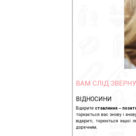
ВАМ СЛІД ЗВЕРНУ
ВІДНОСИНИ
Відкрите
ставлення – позит
торкається вас знову і знов
відкриті, торкніться іншої
доречним.