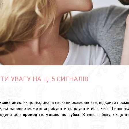
ТИ УВАГУ НА ЦІ 5 СИГНАЛІВ
ивний знак
. Якщо людина, з якою ви розмовляєте, відкрито посміх
у, ви напевно можете спробувати поцілувати його чи її. І навпа
 людини або
проведіть мовою по губах
. З іншого боку, якщо і