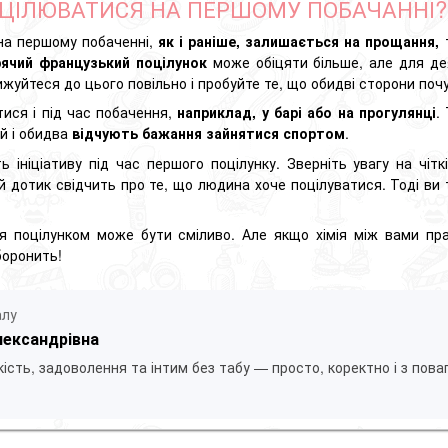
ЦІЛЮВАТИСЯ НА ПЕРШОМУ ПОБАЧАННІ?
на першому побаченні,
як і раніше, залишається на прощання,
т
рячий
французький поцілунок
може обіцяти більше, але для де
жуйтеся до цього повільно і пробуйте те, що обидві сторони по
тися і під час побачення,
наприклад, у барі або на прогулянці
.
й і обидва
відчують бажання зайнятися спортом
.
 ініціативу під час першого поцілунку. Зверніть увагу на чітк
 дотик свідчить про те, що людина хоче поцілуватися. Тоді в
 поцілунком може бути сміливо. Але якщо хімія між вами пра
боронить!
алу
лександрівна
ість, задоволення та інтим без табу — просто, коректно і з пова