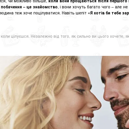
ися, чи можливо більше,
коли вони прощаються після першого
 побачення – це знайомство
, і вони хочуть багато чого – але н
 людина теж хоче
поцілуватися
. Навіть шепіт
«Я хотів би тебе за
іть коли цілуєшся. Незалежно від того, як сильно ви цього хочете,