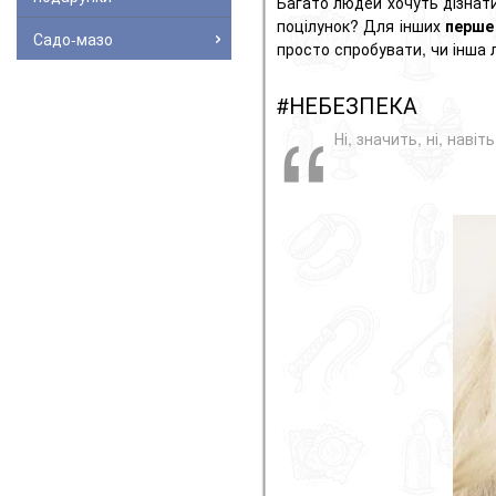
Багато людей хочуть дізнат
поцілунок? Для інших
перше
Садо-мазо
просто спробувати, чи інша
#НЕБЕЗПЕКА
Ні, значить, ні, нав