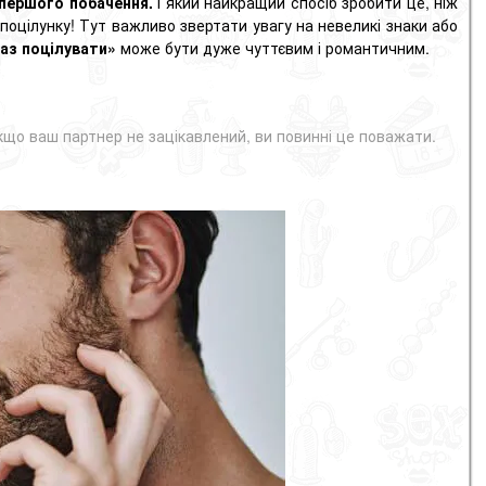
 першого побачення.
І який найкращий спосіб зробити це, ніж
е поцілунку! Тут важливо звертати увагу на невеликі знаки або
раз поцілувати»
може бути дуже чуттєвим і романтичним.
 якщо ваш партнер не зацікавлений, ви повинні це поважати.