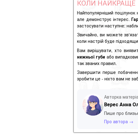
КОЛИ НАЙКРАЩЕ 
Найпопулярніший поцілунок 
але демонструє інтерес.
Га
застосувати наступне: набли
Звичайно, ви можете зв'яза
коли настрій буде підходящи
Вам вирішувати, хто виявить
нижньої губи
або випадковий
так званих правил.
Завершити перше побачення
зробити це - ніхто вам не за
Авторка матері
Верес Анна О
Пише про близьк
Про автора →