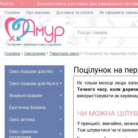
ta
Безкоштовна доставка при замовленні на суму від
Головна
Про магазин
Доставка та оплата
Як оформити замов
Головна
Сексопедія
Територія сексу
Поцілунок на першому побач
Поцілунок на пе
Секс-іграшки для Неї
Не тільки молоді люди зап
Секс-іграшки для Нього
Точного часу, коли
дореч
Анальні іграшки
використовувати як керівни
Еротична білизна
ЧИ МОЖНА ЦІЛУВ
Секс-аптека
У принципі, звичайно, можн
Тож цілуватися чи ні залеж
Секс приколи-
подарунки