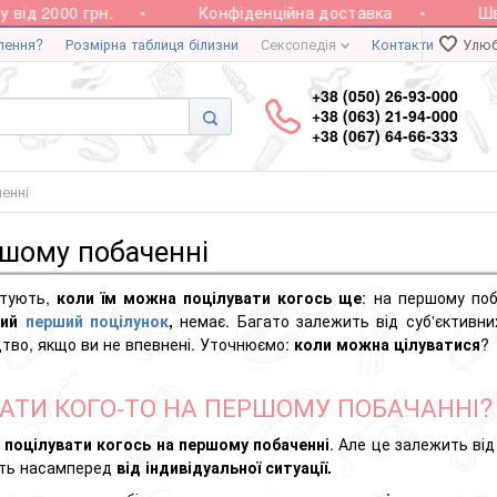
 2000 грн.
Конфіденційна доставка
Швидка
лення?
Розмірна таблиця білизни
Сексопедія
Контакти
Улюб
+38 (050) 26-93-000
+38 (063) 21-94-000
+38 (067) 64-66-333
енні
ршому побаченні
итують,
коли їм можна поцілувати когось ще
: на першому поб
ний
перший поцілунок
,
немає. Багато залежить від суб'єктивних
цтво, якщо ви не впевнені. Уточнюємо:
коли можна цілуватися
?
АТИ КОГО-ТО НА ПЕРШОМУ ПОБАЧАННІ?
а
поцілувати когось на першому побаченні
. Але це залежить від
ить насамперед
від індивідуальної ситуації.