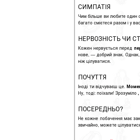
СИМПАТІЯ
Чим більше ви любите один 
багато смієтеся разом і у в
НЕРВОЗНІСТЬ ЧИ С
Кожен нервується перед
пе
нове, — добрий знак. Однак
ніж цілуватися.
ПОЧУТТЯ
Іноді ти відчуваєш це.
Моме
Ну, тоді: поїхали! Зрозуміло
ПОСЕРЕДНЬО?
Не кожне побачення має за
звичайно, можете цілувати