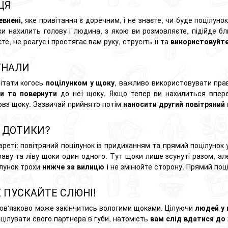
ЦЯ
евнені,
яке привітання є доречним, і не знаєте, чи буде поцілуно
хи нахилить голову і людина, з якою ви розмовляєте, підійде 
е, не реагує і простягає вам руку, струсіть її та
використовуйте
ГНАЛИ
ітати когось
поцілунком у щоку
, важливо використовувати прав
ни та повернути
до неї щоку. Якщо тепер ви нахилиться впере
повз щоку. Зазвичай прийнято потім
наносити другий повітряний 
 ДОТИКИ?
кареті: повітряний поцілунок із придиханням та прямий поцілунок
 праву та ліву щоки один одного. Тут щоки лише зсунуті разом, а
ілунок трохи
нижче за вилицю і
не змінюйте сторону. Прямий поці
Е ПУСКАЙТЕ СЛЮНІ!
обов'язково може закінчитись вологими щоками. Цілуючи
людей у ​
цілувати свого партнера в губи, натомість
вам слід вдатися до 