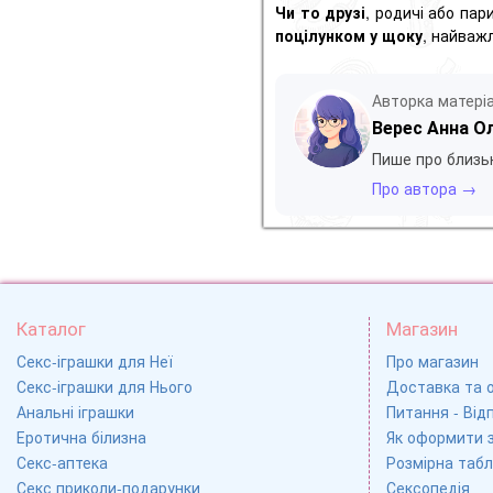
Чи то друзі
, родичі або пар
поцілунком у щоку
, найваж
Авторка матері
Верес Анна О
Пише про близьк
Про автора →
Каталог
Магазин
Секс-іграшки для Неї
Про магазин
Секс-іграшки для Нього
Доставка та 
Анальні іграшки
Питання - Відп
Еротична білизна
Як оформити 
Секс-аптека
Розмірна табл
Секс приколи-подарунки
Сексопедія