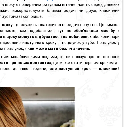
ки в щоку є поширеним ритуалом вітання навіть серед далеких
ажно використовують близькі родичі чи друзі; класичний
" зустрічається рідше.
а щоку
, це служить платонічної передачі почуттів. Це символ
овляєте, вам подобається;
тут не обов'язково має бути
и в щоку можуть відбуватися і на побаченнях
або коли пари
 зроблено наступного кроку – поцілунок у губи. Поцілунок у
ий поцілунок
, який може мати безліч значень.
ється між близькими людьми, це сигналізує про те, що вони
ати при нових контактах
, це може стати першим кроком до
нтерес до іншої людини,
але наступний крок — класичний