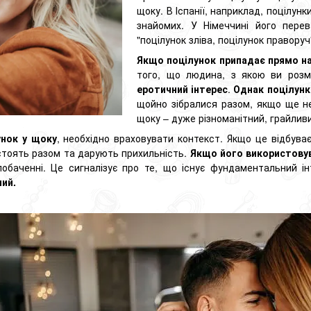
щоку. В Іспанії, наприклад, поцілун
знайомих. У Німеччині його перев
"поцілунок зліва, поцілунок праворуч
Якщо поцілунок припадає прямо н
того, що людина, з якою ви розм
еротичний інтерес
.
Однак поцілунк
щойно зібралися разом, якщо ще не
щоку – дуже різноманітний, грайлив
унок у щоку
, необхідно враховувати контекст. Якщо це відбува
тоять разом та дарують прихильність.
Якщо його використовув
побаченні. Це сигналізує про те, що існує фундаментальний і
ний.