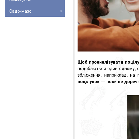
Садо-мазо
Щоб проаналізувати поціл
подобаються один одному, с
зближення, наприклад, на 
поцілунок — поки не дореч