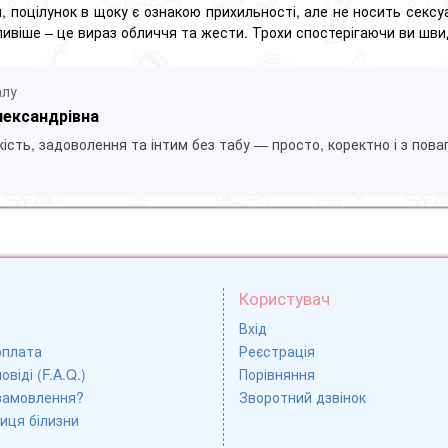
и, поцілунок в щоку є ознакою прихильності, але не носить секс
ливіше – це вираз обличчя та жести. Трохи спостерігаючи ви шви
алу
лександрівна
ість, задоволення та інтим без табу — просто, коректно і з пова
Користувач
Вхід
оплата
Реєстрація
овіді (F.A.Q.)
Порівняння
замовлення?
Зворотний дзвінок
иця білизни