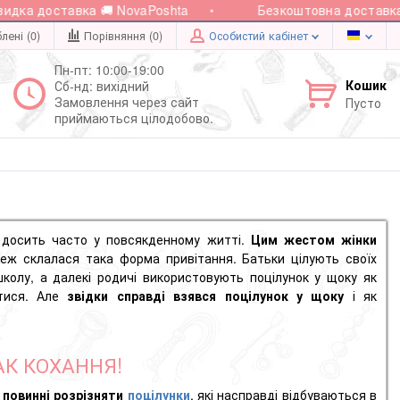
 доставка 🚚 NovaPoshta
Безкоштовна доставка при 
лені (0)
Порівняння (
0
)
Особистий кабінет
Пн-пт: 10:00-19:00
Кошик
Сб-нд: вихідний
Замовлення через сайт
Пусто
приймаються цілодобово.
 досить часто у повсякденному житті.
Цим жестом жінки
в теж склалася така форма привітання. Батьки цілують своїх
колу, а далекі родичі використовують поцілунок у щоку як
атися. Але
звідки справді взявся поцілунок у щоку
і як
АК КОХАННЯ!
 повинні розрізняти
поцілунки
, які насправді відбуваються в