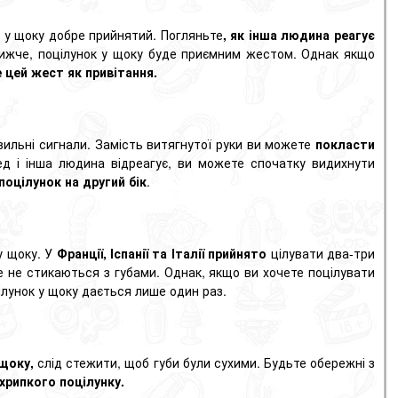
к у щоку добре прийнятий. Погляньте
, як інша людина реагує
ближче, поцілунок у щоку буде приємним жестом. Однак якщо
 цей жест як привітання.
ильні сигнали. Замість витягнутої руки ви можете
покласти
д і інша людина відреагує, ви можете спочатку видихнути
поцілунок на другий бік
.
 у щоку. У
Франції, Іспанії та Італії прийнято
цілувати два-три
ле не стикаються з губами. Однак, якщо ви хочете поцілувати
лунок у щоку дається лише один раз.
​щоку,
слід стежити, щоб губи були сухими. Будьте обережні з
хрипкого поцілунку.