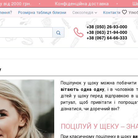
 2000 грн.
Конфіденційна доставка
Швидка
лення?
Розмірна таблиця білизни
Сексопедія
Контакти
Улюб
+38 (050) 26-93-000
+38 (063) 21-94-000
+38 (067) 64-66-333
у
Поцілунок у щоку можна побачити
вітають одна одну
, і в чоловікі
дітей у щоку перед відправкою в ш
ритуал, щоб привітати і попрощ
дізнатися, чи доречний він?
ПОЦІЛУЙ У ЩЕКУ – ЗН
При класичному поцілунку в щоку
ви