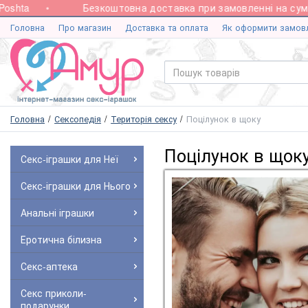
ta
Безкоштовна доставка при замовленні на суму від
Головна
Про магазин
Доставка та оплата
Як оформити замов
Головна
Сексопедія
Територія сексу
Поцілунок в щоку
Поцілунок в щок
Секс-іграшки для Неї
Секс-іграшки для Нього
Анальні іграшки
Еротична білизна
Секс-аптека
Секс приколи-
подарунки