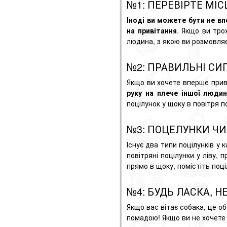
№1: ПЕРЕВІРТЕ МІС
Іноді ви можете бути не вп
на привітання
. Якщо ви тро
людина, з якою ви розмовляєт
№2: ПРАВИЛЬНІ СИ
Якщо ви хочете вперше прив
руку на плече іншої люди
поцілунок у щоку в повітря 
№3: ПОЦЕЛУНКИ ЧИ
Існує два типи поцілунків у 
повітряні поцілунки у ліву,
прямо в щоку, помістіть поц
№4: БУДЬ ЛАСКА, Н
Якщо вас вітає собака, це 
помадою! Якщо ви не хочете 