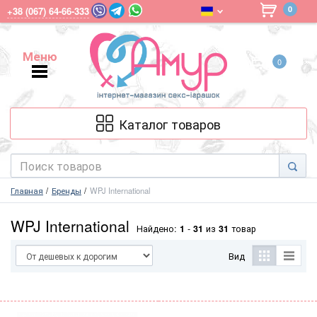
0
+38 (067) 64-66-333
Меню
0
Меню
Каталог товаров
Главная
Бренды
WPJ International
WPJ International
Найдено:
1
-
31
из
31
товар
Вид