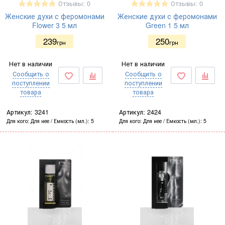
Отзывы: 0
Отзывы: 0
Женские духи с феромонами
Женские духи с феромонами
Flower 3 5 мл
Green 1 5 мл
239
250
грн
грн
Нет в наличии
Нет в наличии
Сообщить о
Сообщить о
поступлении
поступлении
товара
товара
Артикул:
3241
Артикул:
2424
Для кого
Для нее
Емкость (мл.)
5
Для кого
Для нее
Емкость (мл.)
5