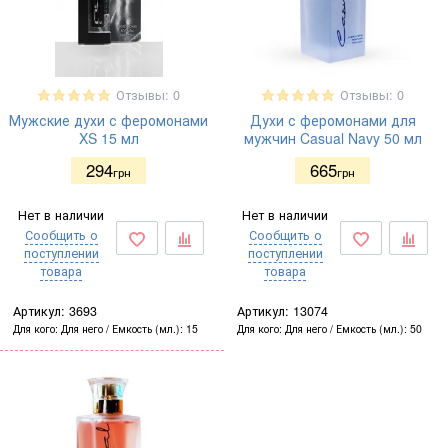
Отзывы: 0
Отзывы: 0
Мужские духи с феромонами
Духи с феромонами для
XS 15 мл
мужчин Casual Navy 50 мл
294
665
грн
грн
Нет в наличии
Нет в наличии
Сообщить о
Сообщить о
поступлении
поступлении
товара
товара
Артикул:
3693
Артикул:
13074
Для кого
Для него
Емкость (мл.)
15
Для кого
Для него
Емкость (мл.)
50