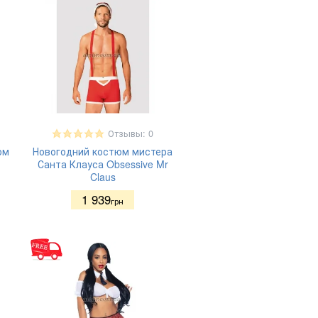
71%
Нейлон 92%
(2)
Эластан 4%
(4)
Эластан 7%
(1)
Полиамид
(1)
85%
Полипропилен
(1)
Винил
(3)
Лайкра 10%
(1)
Отзывы: 0
Нейлон 90%
(1)
юм
Новогодний костюм мистера
Полиамид
(2)
Санта Клауса Obsessive Mr
Полиамид
(9)
Claus
90%
Полиамид
(2)
1 939
грн
94%
Полиамид
(1)
97%
Полиэстер
(4)
Полиэстер
(20)
100%
Полиэстер
(3)
80%
Полиэстер
(5)