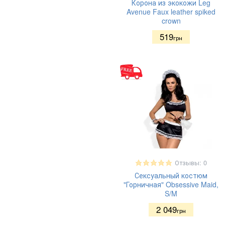
Корона из экокожи Leg
Avenue Faux leather spiked
crown
519
грн
Отзывы: 0
Сексуальный костюм
"Горничная" Obsessive Maid,
S/M
2 049
грн