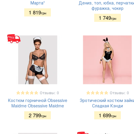
Марта"
Дениз, топ, юбка, перчатк
фуражка, чокер
1 819
грн
1 749
грн
Отзывы: 0
Отзывы: 0
Костюм горничной Obsessive
Эротический костюм зайк
Maidme Obsessive Maidme
Сладкая Кэнди
2 799
1 699
грн
грн