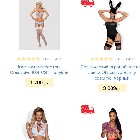
Отзывы: 0
Отзывы: 0
Костюм медсестры
Эротический игровой кост
Obsessive 834-CST, голубой
зайки Obsessive Bunny
costume, черный
1 799
грн
3 089
грн