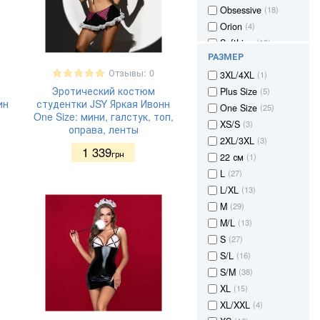
Obsessive
(18)
Orion
(4)
SoftLine
(13)
РАЗМЕР
Отзывы: 0
3XL/4XL
(1)
Эротический костюм
Plus Size
(5)
ин
студентки JSY Яркая Ивонн
One Size
(25)
One Size: мини, галстук, топ,
XS/S
(3)
оправа, ленты
2XL/3XL
(3)
1 339
грн
22 см
(1)
L
(27)
L/XL
(13)
M
(29)
M/L
(13)
S
(27)
S/L
(16)
S/M
(38)
XL
(15)
XL/XXL
(4)