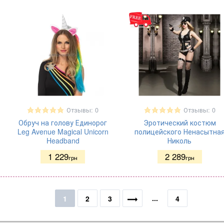
Отзывы: 0
Отзывы: 0
Обруч на голову Единорог
Эротический костюм
Leg Avenue Magical Unicorn
полицейского Ненасытна
Headband
Николь
1 229
2 289
грн
грн
...
1
2
3
4