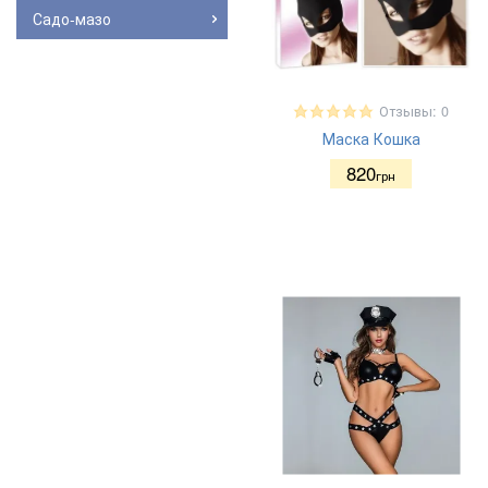
Садо-мазо
Отзывы: 0
Маска Кошка
820
грн