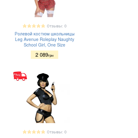
87%
Полиэстер
(14)
90%
Полиэстер
(2)
92%
Отзывы: 0
Полиэстер
(4)
Ролевой костюм школьницы
95%
Leg Avenue Roleplay Naughty
Полиэстер
(4)
School Girl, One Size
97%
Спандекс 10%
(4)
2 089
грн
Спандекс 5%
(1)
Спандекс 6%
(3)
Эко-кожа
(1)
Эластан
(6)
Эластан 10%
(19)
Эластан 13%
(6)
Эластан 15%
(1)
Эластан 20%
(2)
Эластан 3%
(3)
Эластан 5%
(3)
Эластан 8%
(9)
Отзывы: 0