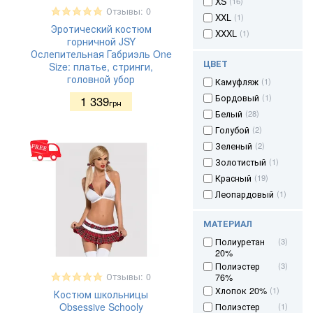
XS
(16)
Отзывы: 0
XXL
(1)
Эротический костюм
XXXL
(1)
горничной JSY
Ослепительная Габриэль One
ЦВЕТ
Size: платье, стринги,
головной убор
Камуфляж
(1)
Бордовый
(1)
1 339
грн
Белый
(28)
Голубой
(2)
Зеленый
(2)
Золотистый
(1)
Красный
(19)
Леопардовый
(1)
Разноцветный
(3)
МАТЕРИАЛ
Розовый
(3)
Полиуретан
(3)
Серебристый
(2)
20%
Серый
(2)
Полиэстер
(3)
Синий
(3)
Отзывы: 0
76%
Черный
(68)
Хлопок 20%
(1)
Костюм школьницы
Obsessive Schooly
Полиэстер
(1)