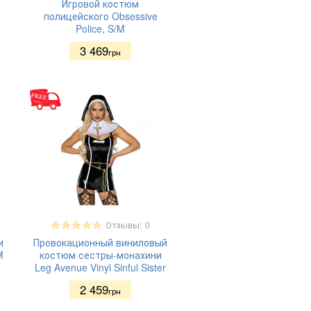
Игровой костюм
полицейского Obsessive
Police, S/M
3 469
грн
Отзывы: 0
и
Провокационный виниловый
M
костюм сестры-монахини
Leg Avenue Vinyl Sinful Sister
2 459
грн