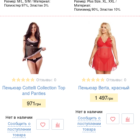
Размер
M/L, S/M
Материал
Размер
Plus Size, XL, XXL
Полиэстер 97%, Эластан 3%
Материал
Полиамид 90%, Эластан 10%
Отзывы: 0
Отзывы: 0
Пеньюар Cottelli Collection Top
Пеньюар Berta, красный
and Panties
1 497
грн
971
грн
Нет в наличии
Нет в наличии
Сообщить о
Сообщить о
поступлении
поступлении
товара
товара