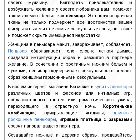
своего мужчину. Выглядеть привлекательно и
возбуждать желание у своего любовника вам поможет
такой элемент белья, как
пеньюар
. Эта полупрозрачная
ткань не только подчеркнет все достоинства вашей
фигуры и выделит ее самые сексуальные зоны, но также
и поможет скрыть имеющиеся недостатки.
Женщина в пеньюаре манит, завораживает, соблазняет.
Пеньюар
обволакивает тело, словно легкая дымка,
создавая интригующий образ и разжигая в партнере
желание. В сочетании с эротичным нижним бельем и
чулками, пеньюар подчеркивает сексуальность, делает
образ женщины гармоничным и сексуальным.
В нашем интернет-магазине Вы можете
купить пеньюары
различных цветов и фасонов для интимных игр,
соблазнительных танцев или романтического ужина,
переходящего в страстную ночь.
Коротенькие
комбинации
, прикрывающие ягодицы,
длинные
роскошные пеньюары
,
игривые платьица с разрезами
сразят наповал вашего партнера.
Создавайте нежные и дерзкие образы, предавайтесь