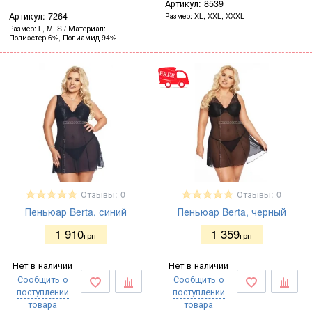
Артикул:
8539
Артикул:
7264
Размер
XL, XXL, XXXL
Размер
L, M, S
Материал
Полиэстер 6%, Полиамид 94%
Отзывы: 0
Отзывы: 0
Пеньюар Berta, синий
Пеньюар Berta, черный
1 910
1 359
грн
грн
Нет в наличии
Нет в наличии
Сообщить о
Сообщить о
поступлении
поступлении
товара
товара