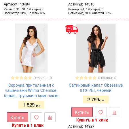
Артикул:
13494
Артикул:
14310
Размер
S/L, XL
Материал
Размер
S/L
Материал
Полиэстер 94%, Эластан 6%
Полиамид 70%, Эластан 30%
Отзывы: 0
Отзывы: 0
Сорочка приталенная с
Сатиновый халат Obsessive
чашечками Wilma Chemise,
810-PEI, черный
белая, трусики в комплекте
2 799
грн
1 829
грн
Купить
Купить
Купить в 1 клик
Купить в 1 клик
Артикул:
14927