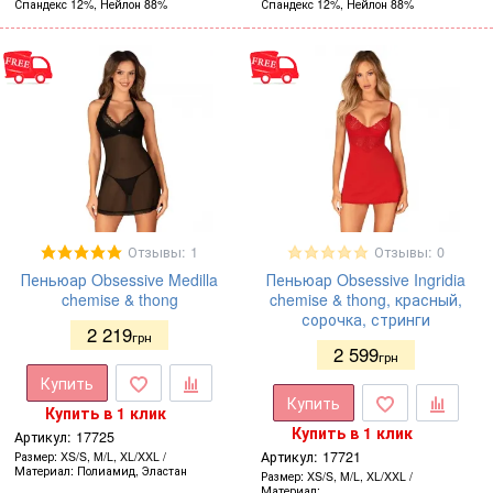
Спандекс 12%, Нейлон 88%
Спандекс 12%, Нейлон 88%
Отзывы: 1
Отзывы: 0
Пеньюар Obsessive Medilla
Пеньюар Obsessive Ingridia
chemise & thong
chemise & thong, красный,
сорочка, стринги
2 219
грн
2 599
грн
Купить
Купить
Купить в 1 клик
Купить в 1 клик
Артикул:
17725
Артикул:
17721
Размер
XS/S, M/L, XL/XXL
Материал
Полиамид, Эластан
Размер
XS/S, M/L, XL/XXL
Материал