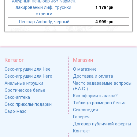
Ажурный пеньюар JSY Кармен,
лакированый лиф, трусики-
1 179
грн
стринги
Пенюар Amberly, черный
4 999
грн
Каталог
Магазин
Секс-игрушки для Нее
О магазине
Секс-игрушки для Него
Доставка и оплата
Анальные игрушки
Часто задаваемые вопросы
(F.A.Q.)
Эротическое белье
Как оформить заказ?
Секс-аптека
Таблица размеров белья
Секс приколы-подарки
Сексопедия
Садо-мазо
Галерея
Договор публичной оферты
Контакт