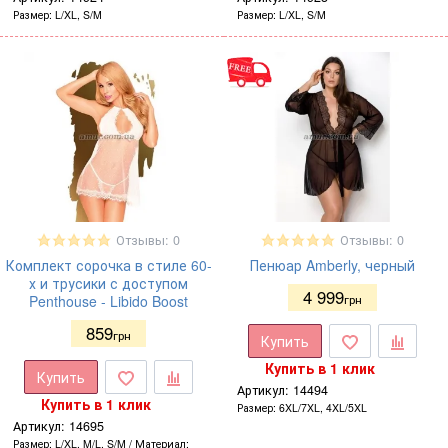
Размер
L/XL, S/M
Размер
L/XL, S/M
Отзывы: 0
Отзывы: 0
Комплект сорочка в стиле 60-
Пенюар Amberly, черный
х и трусики с доступом
4 999
Penthouse - Libido Boost
грн
859
грн
Купить
Купить в 1 клик
Купить
Артикул:
14494
Купить в 1 клик
Размер
6XL/7XL, 4XL/5XL
Артикул:
14695
Размер
L/XL, M/L, S/M
Материал