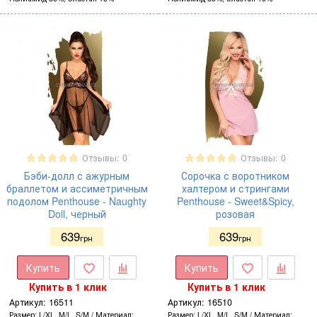
Отзывы: 0
Отзывы: 0
Бэби-долл с ажурным
Сорочка с воротником
браллетом и ассиметричным
халтером и стрингами
подолом Penthouse - Naughty
Penthouse - Sweet&Spicy,
Doll, черный
розовая
639
639
грн
грн
Купить
Купить
Купить в 1 клик
Купить в 1 клик
Артикул:
16511
Артикул:
16510
Размер
L/XL, M/L, S/M
Материал
Размер
L/XL, M/L, S/M
Материал