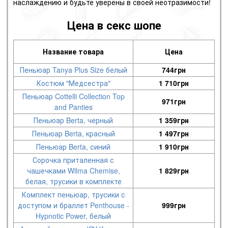
наслаждению и будьте уверены в своей неотразимости!
Цена в секс шопе
Название товара
Цена
Пеньюар Tanya Plus Size белый
744
грн
Костюм "Медсестра"
1 710
грн
Пеньюар Cottelli Collection Top
971
грн
and Panties
Пеньюар Berta, черный
1 359
грн
Пеньюар Berta, красный
1 497
грн
Пеньюар Berta, синий
1 910
грн
Сорочка приталенная с
чашечками Wilma Chemise,
1 829
грн
белая, трусики в комплекте
Комплект пеньюар, трусики с
доступом и браллет Penthouse -
999
грн
Hypnotic Power, белый