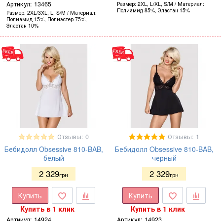
Артикул:
13465
Размер
2XL, L/XL, S/M
Материал
Полиамид 85%, Эластан 15%
Размер
2XL/3XL, L, S/M
Материал
Полиамид 15%, Полиэстер 75%,
Эластан 10%
Отзывы: 0
Отзывы: 1
Бебидолл Obsessive 810-BAB,
Бебидолл Obsessive 810-BAB,
белый
черный
2 329
2 329
грн
грн
Купить
Купить
Купить в 1 клик
Купить в 1 клик
Артикул:
14924
Артикул:
14923