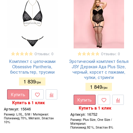
Отзывы: 0
Отзывы: 0
Комплект с цепочками
Эротический комплект белья
Obsessive Pantheria,
JSY Дерзкая Ада Plus Size,
бюстгальтер, трусики
черный, корсет с пажами,
чулки, стринги
1 839
грн
1 849
грн
Купить
Купить
Купить в 1 клик
Купить в 1 клик
Артикул:
15646
Артикул:
16752
Размер
L/XL, S/M
Материал
Полиамид 70%, Металл, Эластан
Размер
Plus Size, One Size
10%
Материал
Полиамид 92 %, Эластан 8%