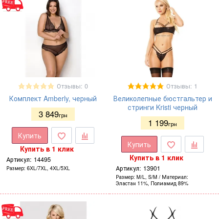
Отзывы: 0
Отзывы: 1
Комплект Amberly, черный
Великолепные бюстгальтер и
стринги Kristi черный
3 849
грн
1 199
грн
Купить
Купить
Купить в 1 клик
Купить в 1 клик
Артикул:
14495
Артикул:
13901
Размер
6XL/7XL, 4XL/5XL
Размер
M/L, S/M
Материал
Эластан 11%, Полиамид 89%