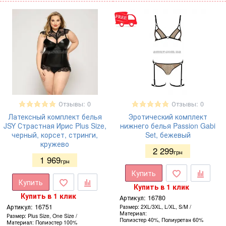
Отзывы: 0
Отзывы: 0
Латексный комплект белья
Эротический комплект
JSY Страстная Ирис Plus Size,
нижнего белья Passion Gabi
черный, корсет, стринги,
Set, бежевый
кружево
2 299
грн
1 969
грн
Купить
Купить
Купить в 1 клик
Купить в 1 клик
Артикул:
16780
Артикул:
16751
Размер
2XL/3XL, L/XL, S/M
Материал
Размер
Plus Size, One Size
Полиэстер 40%, Полиуретан 60%
Материал
Полиэстер 100%