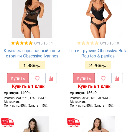
Отзывы: 1
Отзывы: 0
Комплект прозрачный топ и
Топ и трусики Obsessive Bella
стринги Obsessive Ivannes
Rou top & panties
1 889
2 269
грн
грн
Купить
Купить
Купить в 1 клик
Купить в 1 клик
Артикул:
14994
Артикул:
15640
Размер
2XL/3XL, L/XL, S/M
Размер
XS/S, M/L, XL/XXL
Материал
Материал
Полиамид 85%, Эластан 15%
Полиамид 85%, Эластан 15%