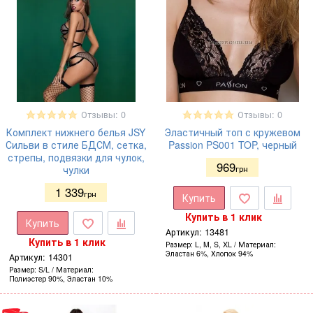
Отзывы: 0
Отзывы: 0
Комплект нижнего белья JSY
Эластичный топ с кружевом
Сильви в стиле БДСМ, сетка,
Passion PS001 TOP, черный
стрепы, подвязки для чулок,
969
чулки
грн
1 339
грн
Купить
Купить в 1 клик
Купить
Артикул:
13481
Купить в 1 клик
Размер
L, M, S, XL
Материал
Эластан 6%, Хлопок 94%
Артикул:
14301
Размер
S/L
Материал
Полиэстер 90%, Эластан 10%