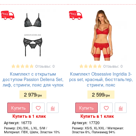
Отзывы: 0
Отзывы: 0
Комплект с открытым
Комплект Obsessive Ingridia 3-
доступом Passion Deliena Set,
pcs set, красный, бюстгальтер,
лиф, стринги, пояс для чулок
стринги, пояс
2 979
2 599
грн
грн
Купить
Купить
Купить в 1 клик
Купить в 1 клик
Артикул:
16773
Артикул:
17720
Размер
2XL/3XL, L/XL, S/M
Размер
XS/S, XL/XXL
Материал
Материал
ПВХ, Шелк, Эластан 10%
Эластан 6%, Полиамид 94%