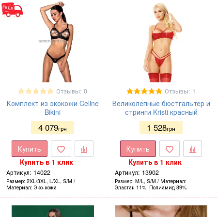
Отзывы: 0
Отзывы: 1
Комплект из экокожи Celine
Великолепные бюстгальтер и
Bikini
стринги Kristi красный
4 079
1 528
грн
грн
Купить
Купить
Купить в 1 клик
Купить в 1 клик
Артикул:
14022
Артикул:
13902
Размер
2XL/3XL, L/XL, S/M
Размер
M/L, S/M
Материал
Материал
Эко-кожа
Эластан 11%, Полиамид 89%