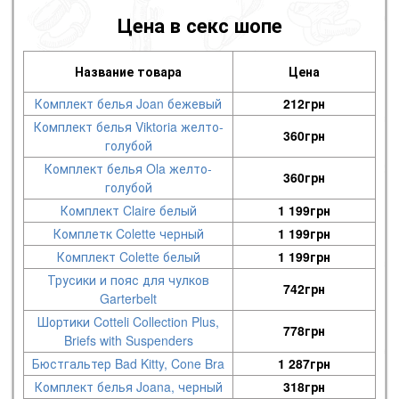
Цена в секс шопе
Название товара
Цена
Комплект белья Joan бежевый
212
грн
Комплект белья Viktoria желто-
360
грн
голубой
Комплект белья Ola желто-
360
грн
голубой
Комплект Claire белый
1 199
грн
Комплетк Colette черный
1 199
грн
Комплект Colette белый
1 199
грн
Трусики и пояс для чулков
742
грн
Garterbelt
Шортики Cotteli Collection Plus,
778
грн
Briefs with Suspenders
Бюстгальтер Bad Kitty, Cone Bra
1 287
грн
Комплект белья Joana, черный
318
грн