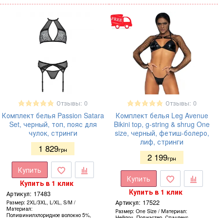
Отзывы: 0
Отзывы: 0
Комплект белья Passion Satara
Комплект белья Leg Avenue
Set, черный, топ, пояс для
Bikini top, g-string & shrug One
чулок, стринги
size, черный, фетиш-болеро,
лиф, стринги
1 829
грн
2 199
грн
Купить
Купить
Купить в 1 клик
Купить в 1 клик
Артикул:
17483
Артикул:
17522
Размер
2XL/3XL, L/XL, S/M
Материал
Размер
One Size
Материал
Поливинилхлоридное волокно 5%,
Нейлон, Полиэстер, Спандекс