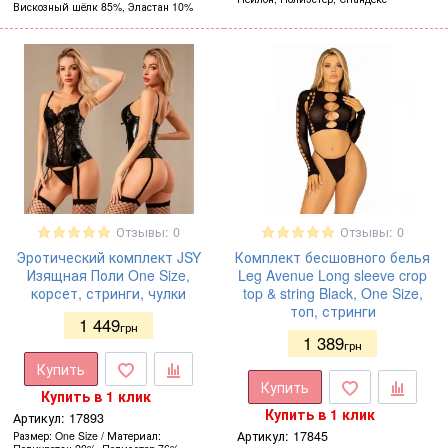
Вискозный шёлк 85%, Эластан 10%
Отзывы: 0
Отзывы: 0
Эротический комплект JSY
Комплект бесшовного белья
Изящная Поли One Size,
Leg Avenue Long sleeve crop
корсет, стринги, чулки
top & string Black, One Size,
топ, стринги
1 449
грн
1 389
грн
Купить
Купить
Купить в 1 клик
Купить в 1 клик
Артикул:
17893
Артикул:
17845
Размер
One Size
Материал