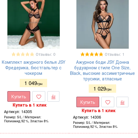
Отзывы: 0
Отзывы: 1
Комплект ажурного белья JSY
Ажурное боди JSY Донна
Фредерика, бюстгальтер с
будуарном стиле One Size,
чокером
Black, высокие ассиметричные
трусики, атласные
1 049
грн
1 029
грн
Купить
Купить
Купить в 1 клик
Купить в 1 клик
Артикул:
14305
Артикул:
14306
Размер
S/L
Материал
Полиамид 92 %, Эластан 8%
Размер
S/L
Материал
Полиамид 92 %, Эластан 8%