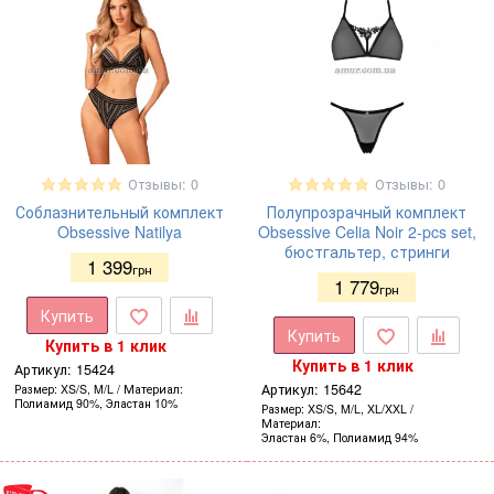
Отзывы: 0
Отзывы: 0
Соблазнительный комплект
Полупрозрачный комплект
Obsessive Natilya
Obsessive Celia Noir 2-pcs set,
бюстгальтер, стринги
1 399
грн
1 779
грн
Купить
Купить
Купить в 1 клик
Купить в 1 клик
Артикул:
15424
Артикул:
15642
Размер
XS/S, M/L
Материал
Полиамид 90%, Эластан 10%
Размер
XS/S, M/L, XL/XXL
Материал
Эластан 6%, Полиамид 94%