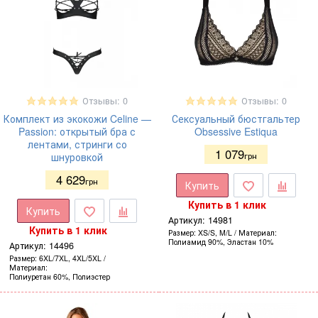
Отзывы: 0
Отзывы: 0
Комплект из экокожи Celine —
Сексуальный бюстгальтер
Passion: открытый бра с
Obsessive Estiqua
лентами, стринги со
1 079
шнуровкой
грн
4 629
грн
Купить
Купить в 1 клик
Купить
Артикул:
14981
Купить в 1 клик
Размер
XS/S, M/L
Материал
Полиамид 90%, Эластан 10%
Артикул:
14496
Размер
6XL/7XL, 4XL/5XL
Материал
Полиуретан 60%, Полиэстер