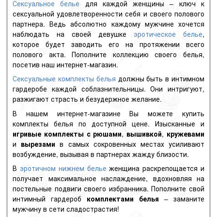
Сексуальное белье
для каждой женщины – ключ к
сексуальной удовлетворенности себя и своего полового
партнера. Ведь абсолютно каждому мужчине хочется
наблюдать на своей девушке
эротическое белье
,
которое будет заводить его на протяжении всего
полового акта. Пополните коллекцию своего белья,
посетив наш интернет-магазин.
Сексуальные комплекты белья
должны быть в интимном
гардеробе каждой соблазнительницы. Они интригуют,
разжигают страсть и безудержное желание.
В нашем интернет-магазине Вы можете купить
комплекты белья по доступной цене. Изысканные и
игривые комплекты с рюшами
,
вышивкой
,
кружевами
и
вырезами
в самых сокровенных местах усиливают
возбуждение, вызывая в партнерах жажду близости.
В
эротичном нижнем белье
женщина раскрепощается и
получает максимальное наслаждение, вдохновляя на
постельные подвиги своего избранника. Пополните свой
интимный гардероб
комплектами белья
– заманите
мужчину в сети сладострастия!