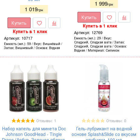
1 999
грн
1 019
грн
Купить
Купить
Купить в 1 клик
Купить в 1 клик
Артикул:
12769
Артикул:
10717
Емкость (мл.)
29
Вкус
Сладкий, Сладкая вата
Запах
Емкость (мл.)
59
Вкус
Вишнёвый
Сладкий, Сладкая вата
Основа
Запах
Вишневый
Основа
Водная
Водная
Материал
Силикон
Отзывы: 1
Отзывы: 0
Набор капель для минета Doc
Гель-лубрикант на водной
Johnson GoodHead - Tingle
основе Splash&Slide со вкусом
Drops (Арбуз, Зеленое яблоко,
клубники, 100 мл