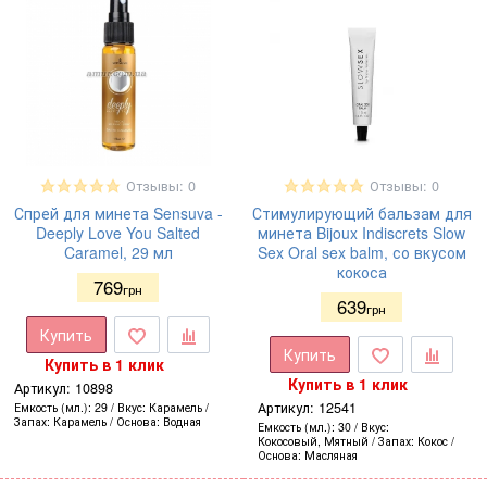
Отзывы: 0
Отзывы: 0
Спрей для минета Sensuva -
Стимулирующий бальзам для
Deeply Love You Salted
минета Bijoux Indiscrets Slow
Caramel, 29 мл
Sex Oral sex balm, со вкусом
кокоса
769
грн
639
грн
Купить
Купить
Купить в 1 клик
Купить в 1 клик
Артикул:
10898
Артикул:
12541
Емкость (мл.)
29
Вкус
Карамель
Запах
Карамель
Основа
Водная
Емкость (мл.)
30
Вкус
Кокосовый, Мятный
Запах
Кокос
Основа
Масляная