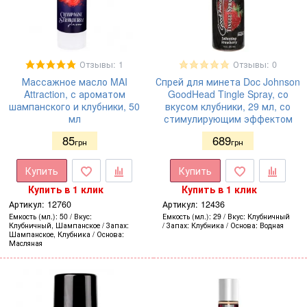
Отзывы: 1
Отзывы: 0
Массажное масло MAI
Спрей для минета Doc Johnson
Attraction, с ароматом
GoodHead Tingle Spray, со
шампанского и клубники, 50
вкусом клубники, 29 мл, со
мл
стимулирующим эффектом
85
689
грн
грн
Купить
Купить
Купить в 1 клик
Купить в 1 клик
Артикул:
12760
Артикул:
12436
Емкость (мл.)
50
Вкус
Емкость (мл.)
29
Вкус
Клубничный
Клубничный, Шампанское
Запах
Запах
Клубника
Основа
Водная
Шампанское, Клубника
Основа
Масляная