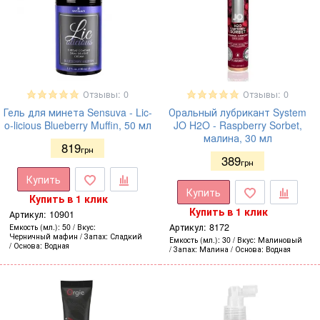
Отзывы: 0
Отзывы: 0
Гель для минета Sensuva - Lic-
Оральный лубрикант System
o-licious Blueberry Muffin, 50 мл
JO H2O - Raspberry Sorbet,
малина, 30 мл
819
грн
389
грн
Купить
Купить
Купить в 1 клик
Купить в 1 клик
Артикул:
10901
Артикул:
8172
Емкость (мл.)
50
Вкус
Черничный мафин
Запах
Сладкий
Емкость (мл.)
30
Вкус
Малиновый
Основа
Водная
Запах
Малина
Основа
Водная