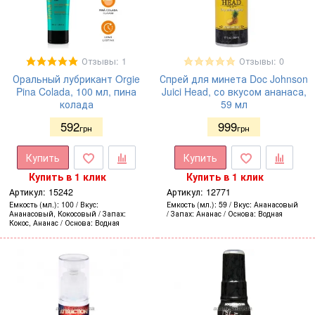
Отзывы: 1
Отзывы: 0
Оральный лубрикант Orgie
Спрей для минета Doc Johnson
Pina Colada, 100 мл, пина
Juici Head, со вкусом ананаса,
колада
59 мл
592
999
грн
грн
Купить
Купить
Купить в 1 клик
Купить в 1 клик
Артикул:
15242
Артикул:
12771
Емкость (мл.)
100
Вкус
Емкость (мл.)
59
Вкус
Ананасовый
Ананасовый, Кокосовый
Запах
Запах
Ананас
Основа
Водная
Кокос, Ананас
Основа
Водная