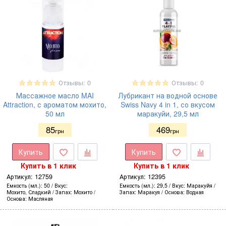
Отзывы: 0
Отзывы: 0
Массажное масло MAI
Лубрикант на водной основе
Attraction, с ароматом мохито,
Swiss Navy 4 in 1, со вкусом
50 мл
маракуйи, 29,5 мл
85
469
грн
грн
Купить
Купить
Купить в 1 клик
Купить в 1 клик
Артикул:
12759
Артикул:
12395
Емкость (мл.)
50
Вкус
Емкость (мл.)
29,5
Вкус
Маракуйя
Мохито, Сладкий
Запах
Мохито
Запах
Маракуя
Основа
Водная
Основа
Масляная