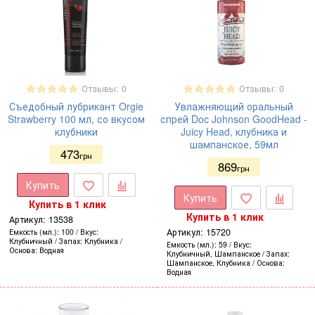
Отзывы: 0
Отзывы: 0
Съедобный лубрикант Orgie
Увлажняющий оральный
Strawberry 100 мл, со вкусом
спрей Doc Johnson GoodHead -
клубники
Juicy Head, клубника и
шампанское, 59мл
473
грн
869
грн
Купить
Купить
Купить в 1 клик
Купить в 1 клик
Артикул:
13538
Артикул:
15720
Емкость (мл.)
100
Вкус
Клубничный
Запах
Клубника
Емкость (мл.)
59
Вкус
Основа
Водная
Клубничный, Шампанское
Запах
Шампанское, Клубника
Основа
Водная