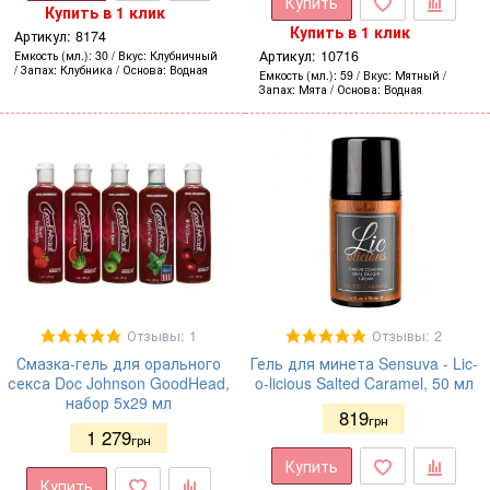
Купить
Купить в 1 клик
Купить в 1 клик
Артикул:
8174
Артикул:
10716
Емкость (мл.)
30
Вкус
Клубничный
Запах
Клубника
Основа
Водная
Емкость (мл.)
59
Вкус
Мятный
Запах
Мята
Основа
Водная
Отзывы: 1
Отзывы: 2
Смазка-гель для орального
Гель для минета Sensuva - Lic-
секса Doc Johnson GoodHead,
o-licious Salted Caramel, 50 мл
набор 5х29 мл
819
грн
1 279
грн
Купить
Купить