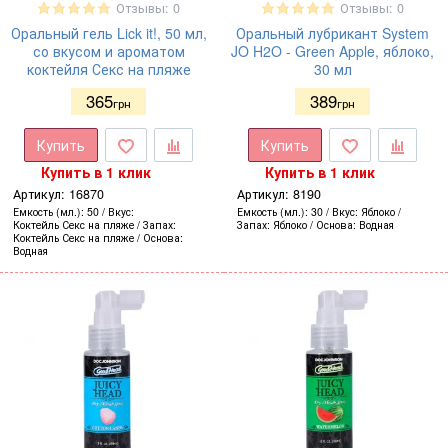
Отзывы: 0
Отзывы: 0
Оральный гель Lick it!, 50 мл,
Оральный лубрикант System
со вкусом и ароматом
JO H2O - Green Apple, яблоко,
коктейля Секс на пляже
30 мл
365
389
грн
грн
Купить
Купить
Купить в 1 клик
Купить в 1 клик
Артикул:
16870
Артикул:
8190
Емкость (мл.)
50
Вкус
Емкость (мл.)
30
Вкус
Яблоко
Коктейль Секс на пляже
Запах
Запах
Яблоко
Основа
Водная
Коктейль Секс на пляже
Основа
Водная