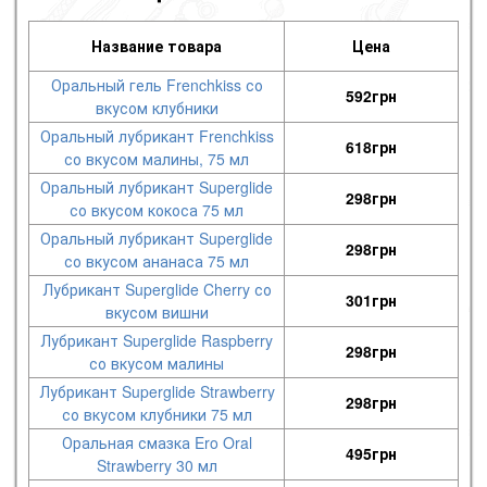
Название товара
Цена
Оральный гель Frenchkiss со
592
грн
вкусом клубники
Оральный лубрикант Frenchkiss
618
грн
со вкусом малины, 75 мл
Оральный лубрикант Superglide
298
грн
со вкусом кокоса 75 мл
Оральный лубрикант Superglide
298
грн
со вкусом ананаса 75 мл
Лубрикант Superglide Cherry со
301
грн
вкусом вишни
Лубрикант Superglide Raspberry
298
грн
со вкусом малины
Лубрикант Superglide Strawberry
298
грн
со вкусом клубники 75 мл
Оральная смазка Ero Oral
495
грн
Strawberry 30 мл