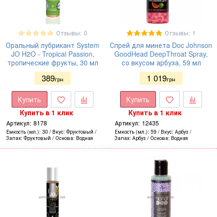
Отзывы: 0
Отзывы: 1
Оральный лубрикант System
Спрей для минета Doc Johnson
JO H2O - Tropical Passion,
GoodHead DeepThroat Spray,
тропические фрукты, 30 мл
со вкусом арбуза, 59 мл
389
1 019
грн
грн
Купить
Купить
Купить в 1 клик
Купить в 1 клик
Артикул:
8178
Артикул:
12435
Емкость (мл.)
30
Вкус
Фруктовый
Емкость (мл.)
59
Вкус
Арбуз
Запах
Фруктовый
Основа
Водная
Запах
Арбуз
Основа
Водная