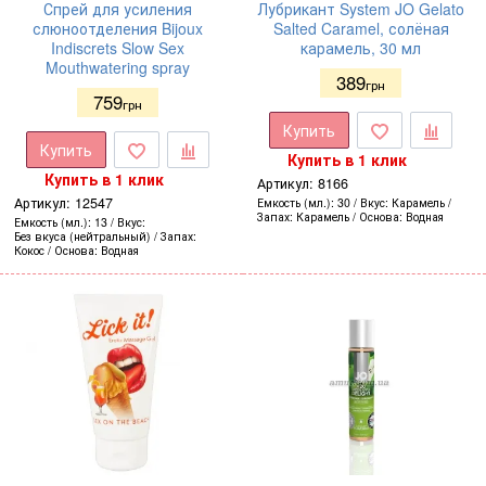
Спрей для усиления
Лубрикант System JO Gelato
слюноотделения Bijoux
Salted Caramel, солёная
Indiscrets Slow Sex
карамель, 30 мл
Mouthwatering spray
389
грн
759
грн
Купить
Купить
Купить в 1 клик
Купить в 1 клик
Артикул:
8166
Артикул:
12547
Емкость (мл.)
30
Вкус
Карамель
Запах
Карамель
Основа
Водная
Емкость (мл.)
13
Вкус
Без вкуса (нейтральный)
Запах
Кокос
Основа
Водная