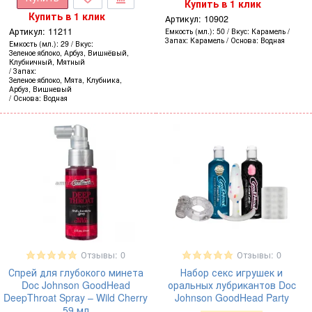
Купить в 1 клик
Купить в 1 клик
Артикул:
10902
Артикул:
11211
Емкость (мл.)
50
Вкус
Карамель
Запах
Карамель
Основа
Водная
Емкость (мл.)
29
Вкус
Зеленое яблоко, Арбуз, Вишнёвый,
Клубничный, Мятный
Запах
Зеленое яблоко, Мята, Клубника,
Арбуз, Вишневый
Основа
Водная
Отзывы: 0
Отзывы: 0
Спрей для глубокого минета
Набор секс игрушек и
Doc Johnson GoodHead
оральных лубрикантов Doc
DeepThroat Spray – Wild Cherry
Johnson GoodHead Party
59 мл