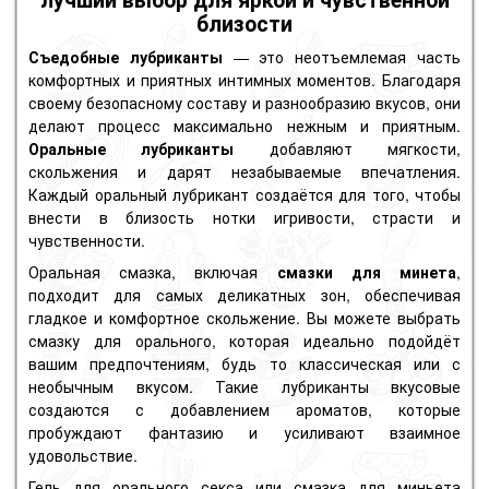
близости
Съедобные лубриканты
— это неотъемлемая часть
комфортных и приятных интимных моментов. Благодаря
своему безопасному составу и разнообразию вкусов, они
делают процесс максимально нежным и приятным.
Оральные лубриканты
добавляют мягкости,
скольжения и дарят незабываемые впечатления.
Каждый оральный лубрикант создаётся для того, чтобы
внести в близость нотки игривости, страсти и
чувственности.
Оральная смазка, включая
смазки для минета
,
подходит для самых деликатных зон, обеспечивая
гладкое и комфортное скольжение. Вы можете выбрать
смазку для орального, которая идеально подойдёт
вашим предпочтениям, будь то классическая или с
необычным вкусом. Такие лубриканты вкусовые
создаются с добавлением ароматов, которые
пробуждают фантазию и усиливают взаимное
удовольствие.
Гель для орального секса или смазка для миньета