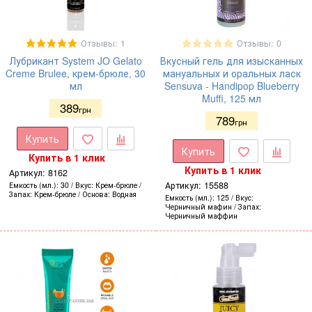
Отзывы: 1
Отзывы: 0
Лубрикант System JO Gelato
Вкусный гель для изысканных
Creme Brulee, крем-брюле, 30
мануальных и оральных ласк
мл
Sensuva - Handipop Blueberry
Muffi, 125 мл
389
грн
789
грн
Купить
Купить
Купить в 1 клик
Купить в 1 клик
Артикул:
8162
Артикул:
15588
Емкость (мл.)
30
Вкус
Крем-брюле
Запах
Крем-брюле
Основа
Водная
Емкость (мл.)
125
Вкус
Черничный мафин
Запах
Черничный маффин