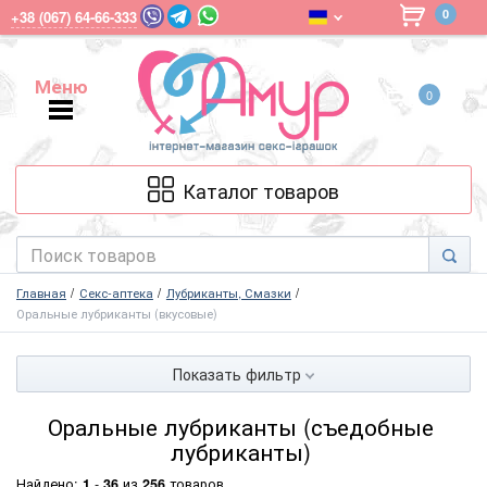
0
+38 (067) 64-66-333
Меню
0
Меню
Каталог товаров
Главная
Секс-аптека
Лубриканты, Смазки
Оральные лубриканты (вкусовые)
Показать фильтр
Оральные лубриканты (съедобные
лубриканты)
Найдено:
1
-
36
из
256
товаров