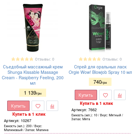
Отзывы: 0
Отзывы: 0
Съедобный массажный крем
Спрей для оральных ласк
Shunga Kissable Massage
Orgie Wow! Blowjob Spray 10 мл
Cream - Raspberry Feeling, 200
740
мл
грн
1 139
грн
Купить
Купить в 1 клик
Купить
Артикул:
7662
Купить в 1 клик
Емкость (мл.)
10
Вкус
Мятный
Запах
Мята
Артикул:
10267
Емкость (мл.)
200
Вкус
Малиновый
Запах
Малина