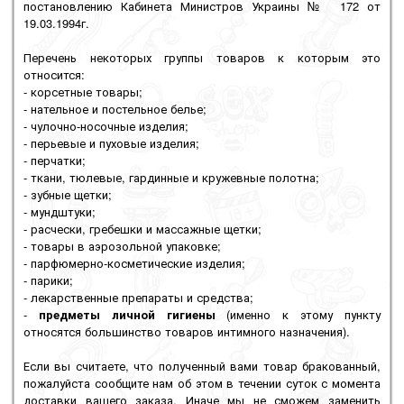
постановлению Кабинета Министров Украины № 172 от
19.03.1994г.
Перечень некоторых группы товаров к которым это
относится:
- корсетные товары;
- нательное и постельное белье;
- чулочно-носочные изделия;
- перьевые и пуховые изделия;
- перчатки;
- ткани, тюлевые, гардинные и кружевные полотна;
- зубные щетки;
- мундштуки;
- расчески, гребешки и массажные щетки;
- товары в аэрозольной упаковке;
- парфюмерно-косметические изделия;
- парики;
- лекарственные препараты и средства;
-
предметы личной гигиены
(именно к этому пункту
относятся большинство товаров интимного назначения).
Если вы считаете, что полученный вами товар бракованный,
пожалуйста сообщите нам об этом в течении суток с момента
доставки вашего заказа. Иначе мы не сможем заменить