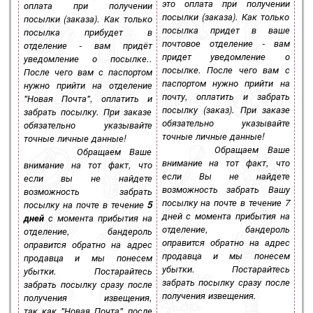
это оплата при получении
оплата при получении
посылки (заказа). Как только
посылки (заказа). Как только
посылка придет в ваше
посылка прибудет в
почтовое отделение - вам
отделение - вам придёт
придет уведомление о
уведомление о посылке..
посылке. После чего вам с
После чего вам с паспортом
паспортом нужно прийти на
нужно прийти на отделение
почту, оплатить и забрать
"Новая Почта", оплатить и
посылку (заказ). При заказе
забрать посылку. При заказе
обязательно указывайте
обязательно указывайте
точные личные данные!
точные личные данные!
Обращаем Ваше
Обращаем Ваше
внимание на тот факт, что
внимание на тот факт, что
если Вы не найдете
если вы не найдете
возможность забрать Вашу
возможность забрать
посылку на почте в течение 7
посылку на почте в течение
5
дней с момента прибытия на
дней
с момента прибытия на
отделение, бандероль
отделение, бандероль
оправится обратно на адрес
оправится обратно на адрес
продавца и мы понесем
продавца и мы понесем
убытки. Постарайтесь
убытки. Постарайтесь
забрать посылку сразу после
забрать посылку сразу после
получения извещения.
получения извещения,
так как "Новая Почта" после