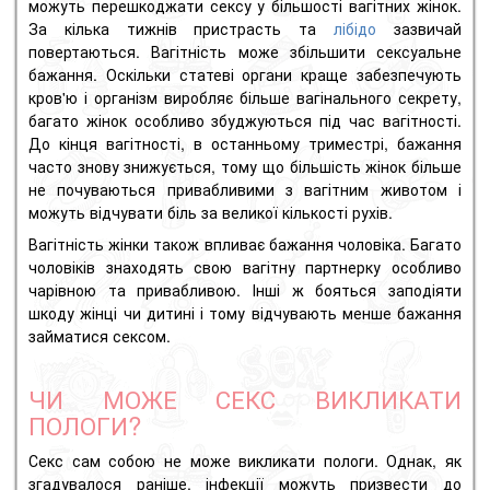
можуть перешкоджати сексу у більшості вагітних жінок.
За кілька тижнів пристрасть та
лібідо
зазвичай
повертаються. Вагітність може збільшити сексуальне
бажання. Оскільки статеві органи краще забезпечують
кров'ю і організм виробляє більше вагінального секрету,
багато жінок особливо збуджуються під час вагітності.
До кінця вагітності, в останньому триместрі, бажання
часто знову знижується, тому що більшість жінок більше
не почуваються привабливими з вагітним животом і
можуть відчувати біль за великої кількості рухів.
Вагітність жінки також впливає бажання чоловіка. Багато
чоловіків знаходять свою вагітну партнерку особливо
чарівною та привабливою. Інші ж бояться заподіяти
шкоду жінці чи дитині і тому відчувають менше бажання
займатися сексом.
ЧИ МОЖЕ СЕКС ВИКЛИКАТИ
ПОЛОГИ?
Секс сам собою не може викликати пологи. Однак, як
згадувалося раніше, інфекції можуть призвести до