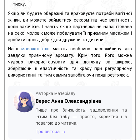
тиску.
Якщо ви будете обережні та враховуєте потреби вагітної
жінки, ви можете займатися сексом під час вагітності,
коли захочете. І навіть якщо партнерка не налаштована
на секс, чоловік може побалувати її приємним масажем і
зробити щось добре для дружини та дитини.
Наші
масажні олії
мають особливо заспокійливу дію
завдяки приємному аромату. Крім того, його можна
чудово використовувати для догляду за шкірою,
зберігаючи її еластичність та красу при регулярному
використанні та тим самим запобігаючи появі розтяжок.
Авторка матеріалу
Верес Анна Олександрівна
Пише про близькість, задоволення та
інтим без табу — просто, коректно і з
повагою до читача.
Про автора →