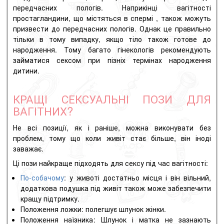
передчасних пологів. Наприкінці вагітності
простагландини, що містяться в
спермі
, також можуть
призвести до передчасних пологів. Однак це правильно
тільки в тому випадку, якщо тіло також готове до
народження. Тому багато гінекологів рекомендують
займатися сексом при пізніх термінах народження
дитини.
КРАЩІ СЕКСУАЛЬНІ ПОЗИ ДЛЯ
ВАГІТНИХ?
Не всі позиції, як і раніше, можна виконувати без
проблем, тому що коли живіт стає більше, він іноді
заважає.
Ці пози найкраще підходять для сексу під час вагітності:
По-собачому
: у животі достатньо місця і він вільний,
додаткова подушка під живіт також може забезпечити
кращу підтримку.
Положення ложки
: полегшує шлунок жінки.
Положення наїзника
: Шлунок і матка не зазнають