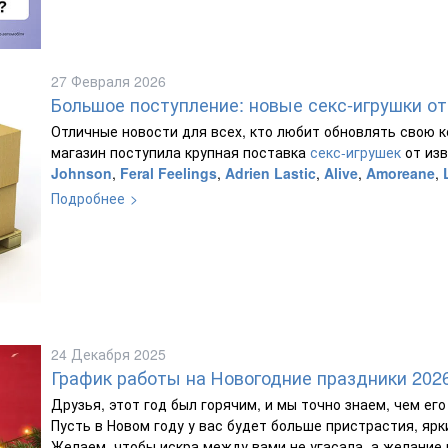
27 Февраля 2026
Большое поступление: новые секс-игрушки от
Отличные новости для всех, кто любит обновлять свою 
магазин поступила крупная поставка
секс-игрушек
от из
Johnson
,
Feral Feelings
,
Adrien Lastic
,
Alive
,
Amoreane
,
Подробнее
24 Декабря 2025
График работы на Новогодние праздники 202
Друзья, этот год был горячим, и мы точно знаем, чем ег
Пусть в Новом году у вас будет больше пристрастия, ярк
Желаем, чтобы искра между вами не угасала, а желание