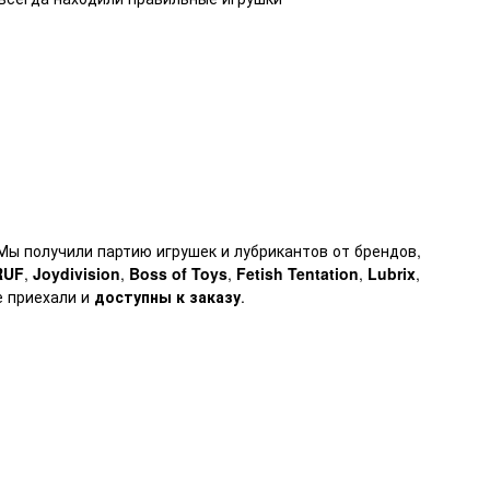
 Мы получили партию игрушек и лубрикантов от брендов,
RUF
,
Joydivision
,
Boss of Toys
,
Fetish Tentation
,
Lubrix
,
е приехали и
доступны к заказу
.