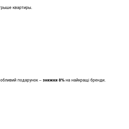
грыше квартиры.
собливий подарунок –
знижки 8%
на найкращі бренди.