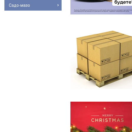
Садо-мазо