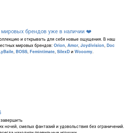
 мировых брендов уже в наличии ❤️
коллекцию и открывать для себя новые ощущения. В наш
вестных мировых брендов:
Orion
,
Amor
,
Joydivision
,
Doc
LyBaile
,
BOSS
,
Femintimate
,
SilexD
и
Wooomy
.
6
о завершить
их ночей, смелых фантазий и удовольствия без ограничений.
 всегда находили правильные игрушки