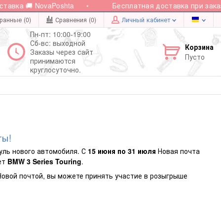
а 🚚 NovaPoshta
Бесплатная доставка при заказе от 
ранные (0)
Сравнения (
0
)
Личный кабинет
Пн-пт: 10:00-19:00
Сб-вс: выходной
Корзина
Заказы через сайт
Пусто
принимаются
круглосуточно.
ты!
уль нового автомобиля. С
15 июня по 31 июля
Новая почта
ет
BMW 3 Series Touring
.
Новой почтой, вы можете принять участие в розыгрыше