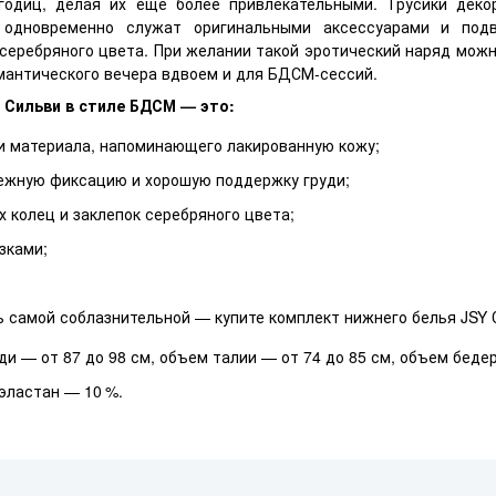
годиц, делая их еще более привлекательными. Трусики деко
 одновременно служат оригинальными аксессуарами и под
еребряного цвета. При желании такой эротический наряд можн
мантического вечера вдвоем и для БДСМ-сессий.
 Сильви в стиле БДСМ — это:
и материала, напоминающего лакированную кожу;
ежную фиксацию и хорошую поддержку груди;
х колец и заклепок серебряного цвета;
зками;
ь самой соблазнительной — купите комплект нижнего белья JSY 
ди — от 87 до 98 см, объем талии — от 74 до 85 см, объем бедер
 эластан — 10 %.