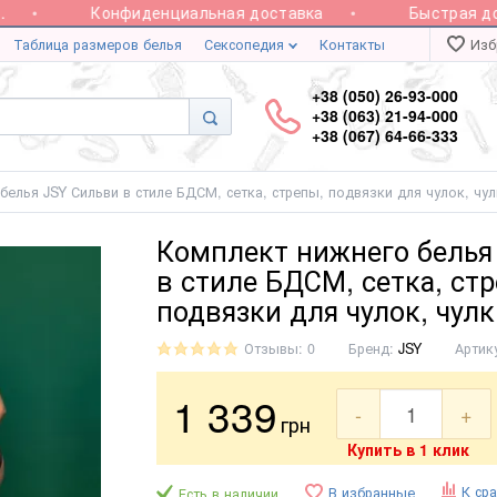
Конфиденциальная доставка
Быстрая дост
Таблица размеров белья
Сексопедия
Контакты
Изб
+38 (050) 26-93-000
+38 (063) 21-94-000
+38 (067) 64-66-333
белья JSY Сильви в стиле БДСМ, сетка, стрепы, подвязки для чулок, чу
Комплект нижнего белья
в стиле БДСМ, сетка, ст
подвязки для чулок, чул
Отзывы: 0
Бренд:
JSY
Артик
1 339
-
+
грн
Купить в 1 клик
К ср
В избранные
Есть в наличии