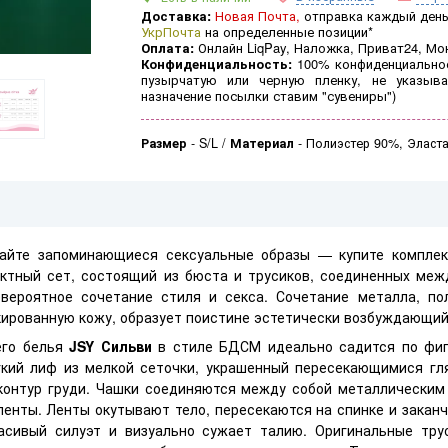
Доставка:
Новая Почта,
отправка каждый день 
УкрПочта
на определенные позиции*
Оплата:
Онлайн LiqPay, Наложка, Приват24, Мо
Конфиденциальность:
100% конфиденциальнос
пузырчатую или черную пленку, не указыва
назначение посылки ставим "сувениры")
Размер
-
S/L
Материал
-
Полиэстер 90%, Эласт
вайте запоминающиеся сексуальные образы — купите компле
тный сет, состоящий из бюста и трусиков, соединенных меж
вероятное сочетание стиля и секса. Сочетание металла, по
ированную кожу, образует поистине эстетически возбуждающий
его белья
JSY Сильви
в стиле БДСМ идеально садится по фиг
кий лиф из мелкой сеточки, украшенный пересекающимися г
контур груди. Чашки соединяются между собой металлическим 
енты. Ленты окутывают тело, пересекаются на спинке и закан
асивый силуэт и визуально сужает талию. Оригинальные тру