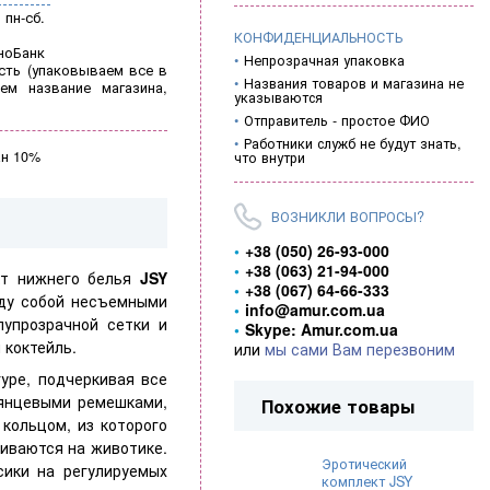
пн-сб.
КОНФИДЕНЦИАЛЬНОСТЬ
ноБанк
Непрозрачная упаковка
ть (
упаковываем все в
Названия товаров и магазина не
ем название магазина,
указываются
Отправитель - простое ФИО
Работники служб не будут знать,
ан 10%
что внутри
ВОЗНИКЛИ ВОПРОСЫ?
+38 (050) 26-93-000
+38 (063) 21-94-000
кт нижнего белья
JSY
+38 (067) 64-66-333
ду собой несъемными
info@amur.com.ua
лупрозрачной сетки и
Skype: Amur.com.ua
 коктейль.
или
мы сами Вам перезвоним
уре, подчеркивая все
лянцевыми ремешками,
Похожие товары
кольцом, из которого
чиваются на животике.
Эротический
сики на регулируемых
комплект JSY