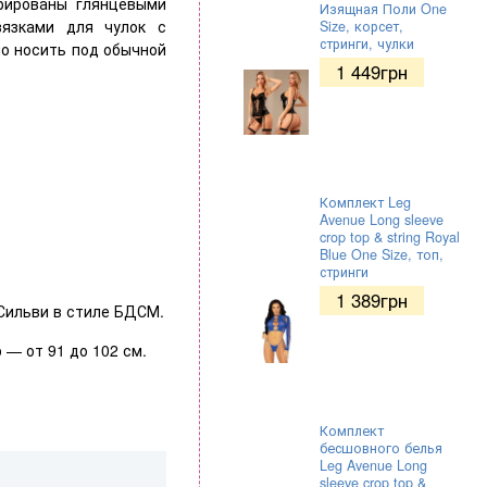
рированы глянцевыми
Изящная Поли One
вязками для чулок с
Size, корсет,
стринги, чулки
о носить под обычной
1 449
грн
Комплект Leg
Avenue Long sleeve
crop top & string Royal
Blue One Size, топ,
стринги
1 389
грн
Сильви в стиле БДСМ.
 — от 91 до 102 см.
Комплект
бесшовного белья
Leg Avenue Long
sleeve crop top &