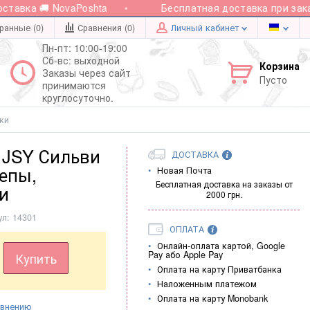
авка 🚚 NovaPoshta
Бесплатная доставка при заказе 
ранные (0)
Сравнения (
0
)
Личный кабинет
Пн-пт: 10:00-19:00
Сб-вс: выходной
Корзина
Заказы через сайт
Пусто
принимаются
круглосуточно.
лки
 JSY Сильви
ДОСТАВКА
репы,
Новая Почта
Бесплатная доставка на заказы от
ки
2000 грн.
ул:
14301
ОПЛАТА
Онлайн-оплата картой, Google
Pay або Apple Pay
Купить
Оплата на карту Приватбанка
Наложенным платежом
Оплата на карту Monobank
авнению