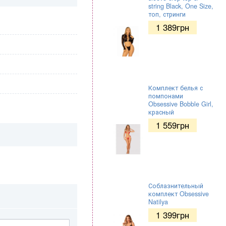
string Black, One Size,
топ, стринги
1 389
грн
Комплект белья с
помпонами
Obsessive Bobble Girl,
красный
1 559
грн
Соблазнительный
комплект Obsessive
Natilya
1 399
грн