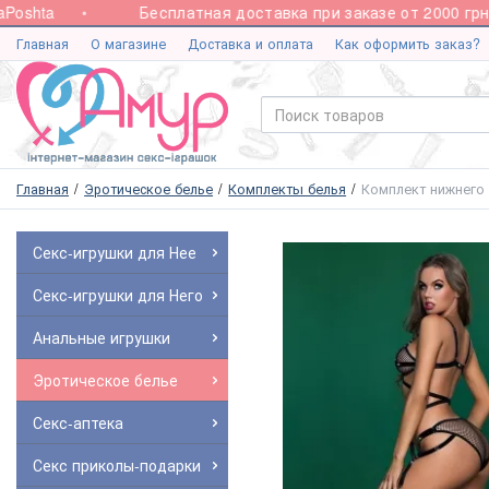
shta
Бесплатная доставка при заказе от 2000 грн.
Главная
О магазине
Доставка и оплата
Как оформить заказ?
Главная
Эротическое белье
Комплекты белья
Комплект нижнего 
Секс-игрушки для Нее
Секс-игрушки для Него
Анальные игрушки
Эротическое белье
Секс-аптека
Секс приколы-подарки