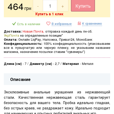
464
-
+
Купить
грн
Купить в 1 клик
К сравнению
В избранные
Есть в наличии
Доставка:
Новая Почта,
отправка каждый день пн-сб.
УкрПочта
на определенные позиции*
Оплата:
Онлайн LiqPay, Наложка, Приват24, МоноБанк
Конфиденциальность:
100% конфиденциальность (
упаковываем
все в пузырчатую или черную пленку, не указываем название
магазина, назначение посылки ставим "сувениры")
Длина (см)
-
7
Диаметр (см)
-
2,7
Материал
-
Металл
Описание
Эксклюзивные анальные украшения из нержавеющей
стали.
Качественная нержавеющая сталь гарантирует
безопасность для вашего тела.
Пробка идеально гладкая,
без острых краев, не раздражает кожу.
Идеально подходит
для начинающих и опытных любителей анальных игр.