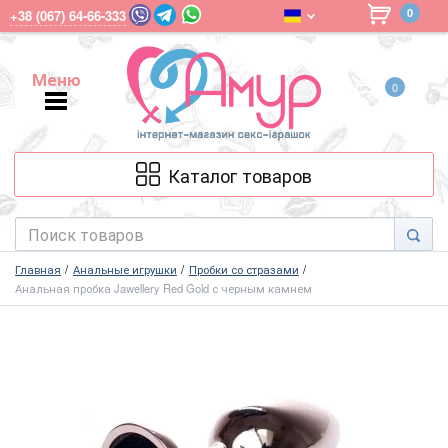
0
+38 (067) 64-66-333
Меню
0
Меню
Каталог товаров
Главная
Анальные игрушки
Пробки со стразами
Анальная пробка Jawellery Red Gold с черным камнем