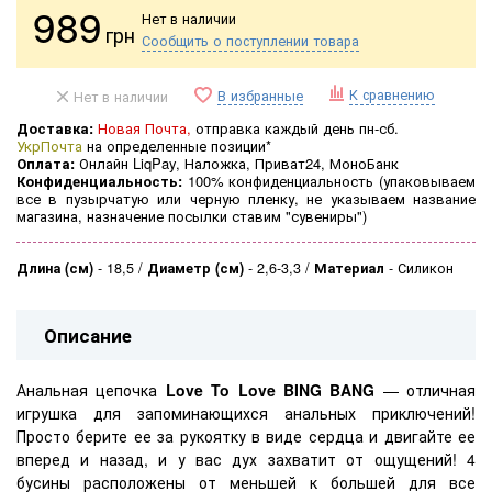
989
Нет в наличии
грн
Сообщить о поступлении товара
К сравнению
В избранные
Нет в наличии
Доставка:
Новая Почта,
отправка каждый день пн-сб.
УкрПочта
на определенные позиции*
Оплата:
Онлайн LiqPay, Наложка, Приват24, МоноБанк
Конфиденциальность:
100% конфиденциальность (
упаковываем
все в пузырчатую или черную пленку, не указываем название
магазина, назначение посылки ставим "сувениры")
Длина (см)
-
18,5
Диаметр (см)
-
2,6-3,3
Материал
-
Силикон
Описание
Анальная цепочка
Love To Love BING BANG
— отличная
игрушка для запоминающихся анальных приключений!
Просто берите ее за рукоятку в виде сердца и двигайте ее
вперед и назад, и у вас дух захватит от ощущений! 4
бусины расположены от меньшей к большей для все