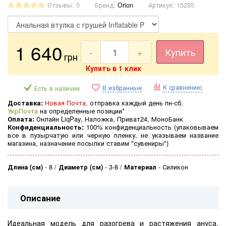
Отзывы: 0
Бренд:
Orion
Артикул:
15285
1 640
-
+
Купить
грн
Купить в 1 клик
К сравнению
В избранные
Есть в наличии
Доставка:
Новая Почта,
отправка каждый день пн-сб.
УкрПочта
на определенные позиции*
Оплата:
Онлайн LiqPay, Наложка, Приват24, МоноБанк
Конфиденциальность:
100% конфиденциальность (
упаковываем
все в пузырчатую или черную пленку, не указываем название
магазина, назначение посылки ставим "сувениры")
Длина (см)
-
8
Диаметр (см)
-
3-8
Материал
-
Силикон
Описание
Идеальная модель для разогрева и растяжения ануса.