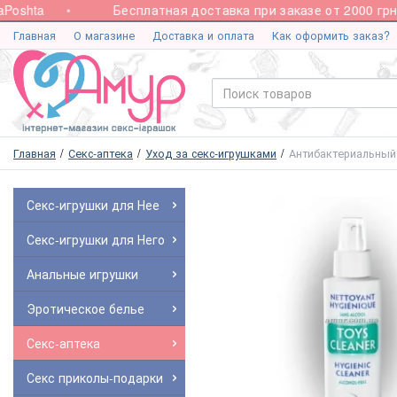
oshta
Бесплатная доставка при заказе от 2000 грн.
Главная
О магазине
Доставка и оплата
Как оформить заказ?
Главная
Секс-аптека
Уход за секс-игрушками
Антибактериальный 
Секс-игрушки для Нее
Секс-игрушки для Него
Анальные игрушки
Эротическое белье
Секс-аптека
Секс приколы-подарки