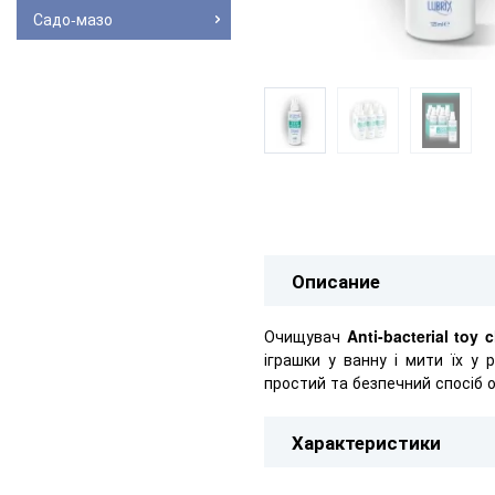
Садо-мазо
Описание
Очищувач
Anti-bacterial toy 
іграшки у ванну і мити їх у
простий та безпечний спосіб
Характеристики