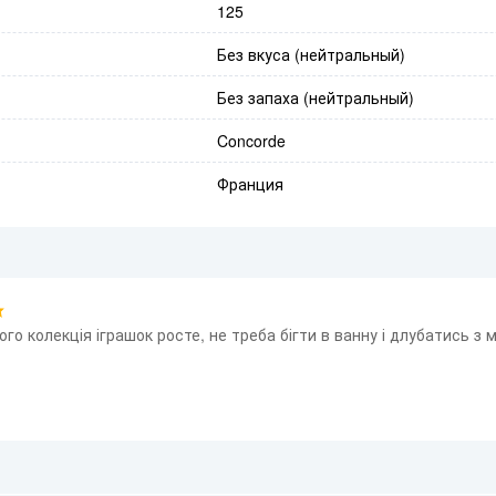
125
Без вкуса (нейтральный)
Без запаха (нейтральный)
Concorde
Франция
кого колекція іграшок росте, не треба бігти в ванну і длубатись з