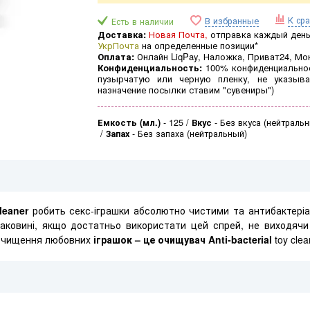
К ср
В избранные
Есть в наличии
Доставка:
Новая Почта,
отправка каждый день 
УкрПочта
на определенные позиции*
Оплата:
Онлайн LiqPay, Наложка, Приват24, Мо
Конфиденциальность:
100% конфиденциальнос
пузырчатую или черную пленку, не указыва
назначение посылки ставим "сувениры")
Емкость (мл.)
-
125
Вкус
-
Без вкуса (нейтраль
Запах
-
Без запаха (нейтральный)
cleaner
робить секс-іграшки абсолютно чистими та антибактеріа
 раковині, якщо достатньо використати цей спрей, не виходячи
 очищення любовних
іграшок – це очищувач Anti-bacterial
toy clea