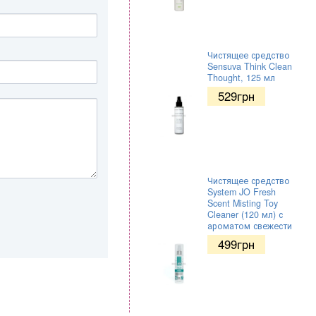
Чистящее средство
Sensuva Think Clean
Thought, 125 мл
529
грн
Чистящее средство
System JO Fresh
Scent Misting Toy
Cleaner (120 мл) с
ароматом свежести
499
грн