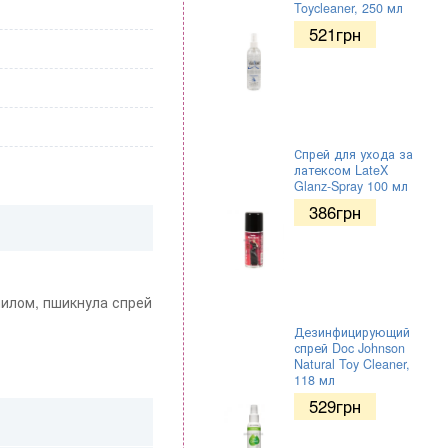
Toycleaner, 250 мл
521
грн
Спрей для ухода за
латексом LateX
Glanz-Spray 100 мл
386
грн
 милом, пшикнула спрей
Дезинфицирующий
спрей Doc Johnson
Natural Toy Cleaner,
118 мл
529
грн