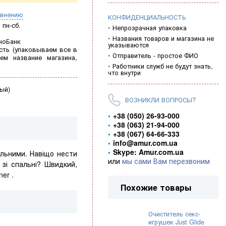
авнению
КОНФИДЕНЦИАЛЬНОСТЬ
пн-сб.
Непрозрачная упаковка
Названия товаров и магазина не
ноБанк
указываются
ть (
упаковываем все в
Отправитель - простое ФИО
ем название магазина,
Работники служб не будут знать,
что внутри
ный)
ВОЗНИКЛИ ВОПРОСЫ?
+38 (050) 26-93-000
+38 (063) 21-94-000
+38 (067) 64-66-333
info@amur.com.ua
Skype: Amur.com.ua
льними. Навіщо нести
или
мы сами Вам перезвоним
 зі спальні? Швидкий,
ner .
Похожие товары
Очиститель секс-
игрушек Just Glide