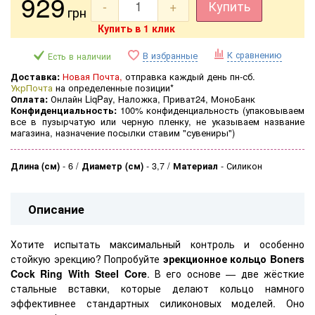
929
-
+
Купить
грн
Купить в 1 клик
К сравнению
В избранные
Есть в наличии
Доставка:
Новая Почта,
отправка каждый день пн-сб.
УкрПочта
на определенные позиции*
Оплата:
Онлайн LiqPay, Наложка, Приват24, МоноБанк
Конфиденциальность:
100% конфиденциальность (
упаковываем
все в пузырчатую или черную пленку, не указываем название
магазина, назначение посылки ставим "сувениры")
Длина (см)
-
6
Диаметр (см)
-
3,7
Материал
-
Силикон
Описание
Хотите испытать максимальный контроль и особенно
стойкую эрекцию? Попробуйте
эрекционное кольцо Boners
Cock Ring With Steel Core
. В его основе — две жёсткие
стальные вставки, которые делают кольцо намного
эффективнее стандартных силиконовых моделей. Оно