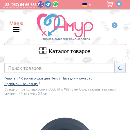
0
+38 (067) 64-66-333
Меню
0
Меню
Каталог товаров
Главная
Секс-игрушки для Него
Насадки и кольца
Эрекционные кольца
Эрекционное кольцо Boners Cock Ring With Steel Core, стальные вставки,
внутренний диаметр 3,7 см