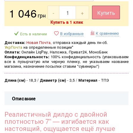
1 046
-
+
Купить
грн
Купить в 1 клик
К сравнению
В избранные
Есть в наличии
Доставка:
Новая Почта,
отправка каждый день пн-сб.
УкрПочта
на определенные позиции*
Оплата:
Онлайн LiqPay, Наложка, Приват24, МоноБанк
Конфиденциальность:
100% конфиденциальность (
упаковываем
все в пузырчатую или черную пленку, не указываем название
магазина, назначение посылки ставим "сувениры")
Длина (см)
-
18,3
Диаметр (см)
-
3,5
Материал
-
ТПЭ
Описание
Реалистичный дилдо с двойной
плотностью 7” — изгибается как
настоящий, ощущается ещё лучше