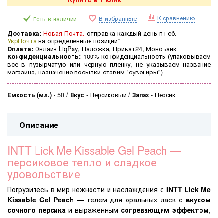
К сравнению
В избранные
Есть в наличии
Доставка:
Новая Почта,
отправка каждый день пн-сб.
УкрПочта
на определенные позиции*
Оплата:
Онлайн LiqPay, Наложка, Приват24, МоноБанк
Конфиденциальность:
100% конфиденциальность (
упаковываем
все в пузырчатую или черную пленку, не указываем название
магазина, назначение посылки ставим "сувениры")
Емкость (мл.)
-
50
Вкус
-
Персиковый
Запах
-
Персик
Описание
INTT Lick Me Kissable Gel Peach —
персиковое тепло и сладкое
удовольствие
Погрузитесь в мир нежности и наслаждения с
INTT Lick Me
Kissable Gel Peach
— гелем для оральных ласк с
вкусом
сочного персика
и выраженным
согревающим эффектом
,