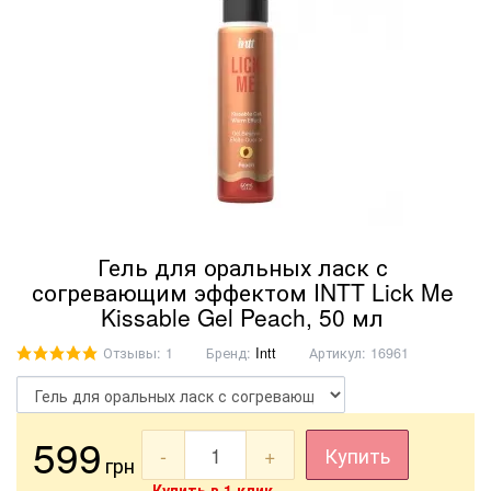
Гель для оральных ласк с
согревающим эффектом INTT Lick Me
Kissable Gel Peach, 50 мл
Отзывы: 1
Бренд:
Intt
Артикул:
16961
599
-
+
Купить
грн
Купить в 1 клик