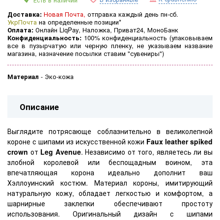
Есть в наличии
Доставка:
Новая Почта,
отправка каждый день пн-сб.
УкрПочта
на определенные позиции*
Оплата:
Онлайн LiqPay, Наложка, Приват24, МоноБанк
Конфиденциальность:
100% конфиденциальность (
упаковываем
все в пузырчатую или черную пленку, не указываем название
магазина, назначение посылки ставим "сувениры")
Материал
-
Эко-кожа
Описание
Выглядите потрясающе соблазнительно в великолепной
короне с шипами из искусственной кожи
Faux leather spiked
crown
от
Leg Avenue
. Независимо от того, являетесь ли вы
злобной королевой или беспощадным воином, эта
впечатляющая корона идеально дополнит ваш
Хэллоуинский костюм. Материал короны, имитирующий
натуральную кожу, обладает легкостью и комфортом, а
шарнирные заклепки обеспечивают простоту
использования. Оригинальный дизайн с шипами