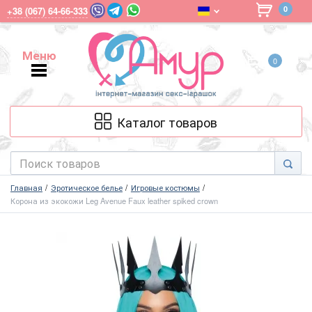
0
+38 (067) 64-66-333
Меню
0
Меню
Каталог товаров
Главная
Эротическое белье
Игровые костюмы
Корона из экокожи Leg Avenue Faux leather spiked crown