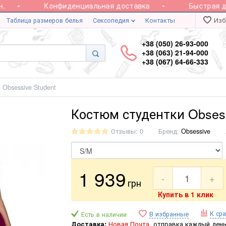
Конфиденциальная доставка
Быстрая дос
Таблица размеров белья
Сексопедия
Контакты
Изб
+38 (050) 26-93-000
+38 (063) 21-94-000
+38 (067) 64-66-333
 Obsessive Student
Костюм студентки Obsess
Отзывы: 0
Бренд:
Obsessive
1 939
-
+
грн
Купить в 1 клик
К ср
В избранные
Есть в наличии
Доставка:
Новая Почта,
отправка каждый день 