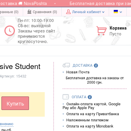
тавка 🚚 NovaPoshta
Бесплатная доставка при заказе
ранные (0)
Сравнения (
0
)
Личный кабинет
Пн-пт: 10:00-19:00
Сб-вс: выходной
Корзина
Заказы через сайт
Пусто
принимаются
круглосуточно.
ive Student
ДОСТАВКА
Новая Почта
Артикул:
15432
Бесплатная доставка на заказы от
2000 грн.
ОПЛАТА
Купить
Онлайн-оплата картой, Google
Pay або Apple Pay
Оплата на карту Приватбанка
Наложенным платежом
авнению
Оплата на карту Monobank
пн-сб.