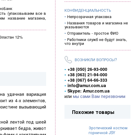
ноБанк
КОНФИДЕНЦИАЛЬНОСТЬ
ть (
упаковываем все в
Непрозрачная упаковка
ем название магазина,
Названия товаров и магазина не
указываются
Отправитель - простое ФИО
Эластан 12%
Работники служб не будут знать,
что внутри
ВОЗНИКЛИ ВОПРОСЫ?
+38 (050) 26-93-000
+38 (063) 21-94-000
+38 (067) 64-66-333
info@amur.com.ua
Skype: Amur.com.ua
а удачная вариация
или
мы сами Вам перезвоним
оит из 4-х элементов,
 поистине вызывающий
Похожие товары
сной лентой под шеей
Эротический костюм
еркивает бедра, живот
горничной JSY
льфами с кокетливыми