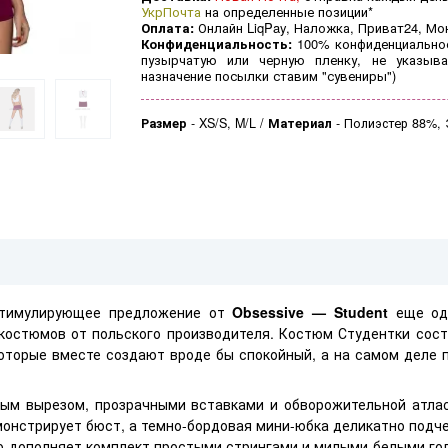
УкрПочта
на определенные позиции*
Оплата:
Онлайн LiqPay, Наложка, Приват24, Мо
Конфиденциальность:
100% конфиденциальнос
пузырчатую или черную пленку, не указыва
назначение посылки ставим "сувениры")
Размер
-
XS/S, M/L
Материал
-
Полиэстер 88%, 
стимулирующее предложение от
Obsessive — Student
еще одн
костюмов от польского производителя. Костюм Студентки сост
которые вместе создают вроде бы спокойный, а на самом деле
вым вырезом, прозрачными вставками и обворожительной атла
онстрирует бюст, а темно-бордовая мини-юбка деликатно подч
о дополняет комплект простыми стрингами и милыми белыми го