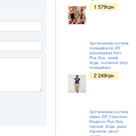
1 579
грн
Эротический костюм
полицейской JSY
Шаловливая Кетт
Plus Size, синий,
боди, головной убор
полицейско
2 249
грн
Эротический костюм
зайки JSY Страстная
Мэдисон Plus Size,
черный, боди, ушки,
перчатки, хвост,
чокер