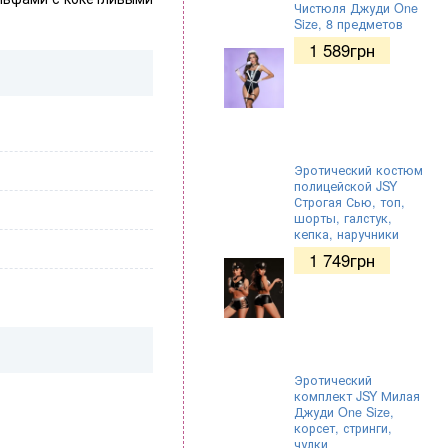
Чистюля Джуди One
Size, 8 предметов
1 589
грн
Эротический костюм
полицейской JSY
Строгая Сью, топ,
шорты, галстук,
кепка, наручники
1 749
грн
Эротический
комплект JSY Милая
Джуди One Size,
корсет, стринги,
чулки