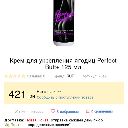
Крем для укрепления ягодиц Perfect
Butt+ 125 мл
Отзывы: 0
Бренд:
RUF
Артикул:
7612
421
Нет в наличии
грн
Сообщить о поступлении товара
К сравнению
В избранные
Нет в наличии
Доставка:
Новая Почта,
отправка каждый день пн-сб.
УкрПочта
на определенные позиции*