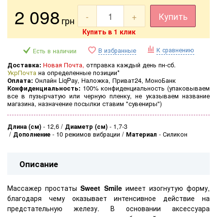
2 098
-
+
Купить
грн
Купить в 1 клик
К сравнению
В избранные
Есть в наличии
Доставка:
Новая Почта,
отправка каждый день пн-сб.
УкрПочта
на определенные позиции*
Оплата:
Онлайн LiqPay, Наложка, Приват24, МоноБанк
Конфиденциальность:
100% конфиденциальность (
упаковываем
все в пузырчатую или черную пленку, не указываем название
магазина, назначение посылки ставим "сувениры")
Длина (см)
-
12,6
Диаметр (см)
-
1,7-3
Дополнение
-
10 режимов вибрации
Материал
-
Силикон
Описание
Массажер простаты
Sweet Smile
имеет изогнутую форму,
благодаря чему оказывает интенсивное действие на
предстательную железу. В основании аксессуара