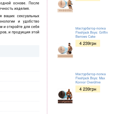
одной основе. После
ечность изделия.
я ваших сексуальных
хнологии и удобство
w и откройте для себя
Мастурбатор-попка
ров, и продукция этой
Fleshjack Boys: Griffin
Barrows Cake
4 239
грн
Мастурбатор-попка
Fleshjack Boys: Max
Konnor Overdrive
4 239
грн