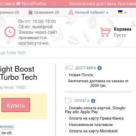
вка 🚚 NovaPoshta
Бесплатная доставка при заказе 
ранные (0)
Сравнения (
0
)
Личный кабинет
Пн-пт: 10:00-19:00
Сб-вс: выходной
Корзина
Заказы через сайт
Пусто
принимаются
круглосуточно.
ьца Turbo Tech
ight Boost
ДОСТАВКА
Turbo Tech
Новая Почта
Бесплатная доставка на заказы от
2000 грн.
Артикул:
16521
ОПЛАТА
Купить
Онлайн-оплата картой, Google
Pay або Apple Pay
Оплата на карту Приватбанка
Наложенным платежом
авнению
Оплата на карту Monobank
пн-сб.