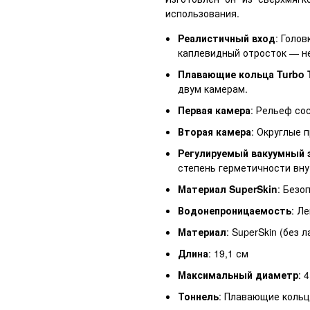
использования.
Реалистичный вход
: Голов
каплевидный отросток — н
Плавающие кольца Turbo 
двум камерам.
Первая камера
: Рельеф со
Вторая камера
: Округлые 
Регулируемый вакуумный
степень герметичности вну
Материал SuperSkin
: Безо
Водонепроницаемость
: Л
Материал
: SuperSkin (без 
Длина
: 19,1 см
Максимальный диаметр
: 
Тоннель
: Плавающие кольц