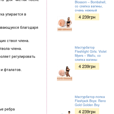
Blossom – Bombshell,
со слепка вагины,
очень нежный
гка упирается в
4 239
грн
ливающуюся благодаря
щих ствол члена.
Мастурбатор
твола члена.
Fleshlight Girls: Violet
Myers – Waifu, со
воляет регулировать
слепка вагины
4 239
грн
 и фталатов.
Мастурбатор-попка
Fleshjack Boys: Reno
Gold Golden Boy
ые ребра
4 239
грн