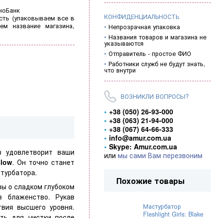
ноБанк
КОНФИДЕНЦИАЛЬНОСТЬ
ть (
упаковываем все в
ем название магазина,
Непрозрачная упаковка
Названия товаров и магазина не
указываются
Отправитель - простое ФИО
Работники служб не будут знать,
что внутри
ВОЗНИКЛИ ВОПРОСЫ?
+38 (050) 26-93-000
+38 (063) 21-94-000
+38 (067) 64-66-333
info@amur.com.ua
Skype: Amur.com.ua
в удовлетворит ваши
или
мы сами Вам перезвоним
Blow
. Он точно станет
стурбатора.
Похожие товары
зы о сладком глубоком
в блаженство. Рукав
Мастурбатор
твия высшего уровня.
Fleshlight Girls: Blake
ять для чистки после