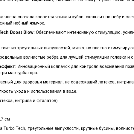
ка члена сначала касается языка и зубов, скользит по небу и сле
ежный небный язычок.
Tech Boost Blow
: Обеспечивают интенсивную стимуляцию, уси
стоит из треугольных выпуклостей, мягко, но плотно стимулирую
продольные волнистые ребра для лучшей стимуляции головки и с
 эффект
: Инновационный колпачок для контроля всасывания поз
три мастурбатора.
пасный для здоровья материал, не содержащий латекса, нитрила
егкость ухода и использования в воде.
латекса, нитрила и фталатов)
4,7 см
а Turbo Tech, треугольные выпуклости, крупные бусины, волнист