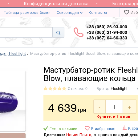
Конфиденциальная доставка
Быстрая доста
Таблица размеров белья
Сексопедия
Контакты
Изб
+38 (050) 26-93-000
+38 (063) 21-94-000
+38 (067) 64-66-333
ды, Fleshlight
Мастурбатор-ротик Fleshlight Boost Blow, плавающие кол
Мастурбатор-ротик Fleshl
Blow, плавающие кольца 
Отзывы: 0
Бренд:
Fleshlight
4 639
-
+
грн
Купить в 1 клик
К ср
В избранные
Есть в наличии
Доставка:
Новая Почта,
отправка каждый день 