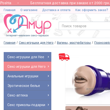
shta
Бесплатная доставка при заказе от 2000 грн.
Главная
О магазине
Доставка и оплата
Как оформить заказ?
Главная
Секс-игрушки для Него
Вагины, мастурбаторы
Порнозвёз
Секс-игрушки для Нее
Секс-игрушки для Него
Анальные игрушки
Эротическое белье
Секс-аптека
Секс приколы-подарки