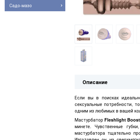
Садо-мазо
Описание
Если вы в поисках идеальн
сексуальные потребности, т
одним из любимых в вашей кол
Мастурбатор
Fleshlight Boos
минете. Чувственные губки
мастурбатора тщательно про
Изготовлен он из сверхмяг