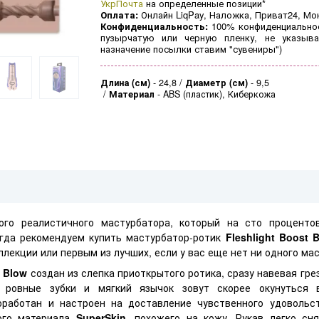
УкрПочта
на определенные позиции*
Оплата:
Онлайн LiqPay, Наложка, Приват24, Мо
Конфиденциальность:
100% конфиденциальнос
пузырчатую или черную пленку, не указыва
назначение посылки ставим "сувениры")
Длина (см)
-
24,8
Диаметр (см)
-
9,5
Материал
-
ABS (пластик), Киберкожа
ого реалистичного мастурбатора, который на сто проценто
огда рекомендуем купить мастурбатор-ротик
Fleshlight Boost 
лекции или первым из лучших, если у вас еще нет ни одного ма
t Blow
создан из слепка приоткрытого ротика, сразу навевая гре
, ровные зубки и мягкий язычок зовут скорее окунуться 
работан и настроен на доставление чувственного удовольс
кого материала
SuperSkin
, похожего на кожу. Рукав легко сн