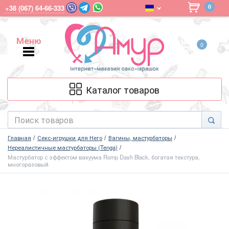
0
+38 (067) 64-66-333
Меню
0
Меню
Каталог товаров
Главная
Секс-игрушки для Него
Вагины, мастурбаторы
Нереалистичные мастурбаторы (Tenga)
Мастурбатор с эффектом вакуума Romp Dash Black, богатая текстура,
многоразовый