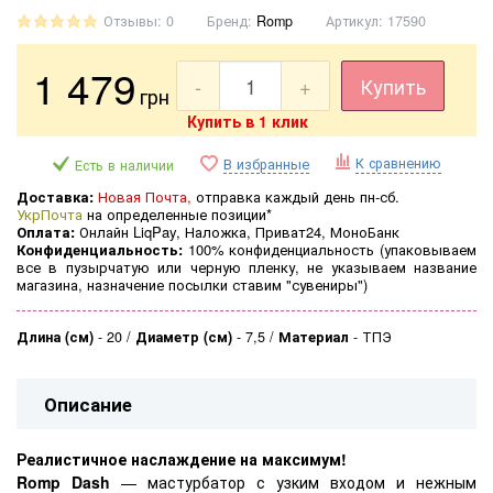
Отзывы: 0
Бренд:
Romp
Артикул:
17590
1 479
-
+
Купить
грн
Купить в 1 клик
К сравнению
В избранные
Есть в наличии
Доставка:
Новая Почта,
отправка каждый день пн-сб.
УкрПочта
на определенные позиции*
Оплата:
Онлайн LiqPay, Наложка, Приват24, МоноБанк
Конфиденциальность:
100% конфиденциальность (
упаковываем
все в пузырчатую или черную пленку, не указываем название
магазина, назначение посылки ставим "сувениры")
Длина (см)
-
20
Диаметр (см)
-
7,5
Материал
-
ТПЭ
Описание
Реалистичное наслаждение на максимум!
Romp Dash
— мастурбатор с узким входом и нежным