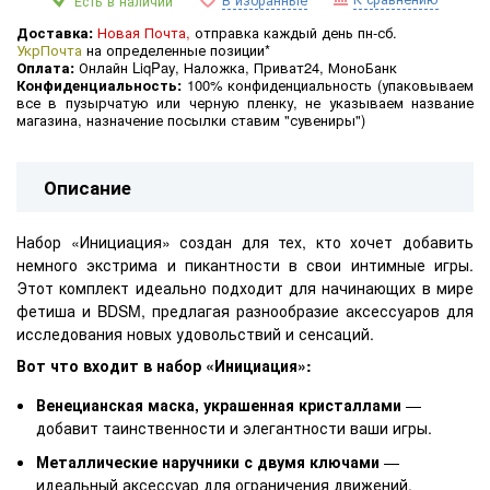
В избранные
Есть в наличии
Доставка:
Новая Почта,
отправка каждый день пн-сб.
УкрПочта
на определенные позиции*
Оплата:
Онлайн LiqPay, Наложка, Приват24, МоноБанк
Конфиденциальность:
100% конфиденциальность (
упаковываем
все в пузырчатую или черную пленку, не указываем название
магазина, назначение посылки ставим "сувениры")
Описание
Набор «Инициация» создан для тех, кто хочет добавить
немного экстрима и пикантности в свои интимные игры.
Этот комплект идеально подходит для начинающих в мире
фетиша и BDSM, предлагая разнообразие аксессуаров для
исследования новых удовольствий и сенсаций.
Вот что входит в набор «Инициация»:
Венецианская маска, украшенная кристаллами
—
добавит таинственности и элегантности ваши игры.
Металлические наручники с двумя ключами
—
идеальный аксессуар для ограничения движений,