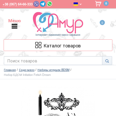
0
+38 (067) 64-66-333
Меню
0
Меню
Каталог товаров
Главная
Садо-мазо
Наборы игрушек BDSM
Набор БДСМ Initiation Fetish Dream