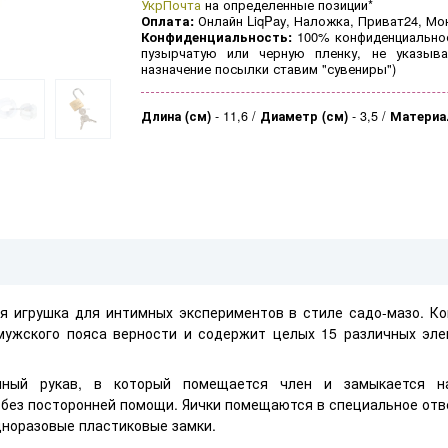
УкрПочта
на определенные позиции*
Оплата:
Онлайн LiqPay, Наложка, Приват24, Мо
Конфиденциальность:
100% конфиденциальнос
пузырчатую или черную пленку, не указыва
назначение посылки ставим "сувениры")
Длина (см)
-
11,6
Диаметр (см)
-
3,5
Материа
 игрушка для интимных экспериментов в стиле садо-мазо. Ко
мужского пояса верности и содержит целых 15 различных эл
чный рукав, в который помещается член и замыкается на
без посторонней помощи. Яички помещаются в специальное отв
норазовые пластиковые замки.