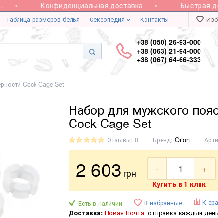
Конфиденциальная доставка
Быстрая дост
Таблица размеров белья
Сексопедия
Контакты
Изб
+38 (050) 26-93-000
+38 (063) 21-94-000
+38 (067) 64-66-333
рности Cock Cage Set
Набор для мужского поя
Cock Cage Set
Отзывы: 0
Бренд:
Orion
Арти
2 603
-
+
грн
Купить в 1 клик
К ср
В избранные
Есть в наличии
Доставка:
Новая Почта,
отправка каждый день 