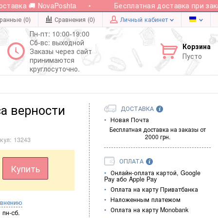
авка 🚚 NovaPoshta
Бесплатная доставка при заказе
ранные (0)
Сравнения (
0
)
Личный кабинет
Пн-пт: 10:00-19:00
Сб-вс: выходной
Корзина
Заказы через сайт
Пусто
принимаются
круглосуточно.
са верности
ДОСТАВКА
Новая Почта
Бесплатная доставка на заказы от
2000 грн.
кул:
13243
ОПЛАТА
Купить
Онлайн-оплата картой, Google
Pay або Apple Pay
Оплата на карту Приватбанка
Наложенным платежом
авнению
Оплата на карту Monobank
пн-сб.