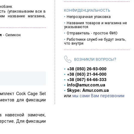
ноБанк
КОНФИДЕНЦИАЛЬНОСТЬ
ть (
упаковываем все в
ем название магазина,
Непрозрачная упаковка
Названия товаров и магазина не
указываются
Отправитель - простое ФИО
л
-
Силикон
Работники служб не будут знать,
что внутри
ВОЗНИКЛИ ВОПРОСЫ?
+38 (050) 26-93-000
+38 (063) 21-94-000
+38 (067) 64-66-333
info@amur.com.ua
Skype: Amur.com.ua
мплект Cock Cage Set
или
мы сами Вам перезвоним
ементов для фиксации
 навесной замочек,
ерстие. Для фиксации